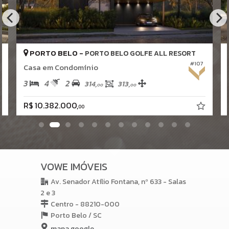
Horta
Pomar
Quadra de Tênis
Quadra de Padel
Deck Molhado
PORTO BELO -
Lavanderia Coletiva
PORTO BELO GOLFE ALL RESORT
Solarium
#107
Casa em Condomínio
Espaço Zen
Pìscina Térmica
3
4
2
314,
313,
00
00
Sala de Reunião
Hall Decorado e Mobiliado
R$ 10.382.000,
00
RoofTop
Painéis de Energia Solar
Infra para Veículos Elétricos
Heliponto
Lounge
Estar Social
Acessibilidade para PNE
VOWE IMÓVEIS
Hidromassagem
Av. Senador Atílio Fontana, nº 633 - Salas
2 e 3
Centro - 88210-000
Porto Belo /
SC
mapa google