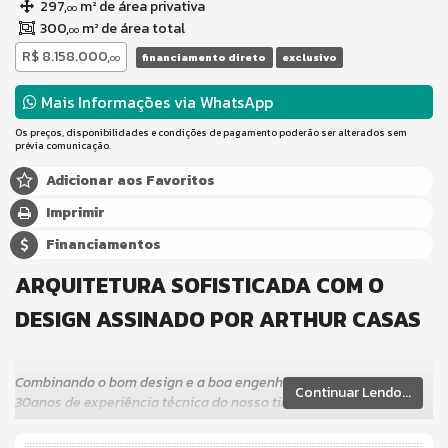
297,
m² de área privativa
00
300,
m² de área total
00
R$ 8.158.000,
financiamento direto
exclusivo
00
Mais Informações via WhatsApp
Os preços, disponibilidades e condições de pagamento poderão ser alterados sem
prévia comunicação.
Adicionar aos Favoritos
Imprimir
Financiamentos
ARQUITETURA SOFISTICADA COM O
DESIGN ASSINADO POR ARTHUR CASAS
Combinando o bom design e a boa engenharia aos mais de
Continuar Lendo...
30anos de experiência técnica do nosso time de colaboradores
com a construção industrializada. A sysHaus produz casas
revolucionárias e proporciona uma nova experiência de