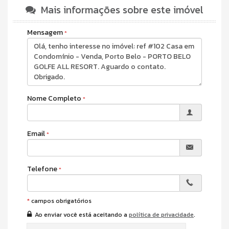
construção.
Mais informações sobre este imóvel
Características do Imóvel
Mensagem
Aquecimento de Água
Ar Condicionado
Sistema de Alarme
Piso Laminado
Piso Vinílico
Infra para Ar Split
Nome Completo
Acabamento em Gesso
Fechadura Eletrônica
Vista Panorâmica
Área de Serviço
Email
Home Office
Living
Sala de Estar
Sala de Jantar
Telefone
Cozinha
Suíte Master
Características do Empreendimento
*
campos obrigatórios
Sauna
Ao enviar você está aceitando a
política de privacidade
.
Bar
Gerador