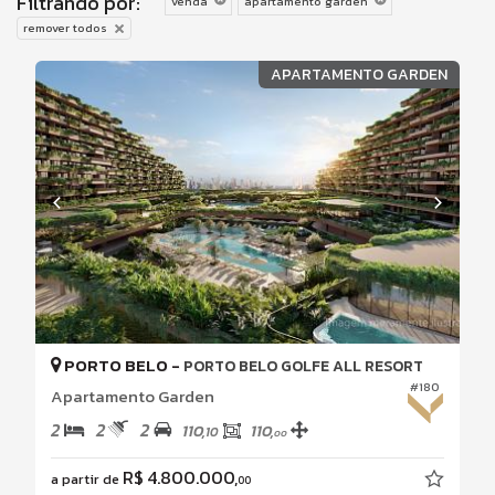
Filtrando por:
venda
apartamento garden
remover todos
APARTAMENTO GARDEN
PORTO BELO -
PORTO BELO GOLFE ALL RESORT
#180
Apartamento Garden
2
2
2
110,
110,
10
00
R$ 4.800.000,
a partir de
00