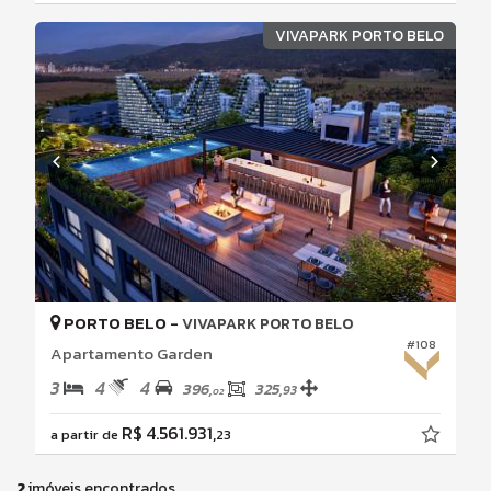
VIVAPARK PORTO BELO
PORTO BELO -
VIVAPARK PORTO BELO
#108
Apartamento Garden
3
4
4
396,
325,
93
02
R$ 4.561.931,
a partir de
23
2
imóveis encontrados