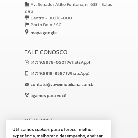
Av. Senador Atílio Fontana, nº 633 - Salas
2 e 3
Centro - 88210-000
Porto Belo /
SC
mapa google
FALE CONOSCO
(47) 9.9978-0501 (WhatsApp)
(47)
9.8919-9587 (WhatsApp)
contato@voweimobiliaria.com.br
ligamos para você
VEJA MAIS
Utilizamos
cookies
para oferecer melhor
receba nosso newsletter
experiência, melhorar o desempenho, analisar