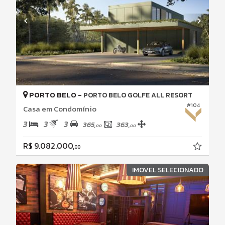
PORTO BELO -
PORTO BELO GOLFE ALL RESORT
#104
Casa em Condomínio
3
3
3
365,
363,
00
00
R$ 9.082.000,
00
IMOVEL SELECIONADO