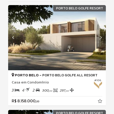
PORTO BELO GOLFE RESORT
PORTO BELO -
PORTO BELO GOLFE ALL RESORT
#106
Casa em Condomínio
3
4
2
300,
297,
00
00
R$ 8.158.000,
00
PORTO BELO GOLFE RESORT