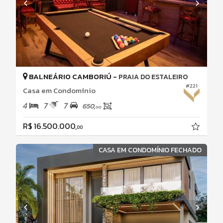
BALNEÁRIO CAMBORIÚ -
PRAIA DO ESTALEIRO
#221
Casa em Condomínio
4
7
7
650,
00
R$ 16.500.000,
00
CASA EM CONDOMÍNIO FECHADO