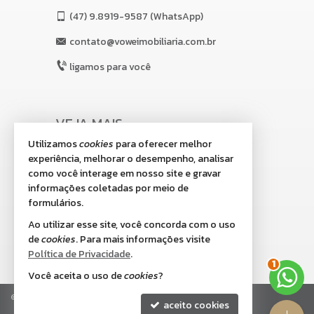
(47)
9.8919-9587 (WhatsApp)
contato@voweimobiliaria.com.br
ligamos para você
VEJA MAIS
Utilizamos
cookies
para oferecer melhor
receba nosso newsletter
experiência, melhorar o desempenho, analisar
indicadores financeiros
como você interage em nosso site e gravar
informações coletadas por meio de
cadastre seu imóvel
formulários.
imóveis favoritos
Ao utilizar esse site, você concorda com o uso
de
cookies
. Para mais informações visite
mapa de imóveis
Política de Privacidade
.
2
Você aceita o uso de
cookies
?
©
2026
CRECI/SC 8.518-J
Política de Privacidade
aceito cookies