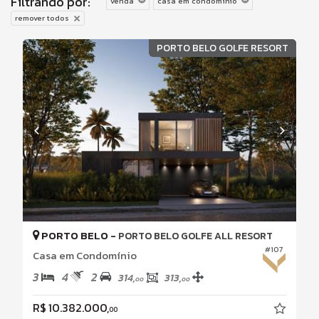
Filtrando por:
venda
casa em condomínio
remover todos
PORTO BELO GOLFE RESORT
PORTO BELO -
PORTO BELO GOLFE ALL RESORT
#107
Casa em Condomínio
3
4
2
314,
313,
00
00
R$ 10.382.000,
00