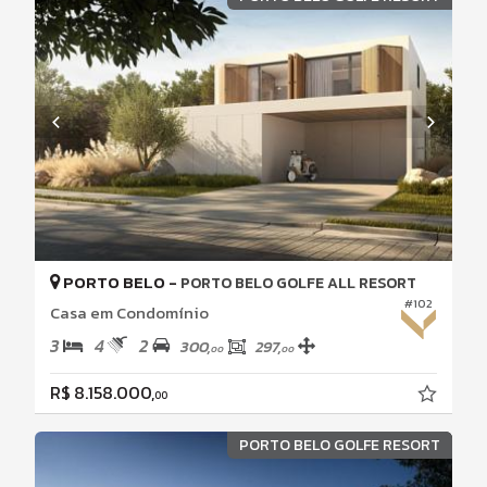
PORTO BELO -
PORTO BELO GOLFE ALL RESORT
#102
Casa em Condomínio
3
4
2
300,
297,
00
00
R$ 8.158.000,
00
PORTO BELO GOLFE RESORT