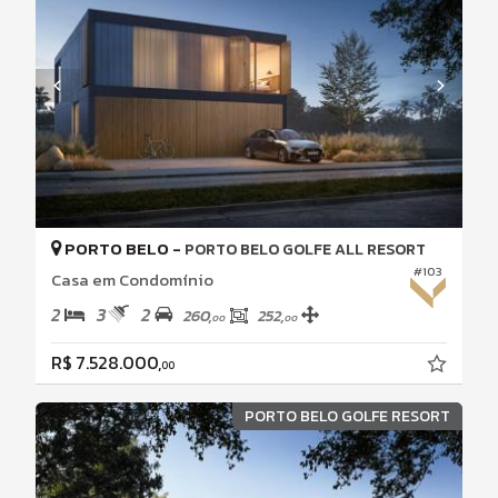
PORTO BELO -
PORTO BELO GOLFE ALL RESORT
#103
Casa em Condomínio
2
3
2
260,
252,
00
00
R$ 7.528.000,
00
PORTO BELO GOLFE RESORT