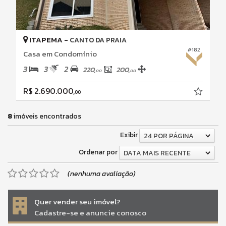
ITAPEMA -
CANTO DA PRAIA
#182
Casa em Condomínio
3
3
2
220,
200,
00
00
R$ 2.690.000,
00
8
imóveis encontrados
Exibir
24 POR PÁGINA
Ordenar por
DATA MAIS RECENTE
(nenhuma avaliação)
Quer vender seu imóvel?
Cadastre-se e anuncie conosco