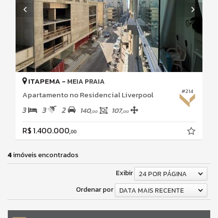
ITAPEMA -
MEIA PRAIA
#214
Apartamento no Residencial Liverpool
3
3
2
140,
107,
00
00
R$ 1.400.000,
00
4
imóveis encontrados
Exibir
24 POR PÁGINA
Ordenar por
DATA MAIS RECENTE