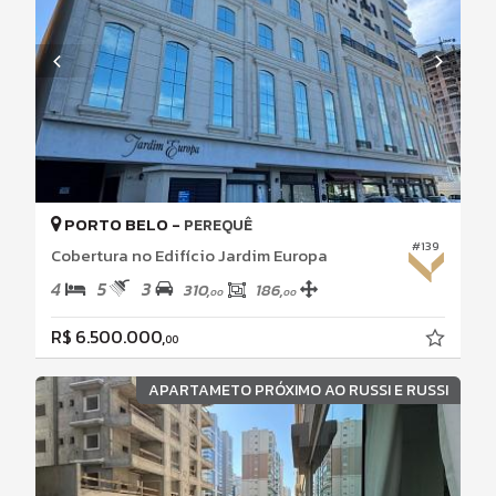
PORTO BELO -
PEREQUÊ
#139
Cobertura no Edifício Jardim Europa
4
5
3
310,
186,
00
00
R$ 6.500.000,
00
APARTAMETO PRÓXIMO AO RUSSI E RUSSI