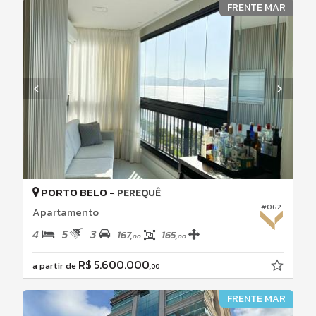
FRENTE MAR
PORTO BELO -
PEREQUÊ
#062
Apartamento
4
5
3
167,
165,
00
00
R$ 5.600.000,
a partir de
00
FRENTE MAR