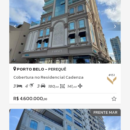
PORTO BELO -
PEREQUÊ
#151
Cobertura no Residencial Cadenza
3
4
3
180,
141,
00
00
R$ 4.600.000,
00
FRENTE MAR