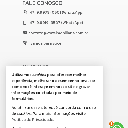
FALE CONOSCO
(47) 9.9978-0501 (WhatsApp)
(47)
9.8919-9587 (WhatsApp)
contato@voweimobiliaria.com.br
ligamos para você
VEJA MAIS
Utilizamos
cookies
para oferecer melhor
receba nosso newsletter
experiência, melhorar o desempenho, analisar
indicadores financeiros
como você interage em nosso site e gravar
informações coletadas por meio de
cadastre seu imóvel
formulários.
imóveis favoritos
Ao utilizar esse site, você concorda com o uso
de
cookies
. Para mais informações visite
mapa de imóveis
Política de Privacidade
.
1