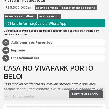
360,
m² de área total
00
R$ 5.500.000,
aceita permuta
financiamento bancário
00
financiamento direto
aceita veículo
Mais Informações via WhatsApp
Os preços, disponibilidades e condições de pagamento poderão ser alterados sem
prévia comunicação.
Adicionar aos Favoritos
Imprimir
Financiamentos
CASA NO VIVAPARK PORTO
BELO!
Essa incrível residencia no VivaPak oferece tudo o que voce
sempre sonhou, com conforto, exclusividade e qualidade de vida.
Continuar Lendo...
4 Suítes amplas
298m² privativos, com espaços que integram com areas
externas e jardim