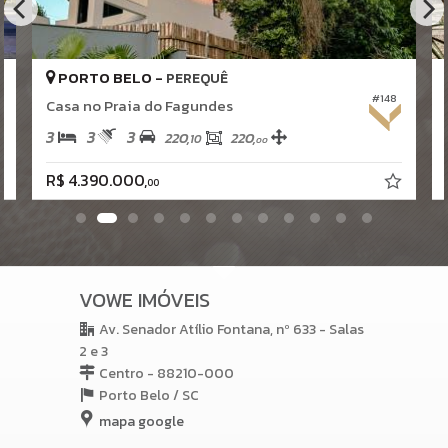
PORTO BELO -
PEREQUÊ
#148
Casa no Praia do Fagundes
3
3
3
220,
220,
10
00
R$ 4.390.000,
00
VOWE IMÓVEIS
Av. Senador Atílio Fontana, nº 633 - Salas
2 e 3
Centro - 88210-000
Porto Belo /
SC
mapa google