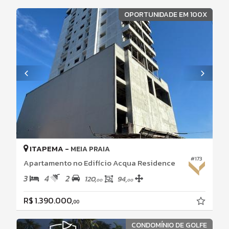
OPORTUNIDADE EM 100X
ITAPEMA -
MEIA PRAIA
#173
Apartamento no Edifício Acqua Residence
3
4
2
120,
94,
00
00
R$ 1.390.000,
00
CONDOMÍNIO DE GOLFE