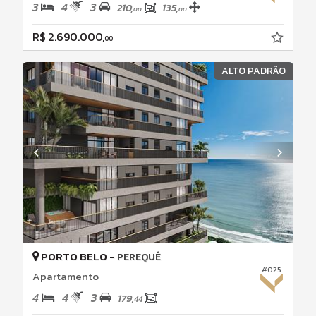
3
4
3
210,
135,
00
00
R$ 2.690.000,
00
ALTO PADRÃO
PORTO BELO -
PEREQUÊ
#025
Apartamento
4
4
3
179,
44