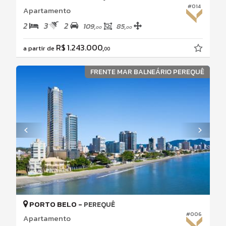
#014
Apartamento
2
3
2
109,
85,
00
00
R$ 1.243.000,
a partir de
00
FRENTE MAR BALNEÁRIO PEREQUÊ
PORTO BELO -
PEREQUÊ
#006
Apartamento