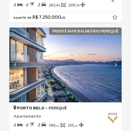
4
4
3
262,
205,
84
34
R$ 7.250.000,
a partir de
00
FRENTE MAR BALNEÁRIO PEREQUÊ
PORTO BELO -
PEREQUÊ
#004
Apartamento
4
4
3
190,
135,
00
00