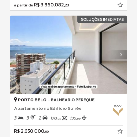
R$ 3.860.082,
a partir de
23
SOLUÇÕES IMEDIATAS
PORTO BELO -
BALNEARIO PEREQUE
#222
Apartamento no Edifício Soirée
3
3
2
170,
135,
00
00
R$ 2.650.000,
00