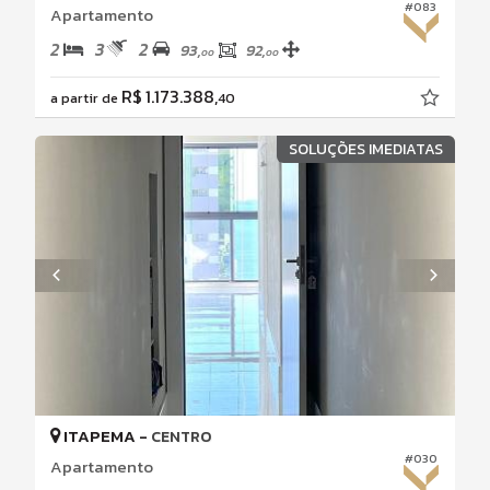
#083
Apartamento
2
3
2
93,
92,
00
00
R$ 1.173.388,
a partir de
40
SOLUÇÕES IMEDIATAS
ITAPEMA -
CENTRO
#030
Apartamento