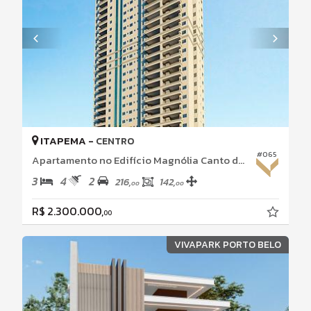
ITAPEMA -
CENTRO
#065
Apartamento no Edifício Magnólia Canto da Praia - Itapema - Santa Catarina
3
4
2
216,
142,
00
00
R$ 2.300.000,
00
VIVAPARK PORTO BELO