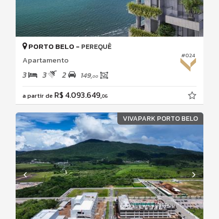
PORTO BELO -
PEREQUÊ
#024
Apartamento
3
3
2
149,
00
R$ 4.093.649,
a partir de
06
VIVAPARK PORTO BELO