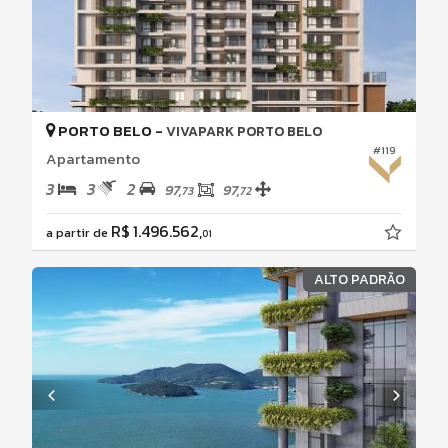
PORTO BELO -
VIVAPARK PORTO BELO
#119
Apartamento
3
3
2
97,
97,
73
72
R$ 1.496.562,
a partir de
01
ALTO PADRÃO