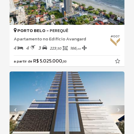
PORTO BELO -
PEREQUÊ
#007
Apartamento no Edifício Avangard
4
4
3
223,
166,
50
00
R$ 5.025.000,
a partir de
00