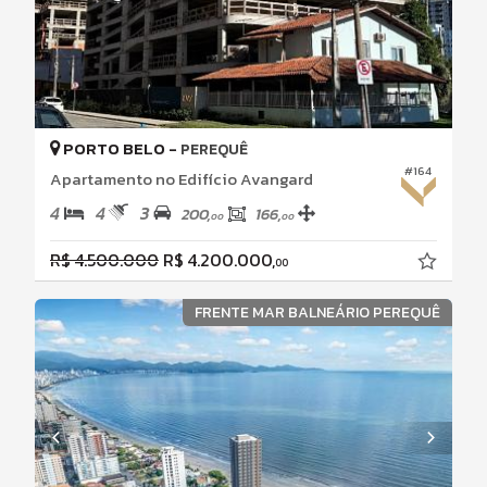
PORTO BELO -
PEREQUÊ
#164
Apartamento no Edifício Avangard
4
4
3
200,
166,
00
00
R$ 4.500.000
R$ 4.200.000,
00
FRENTE MAR BALNEÁRIO PEREQUÊ