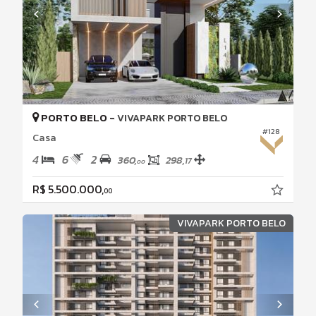
PORTO BELO -
VIVAPARK PORTO BELO
#128
Casa
4
6
2
360,
298,
17
00
R$ 5.500.000,
00
VIVAPARK PORTO BELO