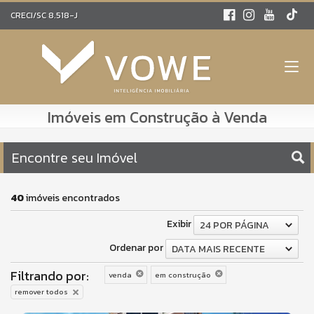
CRECI/SC 8.518-J
Imóveis em Construção à Venda
Encontre seu Imóvel
40
imóveis encontrados
Exibir
24 POR PÁGINA
Ordenar por
DATA MAIS RECENTE
Filtrando por:
venda
em construção
remover todos