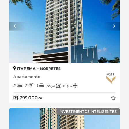
ITAPEMA -
MORRETES
#238
Apartamento
2
2
1
69,
69,
01
00
R$ 799.000,
00
INVESTIMENTOS INTELIGENTES