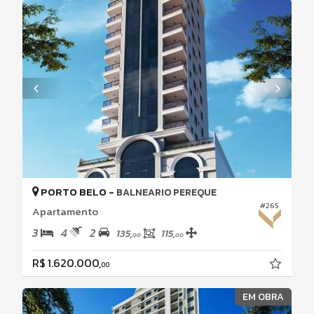
PORTO BELO -
BALNEARIO PEREQUE
#265
Apartamento
3
4
2
135,
115,
00
00
R$ 1.620.000,
00
EM OBRA