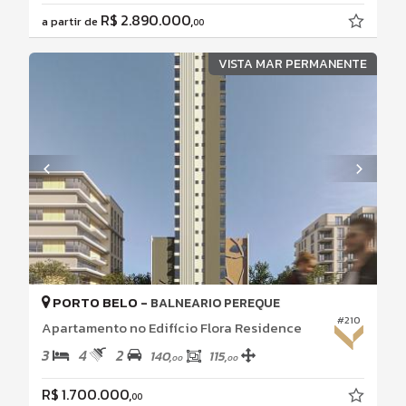
R$ 2.890.000,
a partir de
00
VISTA MAR PERMANENTE
PORTO BELO -
BALNEARIO PEREQUE
#210
Apartamento no Edifício Flora Residence
3
4
2
140,
115,
00
00
R$ 1.700.000,
00