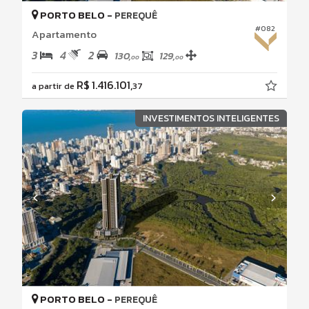
PORTO BELO -
PEREQUÊ
#082
Apartamento
3
4
2
130,
129,
00
00
R$ 1.416.101,
a partir de
37
INVESTIMENTOS INTELIGENTES
PORTO BELO -
PEREQUÊ