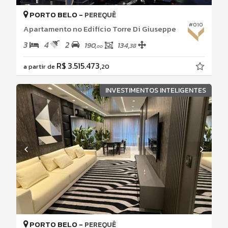
PORTO BELO -
PEREQUÊ
#010
Apartamento no Edifício Torre Di Giuseppe
3
4
2
190,
134,
38
00
R$ 3.515.473,
a partir de
20
INVESTIMENTOS INTELIGENTES
PORTO BELO -
PEREQUÊ