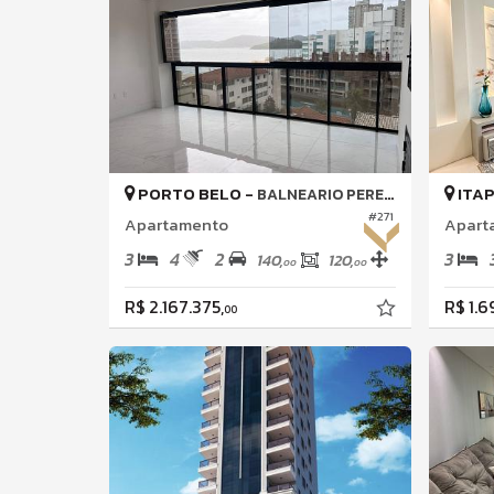
PORTO BELO -
ITA
BALNEARIO PEREQUE
#271
Apartamento
Apart
3
4
2
3
140,
120,
00
00
R$ 2.167.375,
R$ 1.
00