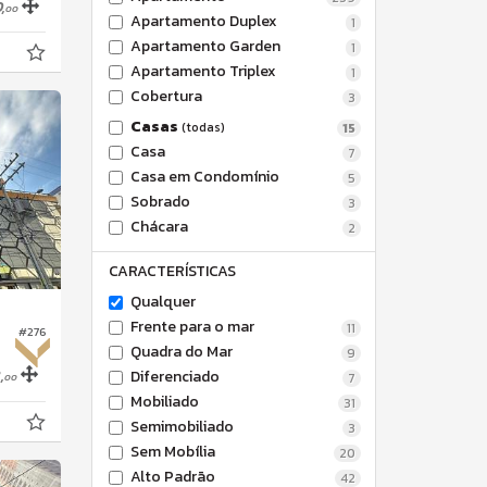
,
00
Apartamento Duplex
1
Apartamento Garden
1
Apartamento Triplex
1
Cobertura
3
Casas
(todas)
15
Casa
7
Casa em Condomínio
5
Sobrado
3
Chácara
2
CARACTERÍSTICAS
Qualquer
Frente para o mar
11
#276
Quadra do Mar
9
,
Diferenciado
7
00
Mobiliado
31
Semimobiliado
3
Sem Mobília
20
Alto Padrão
42