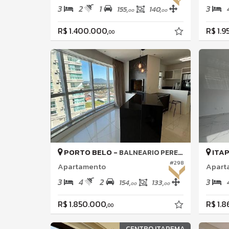
3
2
1
3
155,
140,
00
00
R$ 1.400.000,
R$ 1.9
00
PORTO BELO -
ITA
BALNEARIO PEREQUE
#298
Apartamento
Apart
3
4
2
3
154,
133,
00
00
R$ 1.850.000,
R$ 1.
00
CENTRO ITAPEMA