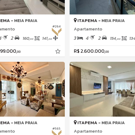
PEMA -
ITAPEMA -
MEIA PRAIA
MEIA PRAIA
#264
amento
Apartamento
4
2
3
4
2
160,
141,
154,
134
00
00
00
099.000,
R$ 2.600.000,
00
00
PEMA -
ITAPEMA -
MEIA PRAIA
MEIA PRAIA
#565
amento
Apartamento