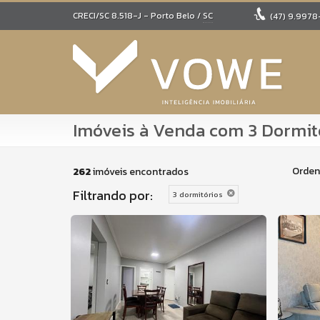
CRECI/SC 8.518-J
- Porto Belo /
SC
(47)
9.9978
Imóveis à Venda com 3 Dormit
Orden
262
imóveis encontrados
Filtrando por:
3 dormitórios