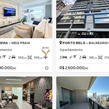
PEMA -
PORTO BELO -
MEIA PRAIA
BALNEARIO PE
#270
amento
Apartamento
3
2
3
4
2
130,
109,
195,
174
00
00
00
690.000,
R$ 2.600.000,
00
00