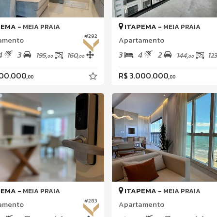
PEMA -
ITAPEMA -
MEIA PRAIA
MEIA PRAIA
#292
amento
Apartamento
4
3
3
4
2
195,
160,
144,
123
00
00
00
500.000,
R$ 3.000.000,
00
00
PEMA -
ITAPEMA -
MEIA PRAIA
MEIA PRAIA
#283
amento
Apartamento