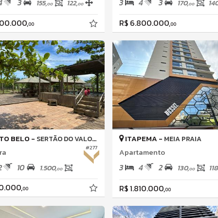
4
3
3
4
3
155,
122,
170,
140
00
00
00
200.000,
R$ 6.800.000,
00
00
TO BELO -
ITAPEMA -
SERTÃO DO VALONGO
MEIA PRAIA
#277
ra
Apartamento
2
10
3
4
2
1.500,
130,
118
00
00
0.000,
R$ 1.810.000,
00
00