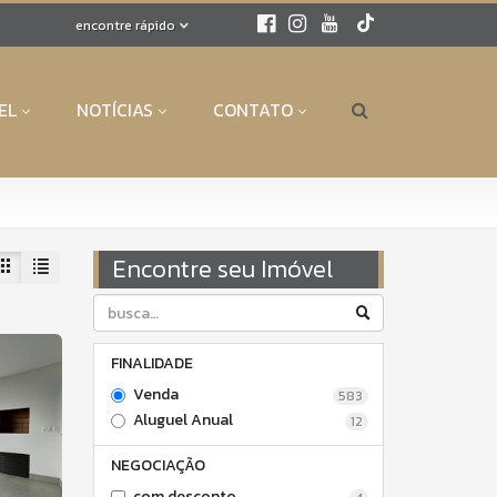
encontre rápido
EL
NOTÍCIAS
CONTATO
Encontre seu Imóvel
FINALIDADE
Venda
583
Aluguel Anual
12
NEGOCIAÇÃO
com desconto