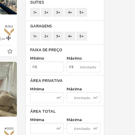
SUÍTES
1+
2+
3+
4+
5+
GARAGENS
#262
1+
2+
3+
4+
5+
,
00
FAIXA DE PREÇO
Mínimo
Máximo
ÁREA PRIVATIVA
Mínima
Máxima
ÁREA TOTAL
Mínima
Máxima
#300