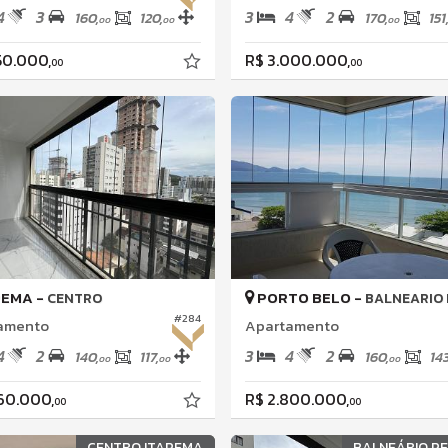
4
3
3
4
2
160,
120,
170,
151
00
00
00
50.000,
R$ 3.000.000,
00
00
PEMA -
PORTO BELO -
CENTRO
BALNEARIO PE
#284
amento
Apartamento
4
2
3
4
2
140,
117,
160,
143
00
00
00
860.000,
R$ 2.800.000,
00
00
CENTRO ITAPEMA
BALNEÁRIO P