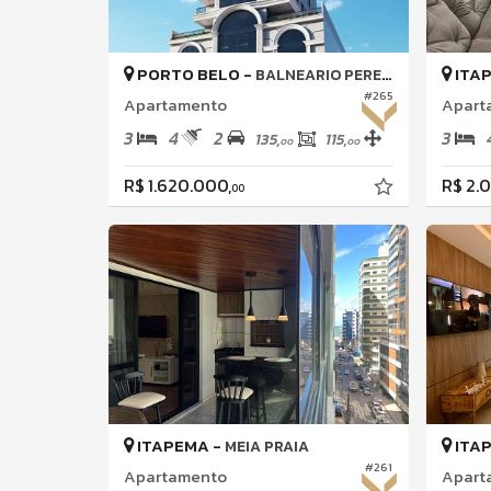
PORTO BELO -
ITA
BALNEARIO PEREQUE
#265
Apartamento
Apart
3
4
2
3
135,
115,
00
00
R$ 1.620.000,
R$ 2.
00
ITAPEMA -
ITA
MEIA PRAIA
#261
Apartamento
Apart