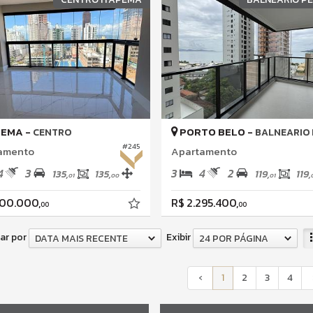
PEMA -
PORTO BELO -
CENTRO
BALNEARIO PE
#245
amento
Apartamento
4
3
3
4
2
135,
135,
119,
119,
01
00
01
200.000,
R$ 2.295.400,
00
00
ar por
Exibir
DATA MAIS RECENTE
24 POR PÁGINA
‹
1
2
3
4