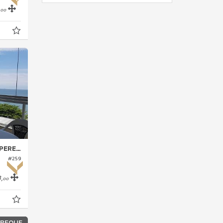
,
00
REQUE
#259
,
00
EREQUE