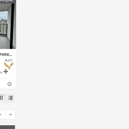
REQUE
#237
00
›
»