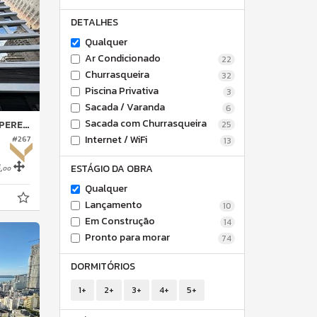
DETALHES
Qualquer
Ar Condicionado
22
Churrasqueira
32
Piscina Privativa
3
Sacada / Varanda
6
Sacada com Churrasqueira
REQUE
25
Internet / WiFi
#267
13
,
ESTÁGIO DA OBRA
00
Qualquer
Lançamento
10
Em Construção
14
Pronto para morar
74
DORMITÓRIOS
1+
2+
3+
4+
5+