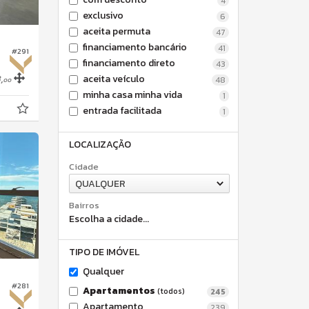
4
exclusivo
6
aceita permuta
47
financiamento bancário
41
#291
financiamento direto
43
,
aceita veículo
48
00
minha casa minha vida
1
entrada facilitada
1
LOCALIZAÇÃO
Cidade
QUALQUER
Bairros
Escolha a cidade...
TIPO DE IMÓVEL
Qualquer
#281
Apartamentos
(todos)
245
Apartamento
239