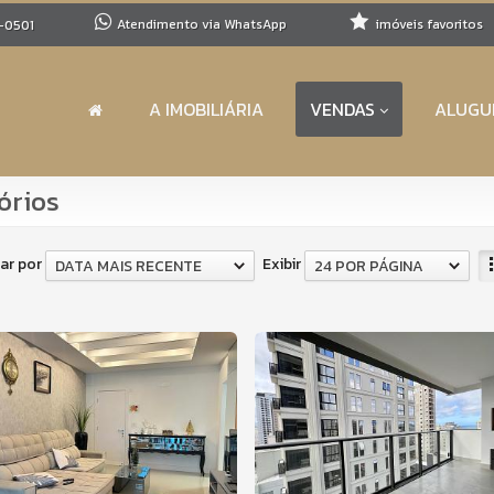
Atendimento via WhatsApp
imóveis favoritos
-0501
A IMOBILIÁRIA
VENDAS
ALUGU
órios
ar por
Exibir
DATA MAIS RECENTE
24 POR PÁGINA