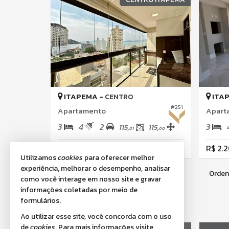
ITAPEMA -
ITA
CENTRO
#251
Apartamento
Apart
3
4
2
3
115,
115,
01
00
R$ 2.600.000,
R$ 2.
00
Utilizamos
cookies
para oferecer melhor
experiência, melhorar o desempenho, analisar
Orden
262
imóveis encontrados
como você interage em nosso site e gravar
informações coletadas por meio de
formulários.
Ao utilizar esse site, você concorda com o uso
de
cookies
. Para mais informações visite