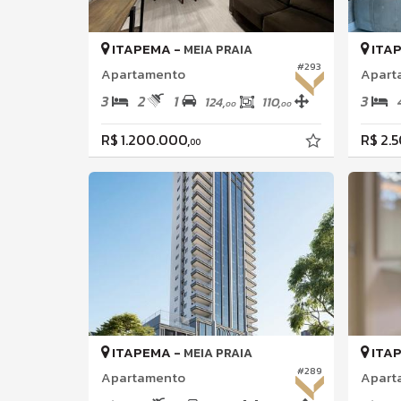
ITAPEMA -
ITA
MEIA PRAIA
#293
Apartamento
Apart
3
2
1
3
124,
110,
00
00
R$ 1.200.000,
R$ 2.
00
ITAPEMA -
ITA
MEIA PRAIA
#289
Apartamento
Apart