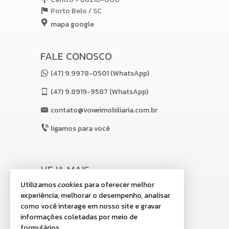
Porto Belo /
SC
mapa google
FALE CONOSCO
(47) 9.9978-0501 (WhatsApp)
(47)
9.8919-9587 (WhatsApp)
contato@voweimobiliaria.com.br
ligamos para você
VEJA MAIS
Utilizamos
cookies
para oferecer melhor
receba nosso newsletter
experiência, melhorar o desempenho, analisar
indicadores financeiros
como você interage em nosso site e gravar
informações coletadas por meio de
cadastre seu imóvel
formulários.