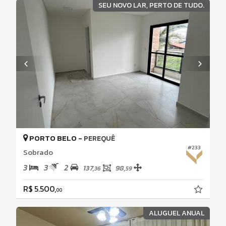
SEU NOVO LAR, PERTO DE TUDO.
PORTO BELO -
PEREQUÊ
#233
Sobrado
3
3
2
137,
98,
36
59
R$ 5.500,
00
ALUGUEL ANUAL