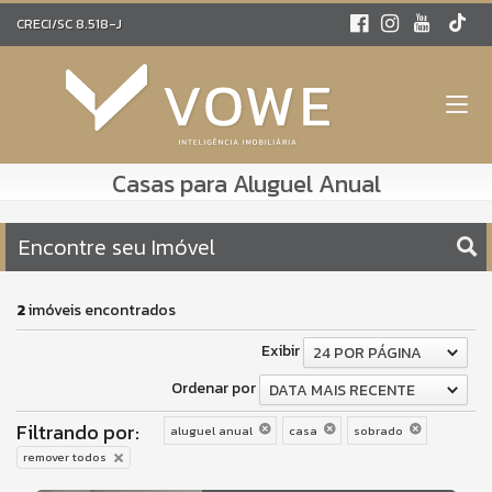
CRECI/SC 8.518-J
Casas para Aluguel Anual
Encontre seu Imóvel
2
imóveis encontrados
Exibir
24 POR PÁGINA
Ordenar por
DATA MAIS RECENTE
Filtrando por:
aluguel anual
casa
sobrado
remover todos