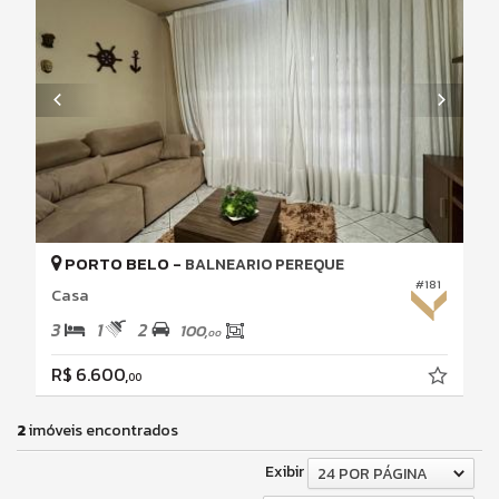
PORTO BELO -
BALNEARIO PEREQUE
#181
Casa
3
1
2
100,
00
R$ 6.600,
00
2
imóveis encontrados
Exibir
24 POR PÁGINA