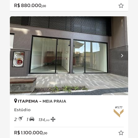
R$ 880.000,
00
ITAPEMA -
MEIA PRAIA
#577
Estúdio
2
1
134,
00
R$ 1.100.000,
00