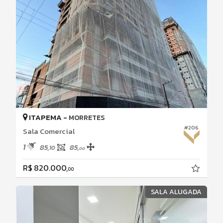
ITAPEMA -
MORRETES
#206
Sala Comercial
1
85,
85,
10
00
R$ 820.000,
00
SALA ALUGADA