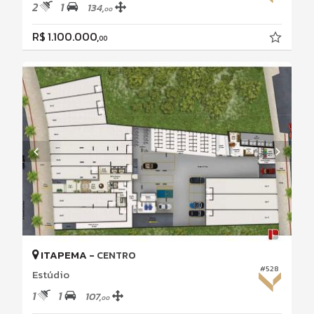
2
1
134,
00
R$ 1.100.000,
00
ITAPEMA -
CENTRO
#528
Estúdio
1
1
107,
00