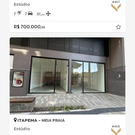
#457
Estúdio
1
1
51,
00
R$ 700.000,
00
ITAPEMA -
MEIA PRAIA
#458
Estúdio