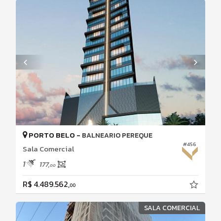
PORTO BELO -
BALNEARIO PEREQUE
#456
Sala Comercial
1
177,
00
R$ 4.489.562,
00
SALA COMERCIAL