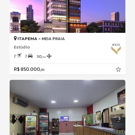
ITAPEMA -
MEIA PRAIA
#323
Estúdio
1
1
50,
00
R$ 850.000,
00