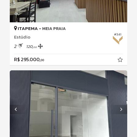
ITAPEMA -
MEIA PRAIA
#341
Estúdio
2
120,
00
R$ 295.000,
00