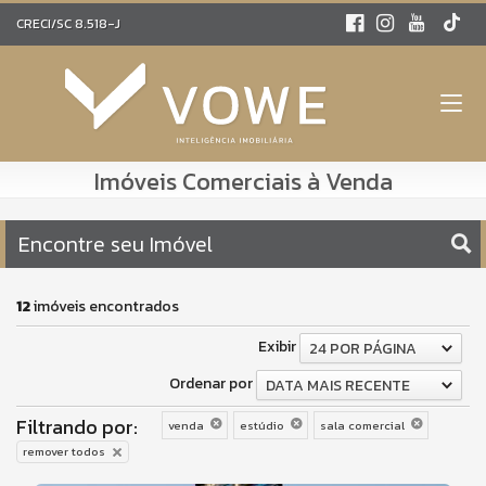
CRECI/SC 8.518-J
Imóveis Comerciais à Venda
Encontre seu Imóvel
12
imóveis encontrados
Exibir
24 POR PÁGINA
Ordenar por
DATA MAIS RECENTE
Filtrando por:
venda
estúdio
sala comercial
remover todos