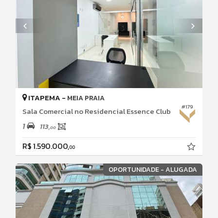
ITAPEMA -
MEIA PRAIA
#179
Sala Comercial no Residencial Essence Club
1
113,
00
R$ 1.590.000,
00
OPORTUNIDADE - ALUGADA