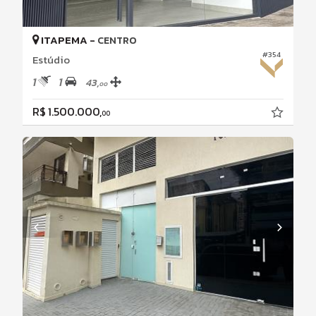
ITAPEMA -
CENTRO
#354
Estúdio
1
1
43,
00
R$ 1.500.000,
00