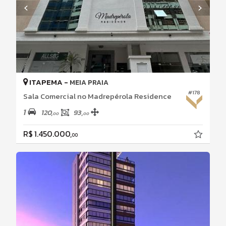
ITAPEMA -
MEIA PRAIA
#178
Sala Comercial no Madrepérola Residence
1
120,
93,
00
00
R$ 1.450.000,
00