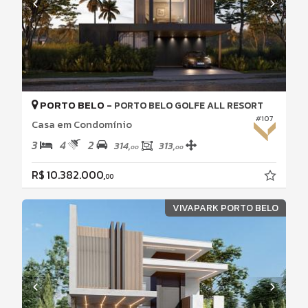
PORTO BELO -
PORTO BELO GOLFE ALL RESORT
#107
Casa em Condomínio
3
4
2
314,
313,
00
00
R$ 10.382.000,
00
VIVAPARK PORTO BELO