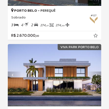
PORTO BELO -
PEREQUÊ
#127
Sobrado
3
4
2
274,
274,
01
00
R$ 2.670.000,
00
VIVA PARK PORTO BELO