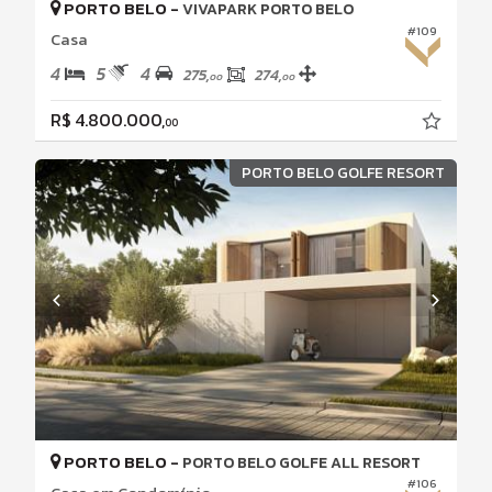
PORTO BELO -
VIVAPARK PORTO BELO
#109
Casa
4
5
4
275,
274,
00
00
R$ 4.800.000,
00
PORTO BELO GOLFE RESORT
PORTO BELO -
PORTO BELO GOLFE ALL RESORT
#106