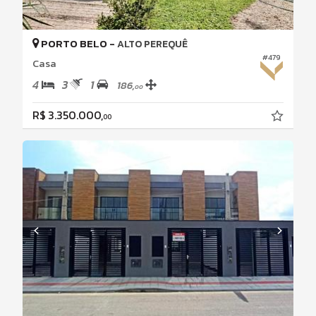
PORTO BELO -
ALTO PEREQUÊ
#479
Casa
4
3
1
186,
00
R$ 3.350.000,
00