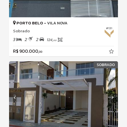
PORTO BELO -
VILA NOVA
#131
Sobrado
3
2
2
124,
00
R$ 900.000,
00
SOBRADO