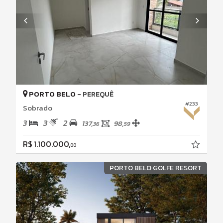
PORTO BELO -
PEREQUÊ
#233
Sobrado
3
3
2
137,
98,
36
59
R$ 1.100.000,
00
PORTO BELO GOLFE RESORT