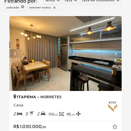
Filtrando por:
venda
casa
casa em condomínio
sobrado
remover todos
ITAPEMA -
MORRETES
#285
Casa
2
3
2
110,
95,
00
00
R$ 1.030.000,
00