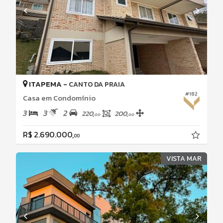
ITAPEMA -
CANTO DA PRAIA
#182
Casa em Condomínio
3
3
2
220,
200,
00
00
R$ 2.690.000,
00
VISTA MAR