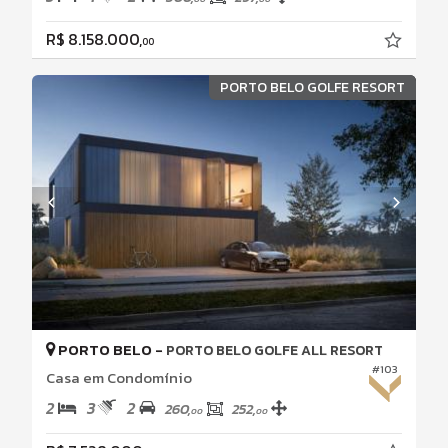
R$ 8.158.000,
00
PORTO BELO GOLFE RESORT
PORTO BELO -
PORTO BELO GOLFE ALL RESORT
#103
Casa em Condomínio
2
3
2
260,
252,
00
00