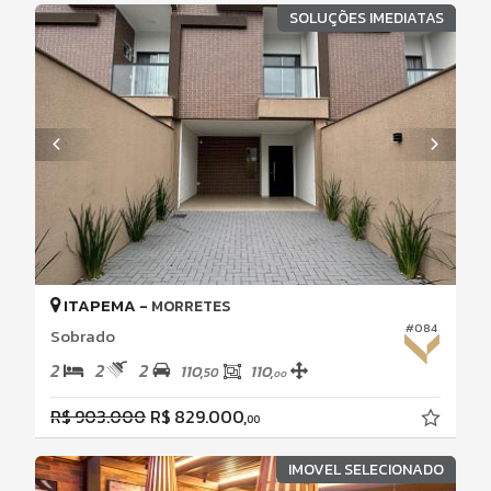
SOLUÇÕES IMEDIATAS
ITAPEMA -
MORRETES
#084
Sobrado
2
2
2
110,
110,
50
00
R$ 903.000
R$ 829.000,
00
IMOVEL SELECIONADO