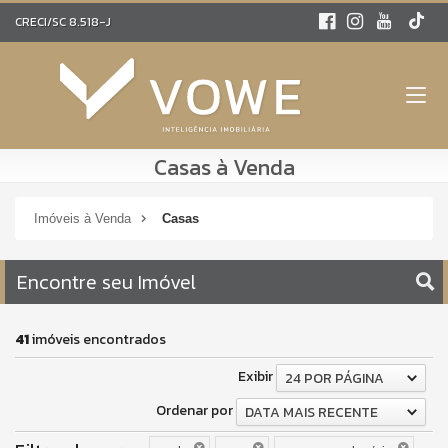
CRECI/SC 8.518-J
Casas à Venda
Imóveis à Venda
Casas
Encontre seu Imóvel
41
imóveis encontrados
Exibir
24 POR PÁGINA
Ordenar por
DATA MAIS RECENTE