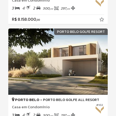
Casa em Condomínio
3
4
2
300,
297,
00
00
R$ 8.158.000,
00
PORTO BELO GOLFE RESORT
PORTO BELO -
PORTO BELO GOLFE ALL RESORT
#102
Casa em Condomínio
3
4
2
300,
297,
00
00