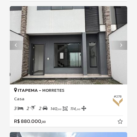
ITAPEMA -
MORRETES
#278
Casa
3
2
2
140,
114,
00
00
R$ 880.000,
00