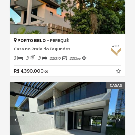
PORTO BELO -
PEREQUÊ
#148
Casa no Praia do Fagundes
3
3
3
220,
220,
10
00
R$ 4.390.000,
00
CASAS