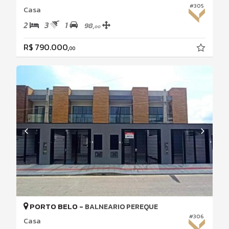
#305
Casa
2
3
1
98,
00
R$ 790.000,
00
PORTO BELO -
BALNEARIO PEREQUE
#306
Casa