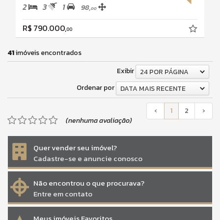
2
3
1
98,
00
R$ 790.000,
00
41
imóveis encontrados
Exibir
24 POR PÁGINA
Ordenar por
DATA MAIS RECENTE
‹
1
2
›
(nenhuma avaliação)
Quer vender seu imóvel?
Cadastre-se e anuncie conosco
Não encontrou o que procurava?
Entre em contato
Meus imóveis Favoritos