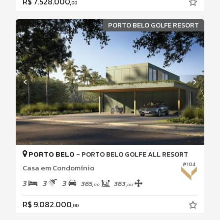
R$ 7.528.000,
00
PORTO BELO GOLFE RESORT
PORTO BELO -
PORTO BELO GOLFE ALL RESORT
#104
Casa em Condomínio
3
3
3
365,
363,
00
00
R$ 9.082.000,
00