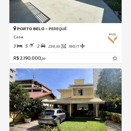
PORTO BELO -
PEREQUÊ
#126
Casa
3
5
2
238,
160,
88
77
R$ 2.190.000,
00