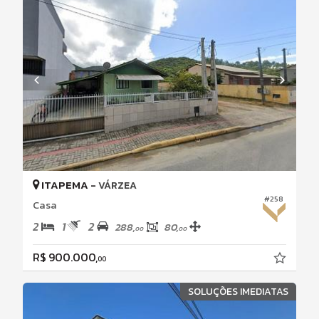
ITAPEMA -
VÁRZEA
#258
Casa
2
1
2
288,
80,
00
00
R$ 900.000,
00
SOLUÇÕES IMEDIATAS