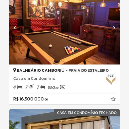
BALNEÁRIO CAMBORIÚ -
PRAIA DO ESTALEIRO
#221
Casa em Condomínio
4
7
7
650,
00
R$ 16.500.000,
00
CASA EM CONDOMÍNIO FECHADO