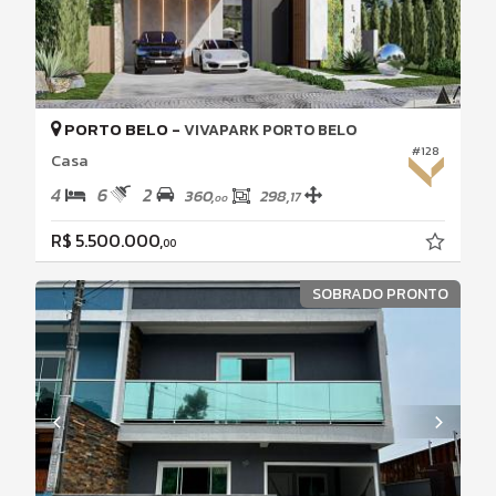
PORTO BELO -
VIVAPARK PORTO BELO
#128
Casa
4
6
2
360,
298,
17
00
R$ 5.500.000,
00
SOBRADO PRONTO