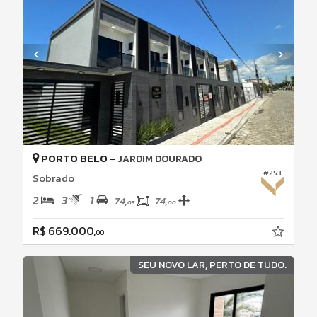
PORTO BELO -
JARDIM DOURADO
#253
Sobrado
2
3
1
74,
74,
05
00
R$ 669.000,
00
SEU NOVO LAR, PERTO DE TUDO.