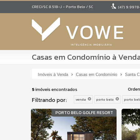
CRECI/SC 8.518-J
- Porto Belo /
SC
(47)
9.9978
Casas em Condomínio à Vend
Imóveis à Venda
Casas em Condomínio
Santa C
Orden
5
imóveis encontrados
Filtrando por:
venda
porto belo
porto belo
PORTO BELO GOLFE RESORT