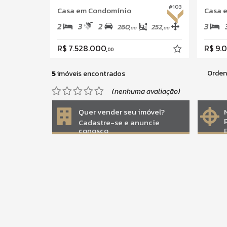
#103
Casa em Condomínio
Casa 
2
3
2
3
260,
252,
00
00
R$ 7.528.000,
R$ 9.
00
Orden
5
imóveis encontrados
(nenhuma avaliação)
Quer vender seu imóvel?
Cadastre-se e anuncie
conosco