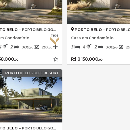
TO BELO -
PORTO BELO -
PORTO BELO GOLFE ALL RESORT
PORTO BELO GOLFE ALL
#106
em Condomínio
Casa em Condomínio
4
2
3
4
2
300,
297,
300,
29
00
00
00
58.000,
R$ 8.158.000,
00
00
PORTO BELO GOLFE RESORT
TO BELO -
PORTO BELO GOLFE ALL RESORT