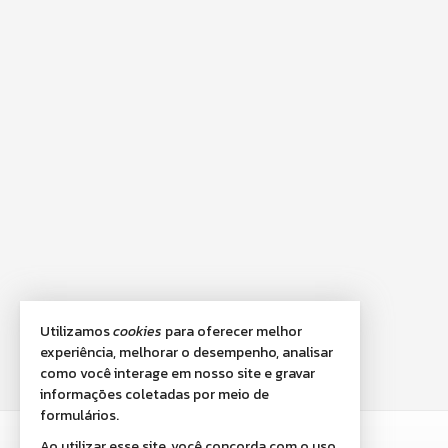
Utilizamos
cookies
para oferecer melhor
experiência, melhorar o desempenho, analisar
como você interage em nosso site e gravar
informações coletadas por meio de
formulários.
VOWE IMÓVEIS
Ao utilizar esse site, você concorda com o uso