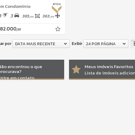
#104
em Condomínio
3
3
365,
363,
00
00
082.000,
00
ar por
Exibir
DATA MAIS RECENTE
24 POR PÁGINA
Não encontrou o que
Meus imóveis Favoritos
procurava?
Lista de imóveis adici
Entre em contato