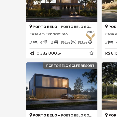
PORTO BELO -
POR
PORTO BELO GOLFE ALL RESORT
#107
Casa em Condomínio
Casa 
3
4
2
3
314,
313,
00
00
R$ 10.382.000,
R$ 8.1
00
PORTO BELO GOLFE RESORT
PORTO BELO -
POR
PORTO BELO GOLFE ALL RESORT