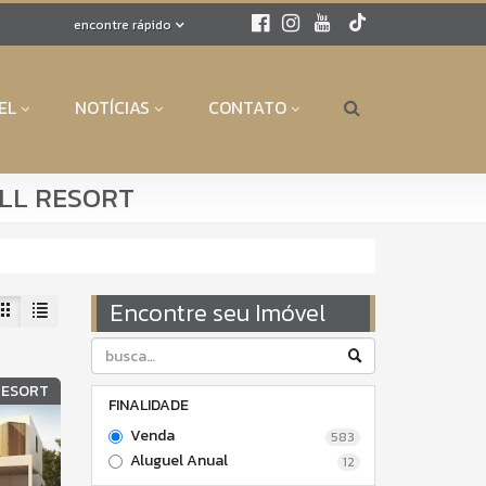
encontre rápido
EL
NOTÍCIAS
CONTATO
ALL RESORT
Encontre seu Imóvel
RESORT
FINALIDADE
Venda
583
Aluguel Anual
12