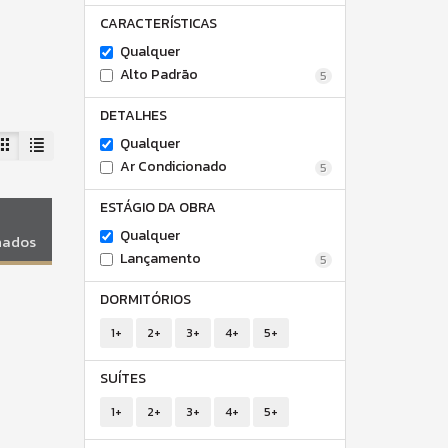
CARACTERÍSTICAS
Qualquer
Alto Padrão
5
DETALHES
Qualquer
Ar Condicionado
5
ESTÁGIO DA OBRA
Qualquer
onados
Lançamento
5
DORMITÓRIOS
1+
2+
3+
4+
5+
SUÍTES
1+
2+
3+
4+
5+