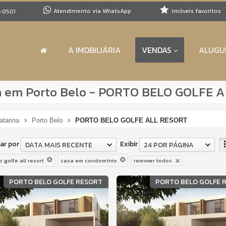
Atendimento via WhatsApp
imóveis favoritos
-0501
A IMOBILIÁRIA
VENDAS
ALUGU
a em Porto Belo - PORTO BELO GOLFE 
atarina
Porto Belo
PORTO BELO GOLFE ALL RESORT
ar por
Exibir
DATA MAIS RECENTE
24 POR PÁGINA
 golfe all resort
casa em condomínio
remover todos
PORTO BELO GOLFE RESORT
PORTO BELO GOLFE 