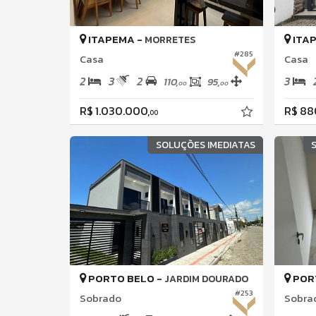
ITAPEMA -
ITA
MORRETES
#285
Casa
Casa
2
3
2
3
110,
95,
00
00
R$ 1.030.000,
R$ 88
00
SOLUÇÕES IMEDIATAS
PORTO BELO -
POR
JARDIM DOURADO
#253
Sobrado
Sobra