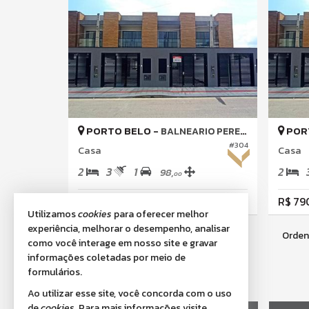
PORTO BELO -
POR
BALNEARIO PEREQUE
#304
Casa
Casa
2
3
1
2
98,
00
R$ 790.000,
R$ 79
00
Utilizamos
cookies
para oferecer melhor
experiência, melhorar o desempenho, analisar
Orden
41
imóveis encontrados
como você interage em nosso site e gravar
informações coletadas por meio de
formulários.
5
/
5
(
1
avaliação)
Ao utilizar esse site, você concorda com o uso
de
cookies
. Para mais informações visite