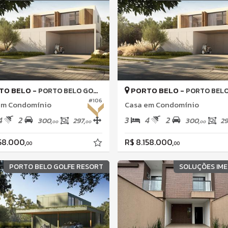
TO BELO -
PORTO BELO -
PORTO BELO GOLFE ALL RESORT
PORTO BELO GOLFE ALL
#106
em Condomínio
Casa em Condomínio
4
2
3
4
2
300,
297,
300,
29
00
00
00
58.000,
R$ 8.158.000,
00
00
PORTO BELO GOLFE RESORT
SOLUÇÕES IME