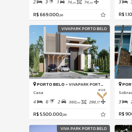
2
3
1
3
74,
74,
05
00
R$ 1.1
R$ 669.000,
00
VIVAPARK PORTO BELO
PORTO BELO -
POR
VIVAPARK PORTO BELO
#128
Casa
Sobra
4
6
2
3
360,
298,
17
00
R$ 90
R$ 5.500.000,
00
VIVA PARK PORTO BELO