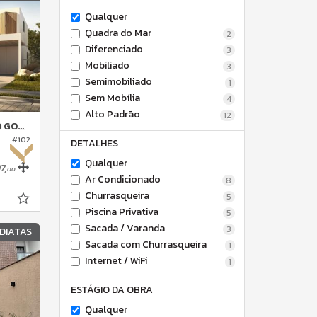
Qualquer
Quadra do Mar
2
Diferenciado
3
Mobiliado
3
Semimobiliado
1
Sem Mobília
4
Alto Padrão
12
 RESORT
#102
DETALHES
Qualquer
7,
00
Ar Condicionado
8
Churrasqueira
5
Piscina Privativa
5
Sacada / Varanda
3
DIATAS
Sacada com Churrasqueira
1
Internet / WiFi
1
ESTÁGIO DA OBRA
Qualquer