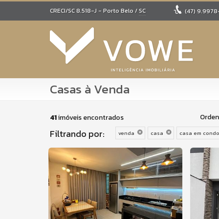
CRECI/SC 8.518-J
- Porto Belo /
SC
(47)
9.9978
Casas à Venda
Orden
41
imóveis encontrados
Filtrando por:
venda
casa
casa em condo