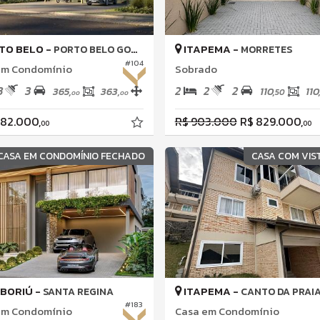
TO BELO -
ITAPEMA -
PORTO BELO GOLFE ALL RESORT
MORRETES
#104
em Condomínio
Sobrado
3
3
2
2
2
365,
363,
110,
110
50
00
00
082.000,
R$ 903.000
R$ 829.000,
00
00
CASA EM CONDOMÍNIO FECHADO
CASA COM VIS
BORIÚ -
ITAPEMA -
SANTA REGINA
CANTO DA PRAI
#183
em Condomínio
Casa em Condomínio