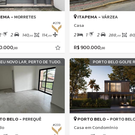
PEMA -
ITAPEMA -
MORRETES
VÁRZEA
#278
Casa
2
2
2
1
2
140,
114,
288,
80
00
00
00
0.000,
R$ 900.000,
00
00
SEU NOVO LAR, PERTO DE TUDO.
PORTO BELO GOLFE 
TO BELO -
PORTO BELO -
PEREQUÊ
PORTO BELO GOLFE ALL
#233
do
Casa em Condomínio