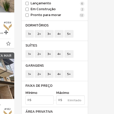
Lançamento
6
Em Construção
2
Pronto para morar
12
#084
DORMITÓRIOS
,
00
1+
2+
3+
4+
5+
SUÍTES
1+
2+
3+
4+
5+
TA MAR
GARAGENS
1+
2+
3+
4+
5+
FAIXA DE PREÇO
Mínimo
Máximo
A
#182
ÁREA PRIVATIVA