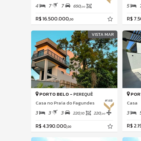
4
7
7
5
650,
00
R$ 16.500.000,
R$ 7.
00
VISTA MAR
PORTO BELO -
POR
PEREQUÊ
#148
Casa no Praia do Fagundes
Casa
3
3
3
3
220,
220,
10
00
R$ 2.1
R$ 4.390.000,
00