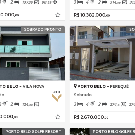
3
2
3
4
2
137,
98,
314,
313
36
59
00
00.000,
R$ 10.382.000,
00
00
SOBRADO PRONTO
SO
TO BELO -
PORTO BELO -
VILA NOVA
PEREQUÊ
#131
do
Sobrado
2
2
3
4
2
124,
274,
274
00
01
0.000,
R$ 2.670.000,
00
00
PORTO BELO GOLFE RESORT
PORTO BELO GOLFE 