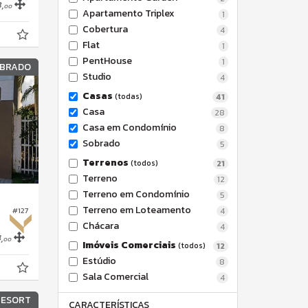
,
00
Apartamento Triplex
1
Cobertura
4
Flat
1
PentHouse
1
BRADO
Studio
4
Casas
(todas)
41
Casa
28
Casa em Condomínio
8
Sobrado
5
Terrenos
(todos)
21
Terreno
12
Terreno em Condomínio
5
Terreno em Loteamento
#127
4
Chácara
4
,
00
Imóveis Comerciais
(todos)
12
Estúdio
8
Sala Comercial
4
RESORT
CARACTERÍSTICAS