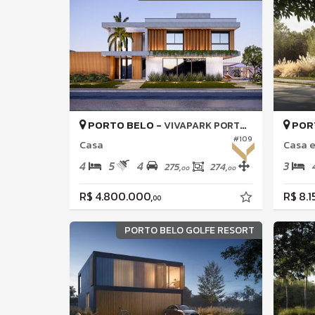
PORTO BELO -
POR
VIVAPARK PORTO BELO
#109
Casa
Casa 
4
5
4
3
275,
274,
00
00
R$ 4.800.000,
R$ 8.1
00
PORTO BELO GOLFE RESORT