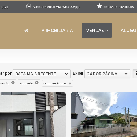
Atendimento via WhatsApp
imóveis favoritos
-0501
A IMOBILIÁRIA
VENDAS
ALUGU
ar por
Exibir
DATA MAIS RECENTE
24 POR PÁGINA
mínio
sobrado
remover todos