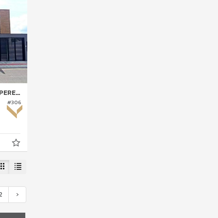
REQUE
#306
2
›