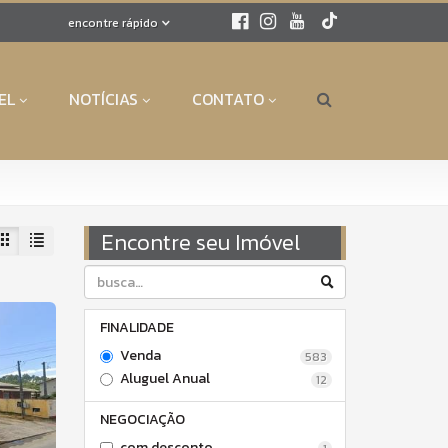
encontre rápido
EL
NOTÍCIAS
CONTATO
Encontre seu Imóvel
FINALIDADE
Venda
583
Aluguel Anual
12
NEGOCIAÇÃO
com desconto