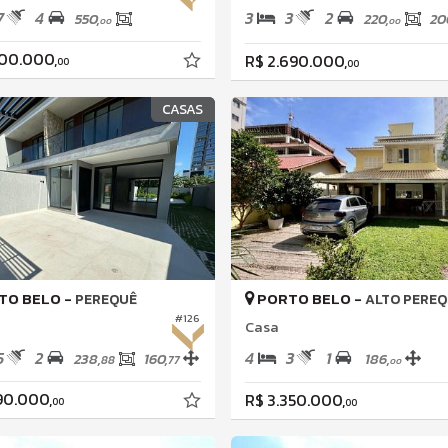
7
4
3
3
2
550,
220,
20
00
00
500.000,
R$ 2.690.000,
00
00
CASAS
TO BELO -
PORTO BELO -
PEREQUÊ
ALTO PEREQ
#126
Casa
5
2
4
3
1
238,
160,
186,
88
77
00
90.000,
R$ 3.350.000,
00
00