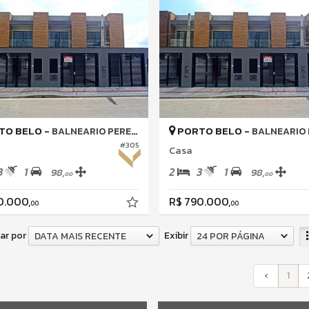
TO BELO -
PORTO BELO -
BALNEARIO PEREQUE
BALNEARIO PE
#305
Casa
3
1
2
3
1
98,
98,
00
00
0.000,
R$ 790.000,
00
00
ar por
Exibir
DATA MAIS RECENTE
24 POR PÁGINA
‹
1