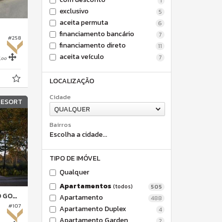
1
exclusivo
5
aceita permuta
6
financiamento bancário
7
#258
financiamento direto
11
aceita veículo
,
7
00
LOCALIZAÇÃO
Cidade
RESORT
QUALQUER
Bairros
Escolha a cidade...
TIPO DE IMÓVEL
Qualquer
Apartamentos
(todos)
505
 RESORT
Apartamento
488
#107
Apartamento Duplex
4
Apartamento Garden
2