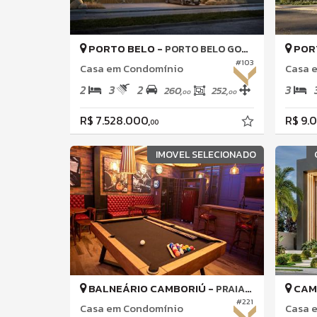
PORTO BELO -
POR
PORTO BELO GOLFE ALL RESORT
#103
Casa em Condomínio
Casa 
2
3
2
3
260,
252,
00
00
R$ 7.528.000,
R$ 9.
00
IMOVEL SELECIONADO
BALNEÁRIO CAMBORIÚ -
CAM
PRAIA DO ESTALEIRO
#221
Casa em Condomínio
Casa 