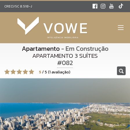
CRECI/SC 8.518-J
Apartamento
- Em Construção
APARTAMENTO 3 SUÍTES
#082
5
/
5
(
1
avaliação)