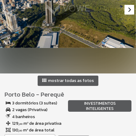
mostrar todas as fotos
Porto Belo
-
Perequê
3 dormitórios (3 suítes)
INVESTIMENTOS
INTELIGENTES
2 vagas (Privativa)
4 banheiros
129,
m² de área privativa
00
130,
m² de área total
00