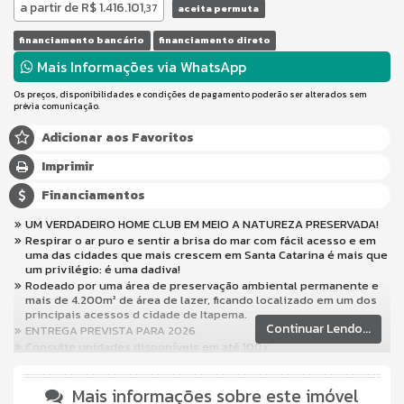
a partir de
R$ 1.416.101,
37
aceita permuta
financiamento bancário
financiamento direto
Mais Informações via WhatsApp
Os preços, disponibilidades e condições de pagamento poderão ser alterados sem
prévia comunicação.
Adicionar aos Favoritos
Imprimir
Financiamentos
UM VERDADEIRO HOME CLUB EM MEIO A NATUREZA PRESERVADA!
Respirar o ar puro e sentir a brisa do mar com fácil acesso e em
uma das cidades que mais crescem em Santa Catarina é mais que
um privilégio: é uma dadiva!
Rodeado por uma área de preservação ambiental permanente e
mais de 4.200m² de área de lazer, ficando localizado em um dos
principais acessos d cidade de Itapema.
Continuar Lendo...
ENTREGA PREVISTA PARA 2026
Consulte unidades disponíveis em até 100x
Características do Imóvel
Churrasqueira
Mais informações sobre este imóvel