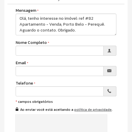
Internet / WiFi
Piso Porcelanato
Mensagem
TV a Cabo
Infra para Ar Split
Acabamento em Gesso
Fechadura Eletrônica
Living
Sacada / Varanda
Nome Completo
Sacada com Churrasqueira
Sala de Estar
Sala de Jantar
Sala para 2 Ambientes
Email
Cozinha
Lavabo
Banheiro Social
Características do Empreendimento
Telefone
Sauna
Bar
Gerador
*
campos obrigatórios
Sala de Jogos
Ao enviar você está aceitando a
política de privacidade
.
Salão de Festas
Cinema
Piscina
Spa