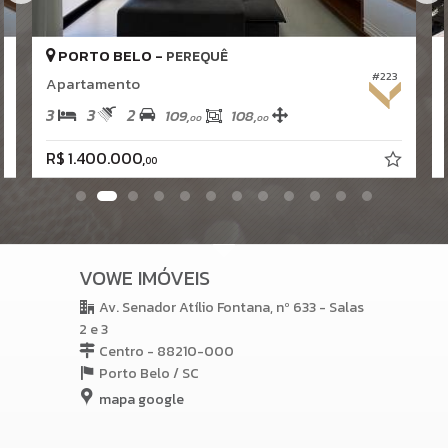
Hidromassagem
PORTO BELO -
PEREQUÊ
#223
Apartamento
3
3
2
109,
108,
00
00
R$ 1.400.000,
00
VOWE IMÓVEIS
Av. Senador Atílio Fontana, nº 633 - Salas
2 e 3
Centro - 88210-000
Porto Belo /
SC
mapa google