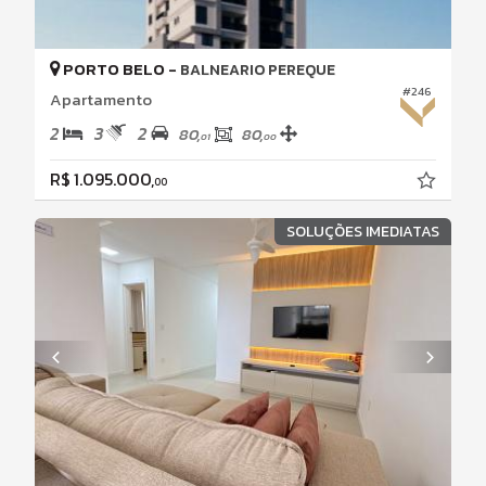
PORTO BELO -
BALNEARIO PEREQUE
#246
Apartamento
2
3
2
80,
80,
01
00
R$ 1.095.000,
00
SOLUÇÕES IMEDIATAS