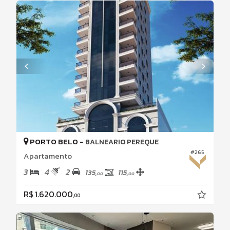
PORTO BELO -
BALNEARIO PEREQUE
#265
Apartamento
3
4
2
135,
115,
00
00
R$ 1.620.000,
00