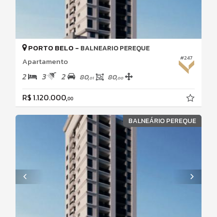
PORTO BELO -
BALNEARIO PEREQUE
#247
Apartamento
2
3
2
80,
80,
01
00
R$ 1.120.000,
00
BALNEÁRIO PEREQUE