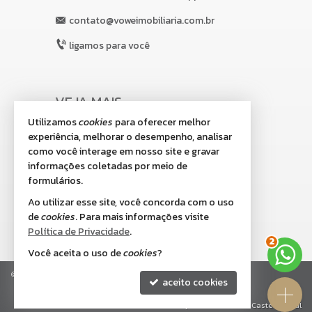
contato@voweimobiliaria.com.br
ligamos para você
VEJA MAIS
Utilizamos
cookies
para oferecer melhor
receba nosso newsletter
experiência, melhorar o desempenho, analisar
indicadores financeiros
como você interage em nosso site e gravar
informações coletadas por meio de
cadastre seu imóvel
formulários.
imóveis favoritos
Ao utilizar esse site, você concorda com o uso
de
cookies
. Para mais informações visite
mapa de imóveis
Política de Privacidade
.
3
Você aceita o uso de
cookies
?
©
2026
CRECI/SC 8.518-J
Política de Privacidade
aceito cookies
Site para imobiliárias
: Castel Digital