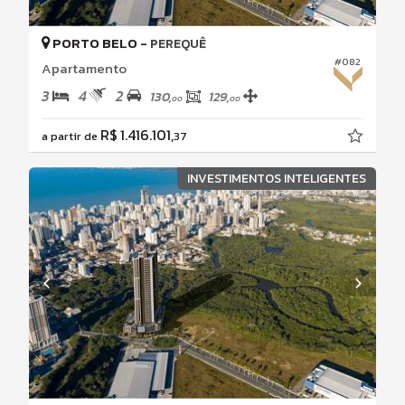
PORTO BELO -
PEREQUÊ
#082
Apartamento
3
4
2
130,
129,
00
00
R$ 1.416.101,
a partir de
37
INVESTIMENTOS INTELIGENTES