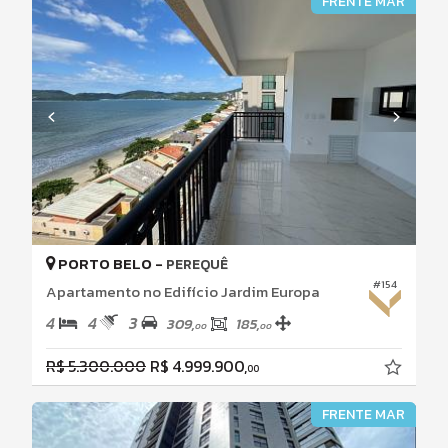
FRENTE MAR
PORTO BELO -
PEREQUÊ
#154
Apartamento no Edifício Jardim Europa
4
4
3
309,
185,
00
00
R$ 5.300.000
R$ 4.999.900,
00
FRENTE MAR