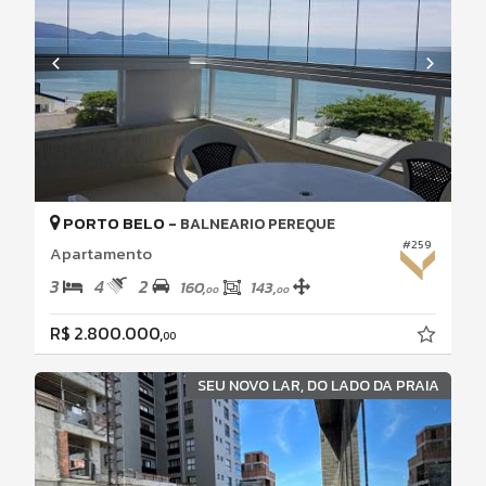
PORTO BELO -
BALNEARIO PEREQUE
#259
Apartamento
3
4
2
160,
143,
00
00
R$ 2.800.000,
00
SEU NOVO LAR, DO LADO DA PRAIA