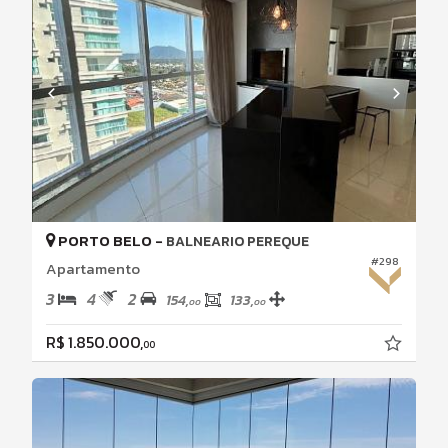
PORTO BELO -
BALNEARIO PEREQUE
#298
Apartamento
3
4
2
154,
133,
00
00
R$ 1.850.000,
00