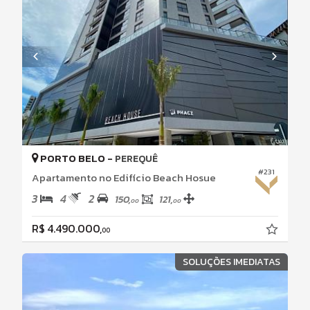
PORTO BELO -
PEREQUÊ
#231
Apartamento no Edifício Beach Hosue
3
4
2
150,
121,
00
00
R$ 4.490.000,
00
SOLUÇÕES IMEDIATAS