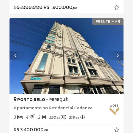
R$ 2.100.000
R$ 1.900.000,
00
FRENTE MAR
PORTO BELO -
PEREQUÊ
#055
Apartamento no Residencial Cadenza
3
4
2
250,
216,
00
00
R$ 3.400.000,
00