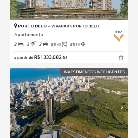
PORTO BELO -
VIVAPARK PORTO BELO
#112
Apartamento
2
3
2
85,
85,
40
39
R$ 1.333.682,
a partir de
84
INVESTIMENTOS INTELIGENTES