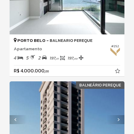
PORTO BELO -
BALNEARIO PEREQUE
#252
Apartamento
4
5
2
197,
197,
01
00
R$ 4.000.000,
00
BALNEÁRIO PEREQUE