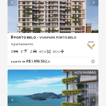
PORTO BELO -
VIVAPARK PORTO BELO
#119
Apartamento
3
3
2
97,
97,
73
72
R$ 1.496.562,
a partir de
01
ALTO PADRÃO