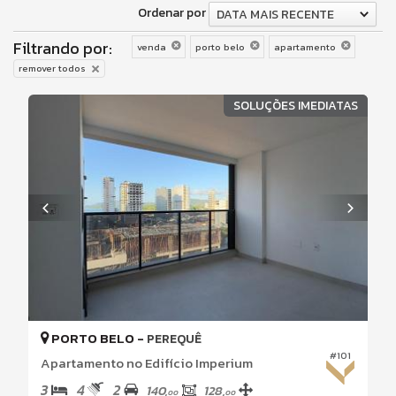
Ordenar por
DATA MAIS RECENTE
Filtrando por:
venda
porto belo
apartamento
remover todos
SOLUÇÕES IMEDIATAS
PORTO BELO -
PEREQUÊ
#101
Apartamento no Edifício Imperium
3
4
2
140,
128,
00
00