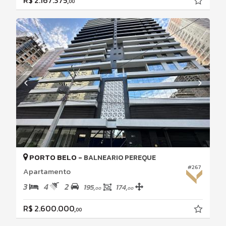
R$ 2.167.375,
00
PORTO BELO -
BALNEARIO PEREQUE
#267
Apartamento
3
4
2
195,
174,
00
00
R$ 2.600.000,
00