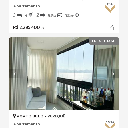
#237
Apartamento
3
4
2
119,
119,
01
00
R$ 2.295.400,
00
FRENTE MAR
PORTO BELO -
PEREQUÊ
#062
Apartamento