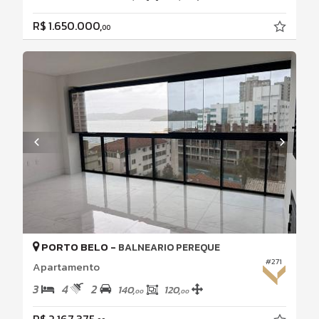
R$ 1.650.000,
00
PORTO BELO -
BALNEARIO PEREQUE
#271
Apartamento
3
4
2
140,
120,
00
00