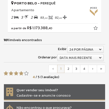
PORTO BELO -
PEREQUÊ
#083
Apartamento
2
3
2
93,
92,
00
00
R$ 1.173.388,
a partir de
40
101
imóveis encontrados
Exibir
24 POR PÁGINA
Ordenar por
DATA MAIS RECENTE
‹
1
2
3
4
›
»
4
/
5
(
1
avaliação)
Quer vender seu imóvel?
Cadastre-se e anuncie conosco
Não encontrou o que procurava?