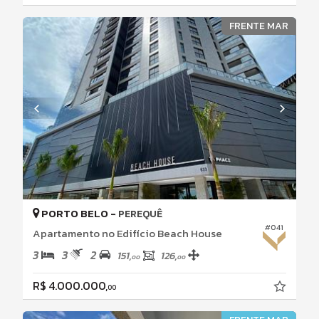
FRENTE MAR
PORTO BELO -
PEREQUÊ
#041
Apartamento no Edifício Beach House
3
3
2
151,
126,
00
00
R$ 4.000.000,
00