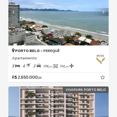
PORTO BELO -
PEREQUÊ
#036
Apartamento
3
4
2
176,
114,
00
00
R$ 2.650.000,
00
VIVAPARK PORTO BELO