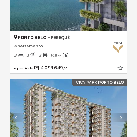
PORTO BELO -
PEREQUÊ
#024
Apartamento
3
3
2
149,
00
R$ 4.093.649,
a partir de
06
VIVA PARK PORTO BELO