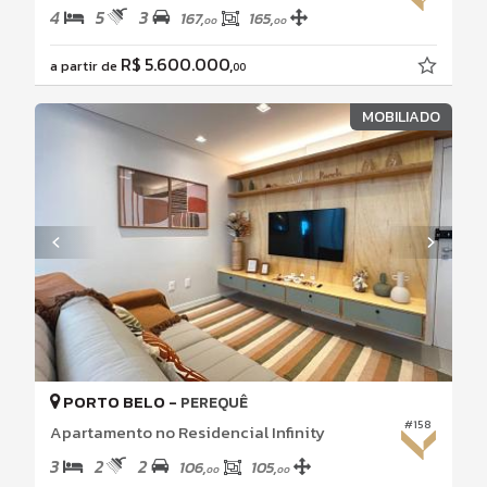
4
5
3
167,
165,
00
00
R$ 5.600.000,
a partir de
00
MOBILIADO
PORTO BELO -
PEREQUÊ
#158
Apartamento no Residencial Infinity
3
2
2
106,
105,
00
00