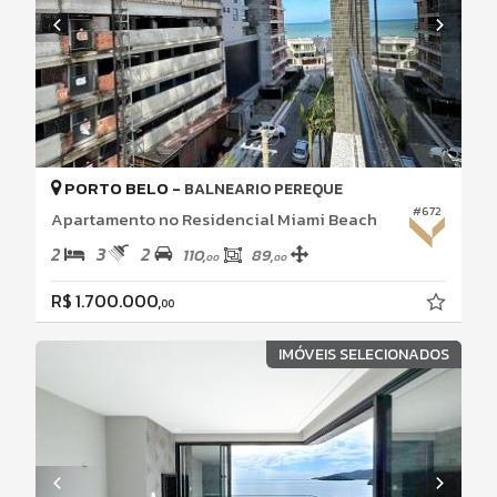
PORTO BELO -
BALNEARIO PEREQUE
#672
Apartamento no Residencial Miami Beach
2
3
2
110,
89,
00
00
R$ 1.700.000,
00
IMÓVEIS SELECIONADOS