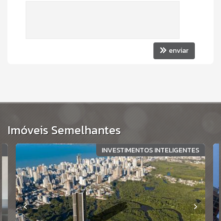
enviar
Imóveis Semelhantes
S
INVESTIMENTOS INTELIGENTES