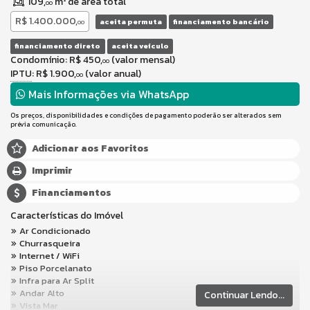
109,
m² de área total
00
R$ 1.400.000,
aceita permuta
financiamento bancário
00
financiamento direto
aceita veículo
Condomínio: R$ 450,
(valor mensal)
00
IPTU
: R$ 1.900,
(valor anual)
00
Mais Informações via WhatsApp
Os preços, disponibilidades e condições de pagamento poderão ser alterados sem
prévia comunicação.
Adicionar aos Favoritos
Imprimir
Financiamentos
Características do Imóvel
Ar Condicionado
Churrasqueira
Internet / WiFi
Piso Porcelanato
Infra para Ar Split
Andar Alto
Continuar Lendo...
Vista Mar