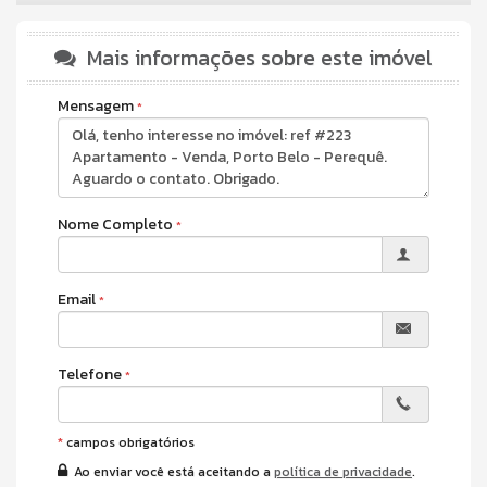
Acabamento em Gesso
Fechadura Eletrônica
Aceita Pet
Mais informações sobre este imóvel
Área de Serviço
Sacada com Churrasqueira
Mensagem
Sala de Jantar
Cozinha
Banheiro Social
Sala de TV
Demi-Suíte
Nome Completo
Email
Telefone
*
campos obrigatórios
Ao enviar você está aceitando a
política de privacidade
.