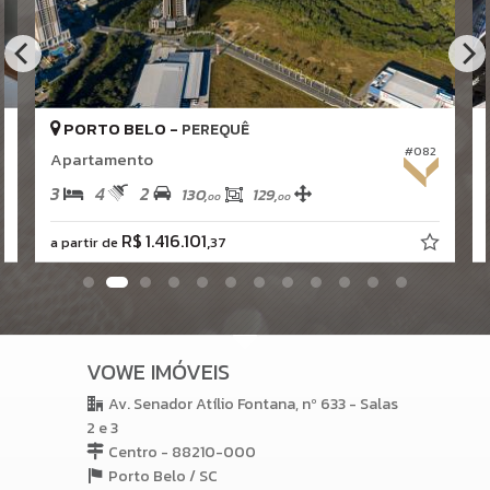
PORTO BELO -
PEREQUÊ
#082
Apartamento
3
4
2
130,
129,
00
00
R$ 1.416.101,
a partir de
37
VOWE IMÓVEIS
Av. Senador Atílio Fontana, nº 633 - Salas
2 e 3
Centro - 88210-000
Porto Belo /
SC