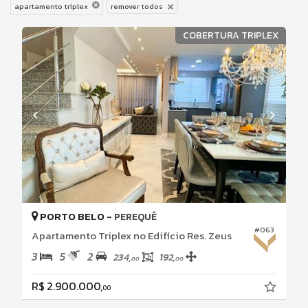
apartamento triplex
remover todos
COBERTURA TRIPLEX
PORTO BELO -
PEREQUÊ
#063
Apartamento Triplex no Edifício Res. Zeus
3
5
2
234,
192,
00
00
R$ 2.900.000,
00