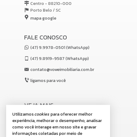
Centro - 88210-000
Porto Belo /
SC
mapa google
FALE CONOSCO
(47) 9.9978-0501 (WhatsApp)
(47)
9.8919-9587 (WhatsApp)
contato@voweimobiliaria.com.br
ligamos para você
VEJA MAIS
Utilizamos
cookies
para oferecer melhor
receba nosso newsletter
experiência, melhorar o desempenho, analisar
indicadores financeiros
como você interage em nosso site e gravar
informações coletadas por meio de