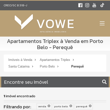
CRECI/SC 8.518-J
Apartamentos Triplex à Venda em Porto
Belo - Perequê
Imóveis à Venda
Apartamentos Triplex
Santa Catarina
Porto Belo
Perequê
Encontre seu Imóvel
1
imóvel encontrado
Filtrando por:
venda
porto belo
perequê