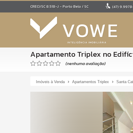
CRECI/SC 8.518-J
- Porto Belo /
SC
(47)
9.9978
Apartamento Triplex no Edifíc
(nenhuma avaliação)
Imóveis à Venda
Apartamentos Triplex
Santa Cat