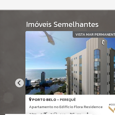
Imóveis Semelhantes
RENTE MAR
VISTA MAR PERMANEN
PORTO BELO -
PEREQUÊ
#055
#00
Apartamento no Edifício Flora Residence
3
4
2
140,
115,