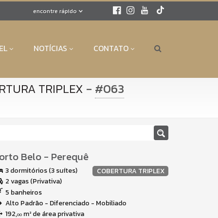
encontre rápido
EL
NOTÍCIAS
CONTATO
-
#063
RTURA TRIPLEX
orto Belo
-
Perequê
3 dormitórios (3 suítes)
COBERTURA TRIPLEX
2 vagas (Privativa)
5 banheiros
Alto Padrão - Diferenciado - Mobiliado
192,
m² de área privativa
00