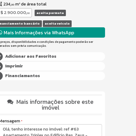
234,
m² de área total
00
R$ 2.900.000,
aceita permuta
00
inanciamento bancário
aceita veículo
Mais Informações via WhatsApp
 preços, disponibilidades e condições de pagamento poderão ser
terados sem prévia comunicação.
Adicionar aos Favoritos
Imprimir
Financiamentos
Mais informações sobre este
imóvel
Mensagem