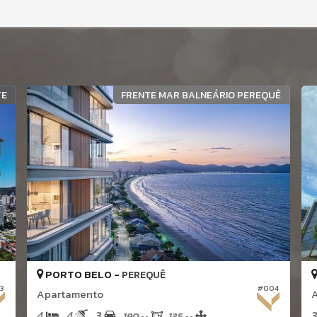
TE
FRENTE MAR BALNEÁRIO PEREQUÊ
PORTO BELO -
PEREQUÊ
3
#004
Apartamento
A
4
4
3
3
190,
135,