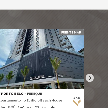
FRENTE MAR
PORTO BELO -
PORTO 
PEREQUÊ
#041
partamento no Edifício Beach House
Apartamen
3
2
3
4
151,
126,