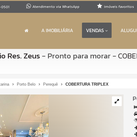
Atendimento via WhatsApp
imóveis favoritos
-0501
A IMOBILIÁRIA
VENDAS
ALUGU
io Res. Zeus
- Pronto para morar
-
COBE
arina
Porto Belo
Perequê
COBERTURA TRIPLEX
P