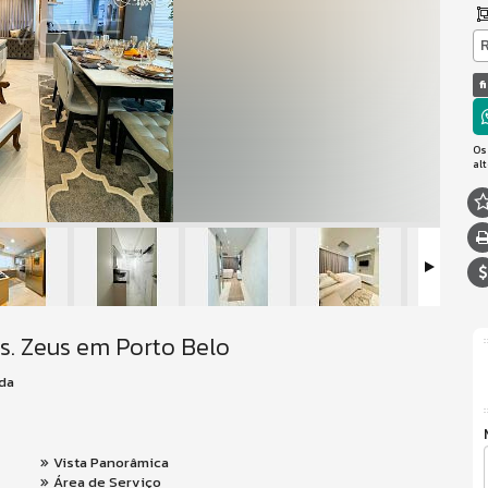
f
Os
al
s. Zeus em Porto Belo
 da
Vista Panorâmica
Área de Serviço