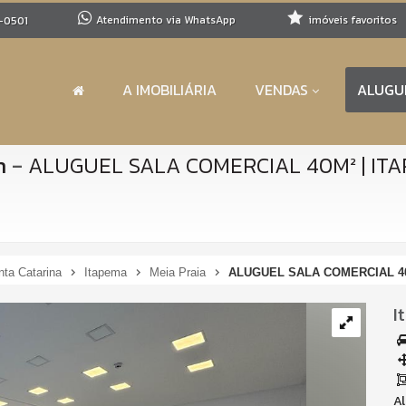
Atendimento via WhatsApp
imóveis favoritos
-0501
A IMOBILIÁRIA
VENDAS
ALUGU
n
-
ALUGUEL SALA COMERCIAL 40M² | ITA
nta Catarina
Itapema
Meia Praia
ALUGUEL SALA COMERCIAL 40M
I
Al