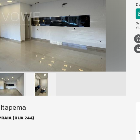
Co
Os
al
m Itapema
RAIA (RUA 244)