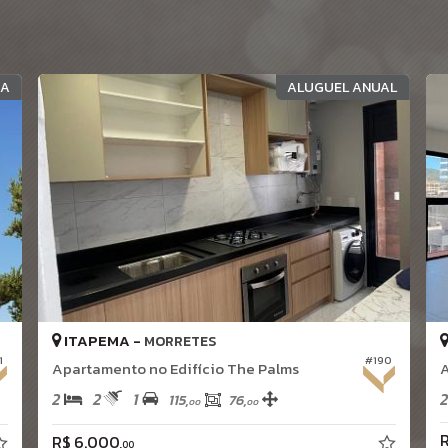
MA
ALUGUEL ANUAL
ITAPEMA -
MORRETES
1
#190
Apartamento no Edifício The Palms
2
2
1
2
115,
76,
00
00
R
R$ 6.000,
00