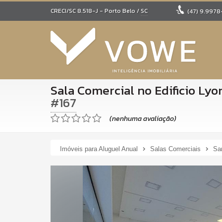
CRECI/SC 8.518-J
- Porto Belo /
SC
(47)
9.9978
Sala Comercial no Edificio Lyo
#167
(nenhuma avaliação)
Imóveis para Aluguel Anual
Salas Comerciais
Sa