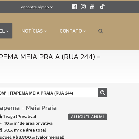
encontre rápido
EL
NOTÍCIAS
CONTATO
-
PEMA MEIA PRAIA (RUA 244)
² | ITAPEMA MEIA PRAIA (RUA 244)
tapema
-
Meia Praia
1 vaga (Privativa)
ALUGUEL ANUAL
40,
m² de área privativa
00
60,
m² de área total
00
uguel:
R$ 3.800,
(valor mensal)
00