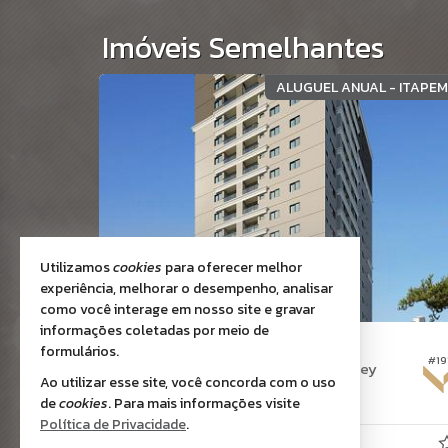
Imóveis Semelhantes
ÇÃO ANUAL
ALUGUEL ANUAL - ITAPE
Utilizamos
cookies
para oferecer melhor
experiência, melhorar o desempenho, analisar
como você interage em nosso site e gravar
informações coletadas por meio de
ITAPEMA -
MORRETES
formulários.
#212
#19
Apartamento no Edifício Green Valley
Ao utilizar esse site, você concorda com o uso
2
2
1
95,
68,
de
cookies
. Para mais informações visite
00
00
Política de Privacidade
.
R$ 4.500,
00