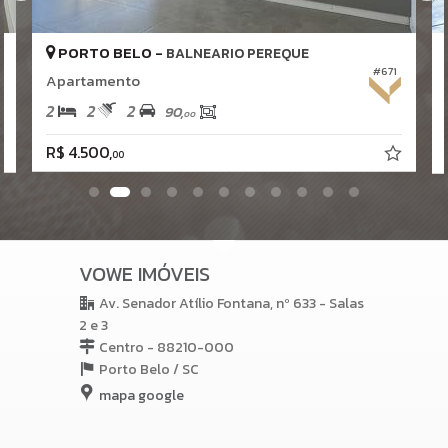
PORTO BELO -
BALNEARIO PEREQUE
#671
Apartamento
2
2
2
90,
00
R$ 4.500,
00
VOWE IMÓVEIS
Av. Senador Atílio Fontana, nº 633 - Salas
2 e 3
Centro - 88210-000
Porto Belo /
SC
mapa google