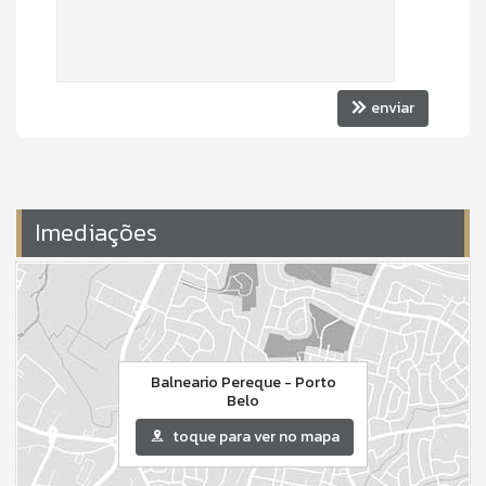
Entrada para Banhistas
Box de Praia
Hall Decorado e Mobiliado
enviar
Imediações
Balneario Pereque - Porto
Belo
toque para ver no mapa