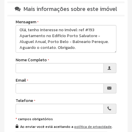
Churrasqueira
Mais informações sobre este imóvel
Vista Mar
Todo mobiliado
Mensagem
Características do Imóvel
Área de Serviço
Sala
Cozinha Americana
Sacada Integrada
Lavabo
Banheiro Social
Nome Completo
Churrasqueira
Vista Mar
Fechadura Eletrônica
Características do Empreendimento
Email
Sala de Jogos
Salão de Festas
Piscina
Telefone
Espaço Gourmet
Espaço Fitness
Brinquedoteca
Bicicletário
*
campos obrigatórios
Câmeras de Segurança
Ao enviar você está aceitando a
política de privacidade
.
Elevador