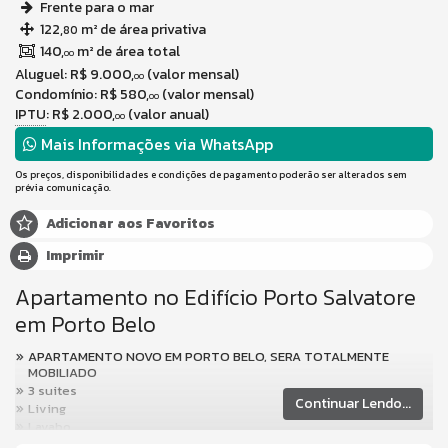
Frente para o mar
122,
m² de área privativa
80
140,
m² de área total
00
Aluguel:
R$ 9.000,
(valor mensal)
00
Condomínio: R$ 580,
(valor mensal)
00
IPTU
: R$ 2.000,
(valor anual)
00
Mais Informações via WhatsApp
Os preços, disponibilidades e condições de pagamento poderão ser alterados sem
prévia comunicação.
Adicionar aos Favoritos
Imprimir
Apartamento no Edifício Porto Salvatore
em Porto Belo
APARTAMENTO NOVO EM PORTO BELO, SERA TOTALMENTE
MOBILIADO
3 suites
Continuar Lendo...
Living
Lavabo
Lavanderia