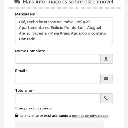
Mais informações sobre este imóvel
Características do Imóvel
Churrasqueira
Mensagem
Sala
Cozinha
Lavabo
Características do Empreendimento
Sala de Jogos
Salão de Festas
Piscina
Nome Completo
Espaço Gourmet
Espaço Fitness
Playground
Email
Brinquedoteca
Câmeras de Segurança
Elevador
Pìscina Térmica
Telefone
*
campos obrigatórios
Ao enviar você está aceitando a
política de privacidade
.