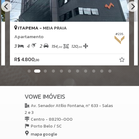
ITAPEMA -
MEIA PRAIA
#235
Apartamento
3
4
2
154,
120,
00
00
R$ 4.800,
00
VOWE IMÓVEIS
Av. Senador Atílio Fontana, nº 633 - Salas
2 e 3
Centro - 88210-000
Porto Belo /
SC
mapa google