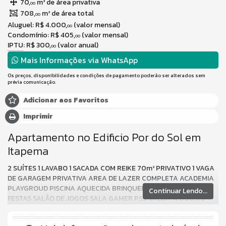
70,
m² de área privativa
00
708,
m² de área total
00
Aluguel:
R$ 4.000,
(valor mensal)
00
Condomínio: R$ 405,
(valor mensal)
00
IPTU
: R$ 300,
(valor anual)
00
Mais Informações via WhatsApp
Os preços, disponibilidades e condições de pagamento poderão ser alterados sem
prévia comunicação.
Adicionar aos Favoritos
Imprimir
Apartamento no Edificio Por do Sol em
Itapema
2 SUÍTES 1 LAVABO 1 SACADA COM REIKE 70m² PRIVATIVO 1 VAGA
DE GARAGEM PRIVATIVA AREA DE LAZER COMPLETA ACADEMIA
PLAYGROUD PISCINA AQUECIDA BRINQUEDOTECA SALÃO DE
Continuar Lendo...
FESTAS SALÃO DE JOGOS SALA GAMER PS5 VALOR: 4.000,00 +
CONDOMINIO E TAXAS.