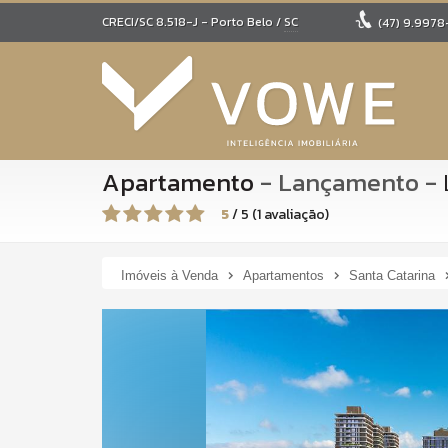
CRECI/SC 8.518-J
- Porto Belo /
SC
(47)
9.9978
Apartamento
- Lançamento
-
5
/
5
(
1
avaliação)
Imóveis à Venda
Apartamentos
Santa Catarina