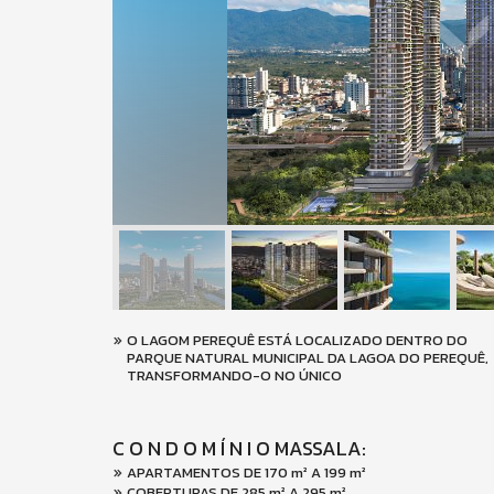
O LAGOM PEREQUÊ ESTÁ LOCALIZADO DENTRO DO
PARQUE NATURAL MUNICIPAL DA LAGOA DO PEREQUÊ,
TRANSFORMANDO-O NO ÚNICO
C O N D O M Í N I O MASSALA:
APARTAMENTOS DE 170 m² A 199 m²
COBERTURAS DE 285 m² A 295 m²