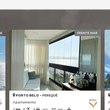
DE
FRENTE MAR
PORTO BELO -
PEREQUÊ
5
#062
Apartamento
A
4
5
3
3
167,
165,