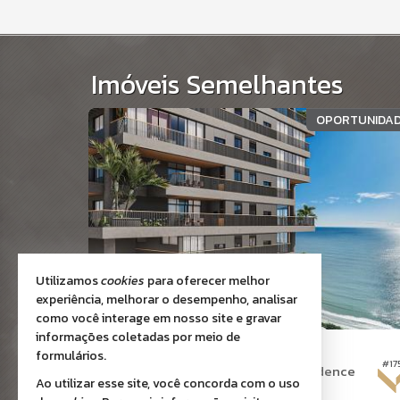
Imóveis Semelhantes
RENTE MAR
OPORTUNIDA
Utilizamos
cookies
para oferecer melhor
experiência, melhorar o desempenho, analisar
como você interage em nosso site e gravar
informações coletadas por meio de
PORTO BELO -
PEREQUÊ
formulários.
#17
#154
Apartamento no Edifício Hera Residence
Ao utilizar esse site, você concorda com o uso
4
5
3
240,
196,