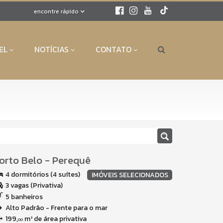
encontre rápido
EL
NOTÍCIAS
CONTATO
orto Belo
-
Perequê
4 dormitórios (4 suítes)
IMÓVEIS SELECIONADOS
3 vagas (Privativa)
5 banheiros
Alto Padrão - Frente para o mar
199,
m² de área privativa
00