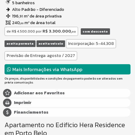
5 banheiros
Alto Padrão - Diferenciado
196,
m² de área privativa
91
240,
m² de área total
00
R$ 3.300.000,
de
R$ 4.500.000
por
com desconto
00
Incorporação: 5-44.308
aceita permuta
aceita veículo
Previsão de Entrega: agosto / 2027
Mais Informações via WhatsApp
Os preços, disponibilidades e condições de pagamento poderão ser alterados sem
prévia comunicação.
Adicionar aos Favoritos
Imprimir
Financiamentos
Apartamento no Edifício Hera Residence
em Porto Belo