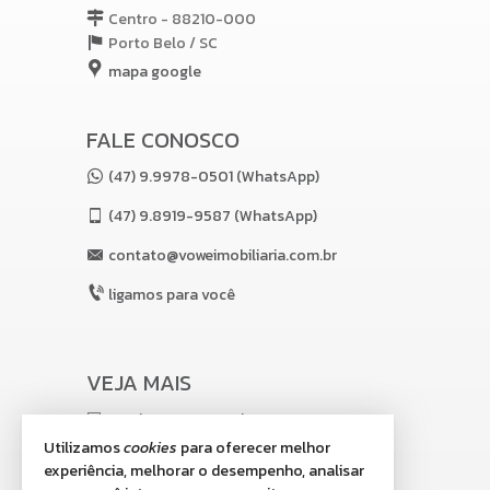
Hidromassagem
Centro - 88210-000
Porto Belo /
SC
Interfone
mapa google
Jacuzzi
Lounge
FALE CONOSCO
Medidores de água, luz e gás individuais
(47) 9.9978-0501 (WhatsApp)
Piscina adulta
Piscina infantil
(47)
9.8919-9587 (WhatsApp)
Playground
contato@voweimobiliaria.com.br
Sala de jogos
ligamos para você
Salão de festas
Sauna
VEJA MAIS
Spa
receba nosso newsletter
Hera Residence: Certificação LEED
Utilizamos
cookies
para oferecer melhor
indicadores financeiros
experiência, melhorar o desempenho, analisar