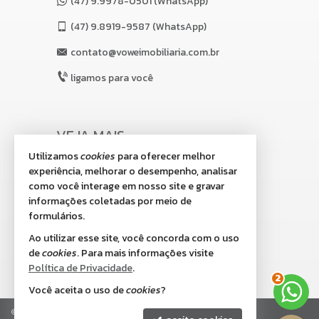
(47) 9.9978-0501 (WhatsApp)
(47)
9.8919-9587 (WhatsApp)
contato@voweimobiliaria.com.br
ligamos para você
VEJA MAIS
Utilizamos
cookies
para oferecer melhor
receba nosso newsletter
experiência, melhorar o desempenho, analisar
indicadores financeiros
como você interage em nosso site e gravar
informações coletadas por meio de
cadastre seu imóvel
formulários.
imóveis favoritos
Ao utilizar esse site, você concorda com o uso
de
cookies
. Para mais informações visite
mapa de imóveis
Política de Privacidade
.
2
Você aceita o uso de
cookies
?
©
2026
CRECI/SC 8.518-J
Política de Privacidade