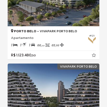
PORTO BELO -
VIVAPARK PORTO BELO
#121
Apartamento
1
1
1
66,
65,
98
00
R$ 1.123.480,
50
VIVAPARK PORTO BELO