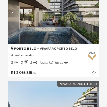
PORTO BELO -
VIVAPARK PORTO BELO
#123
Apartamento
2
2
2
120,
119,
90
00
R$ 2.055.816,
48
VIVAPARK PORTO BELO