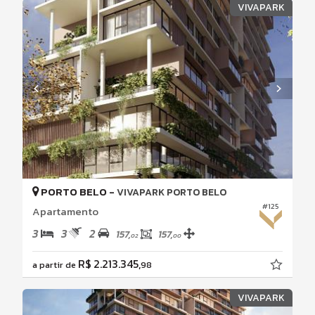
VIVAPARK
PORTO BELO -
VIVAPARK PORTO BELO
#125
Apartamento
3
3
2
157,
157,
02
00
R$ 2.213.345,
a partir de
98
VIVAPARK