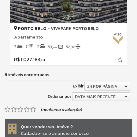
PORTO BELO -
VIVAPARK PORTO BELO
#120
Apartamento
1
1
1
53,
52,
37
00
R$ 1.027.184,
61
9
imóveis encontrados
Exibir
24 POR PÁGINA
Ordenar por
DATA MAIS RECENTE
(nenhuma avaliação)
Quer vender seu imóvel?
Cadastre-se e anuncie conosco