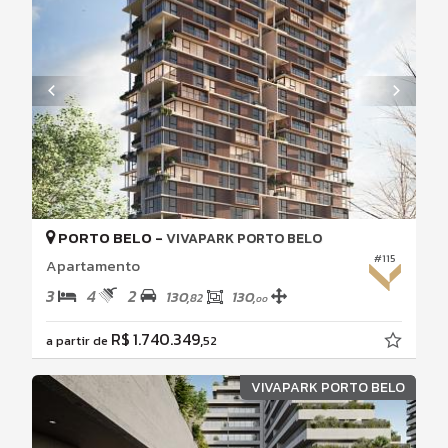
PORTO BELO -
VIVAPARK PORTO BELO
#115
Apartamento
3
4
2
130,
130,
82
00
R$ 1.740.349,
a partir de
52
VIVAPARK PORTO BELO