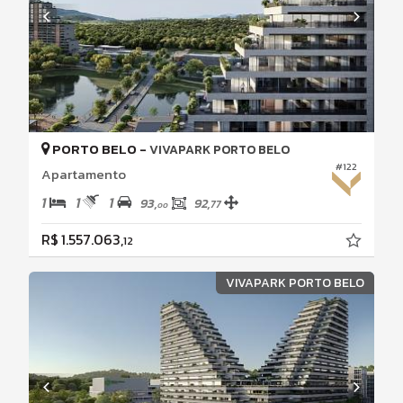
PORTO BELO -
VIVAPARK PORTO BELO
#122
Apartamento
1
1
1
93,
92,
77
00
R$ 1.557.063,
12
VIVAPARK PORTO BELO