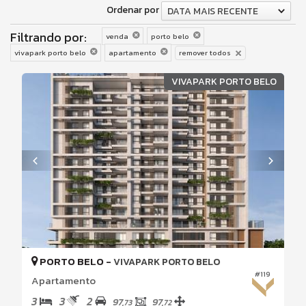
Ordenar por
DATA MAIS RECENTE
Filtrando por:
venda
porto belo
vivapark porto belo
apartamento
remover todos
VIVAPARK PORTO BELO
PORTO BELO -
VIVAPARK PORTO BELO
#119
Apartamento
3
3
2
97,
97,
73
72