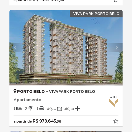
VIVA PARK PORTO BELO
PORTO BELO -
VIVAPARK PORTO BELO
#113
Apartamento
1
2
1
49,
48,
94
00
R$ 973.645,
a partir de
36