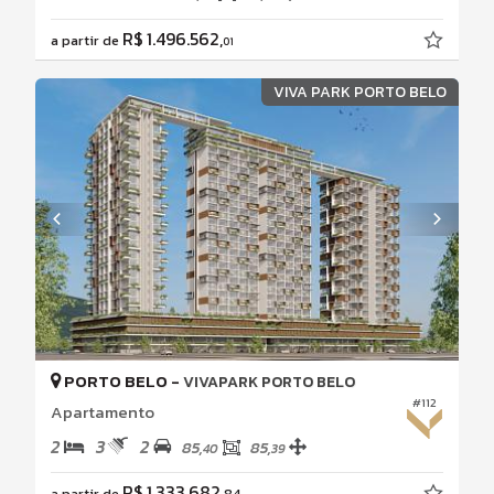
R$ 1.496.562,
a partir de
01
VIVA PARK PORTO BELO
PORTO BELO -
VIVAPARK PORTO BELO
#112
Apartamento
2
3
2
85,
85,
40
39
R$ 1.333.682,
a partir de
84