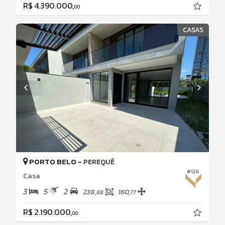
R$ 4.390.000,
00
CASAS
PORTO BELO -
PEREQUÊ
#126
Casa
3
5
2
238,
160,
88
77
R$ 2.190.000,
00