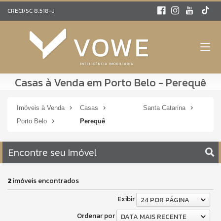
CRECI/SC 8.518-J
Casas à Venda em Porto Belo - Perequê
Imóveis à Venda
Casas
Santa Catarina
Porto Belo
Perequê
Encontre seu Imóvel
2
imóveis encontrados
Exibir
24 POR PÁGINA
Ordenar por
DATA MAIS RECENTE