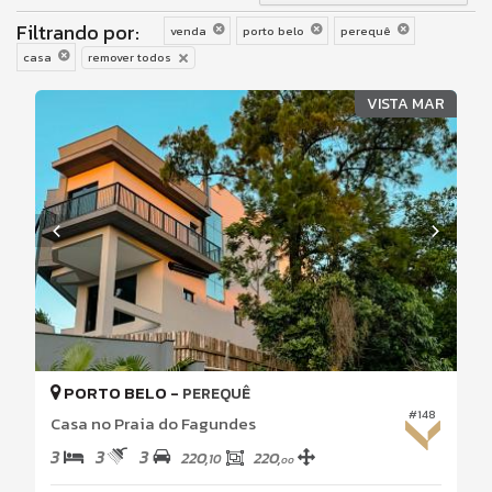
Filtrando por:
venda
porto belo
perequê
casa
remover todos
VISTA MAR
PORTO BELO -
PEREQUÊ
#148
Casa no Praia do Fagundes
3
3
3
220,
220,
10
00