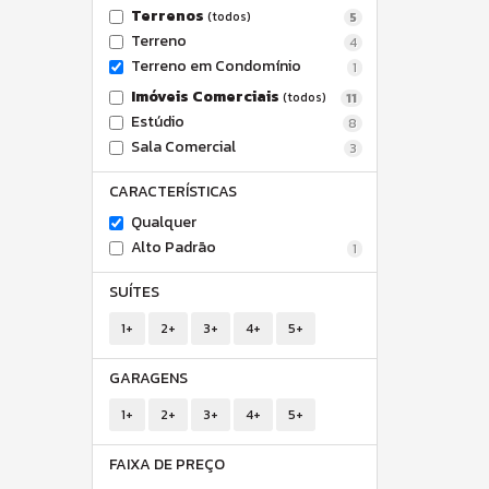
Terrenos
(todos)
5
Terreno
4
Terreno em Condomínio
1
Imóveis Comerciais
(todos)
11
Estúdio
8
Sala Comercial
3
CARACTERÍSTICAS
Qualquer
Alto Padrão
1
SUÍTES
1+
2+
3+
4+
5+
GARAGENS
1+
2+
3+
4+
5+
FAIXA DE PREÇO