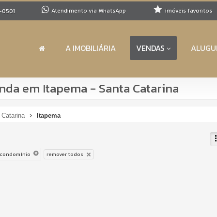
Atendimento via WhatsApp
imóveis favoritos
-0501
A IMOBILIÁRIA
VENDAS
ALUGU
da em Itapema - Santa Catarina
 Catarina
Itapema
 condomínio
remover todos