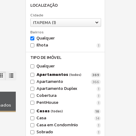
LOCALIZAÇÃO
Cidade
ITAPEMA (1)
Bairros
Qualquer
Ilhota
1
TIPO DE IMÓVEL
Qualquer
Apartamentos
(todos)
369
Apartamento
366
Apartamento Duplex
1
Cobertura
1
PentHouse
1
onados
Casas
(todas)
16
Casa
14
Casa em Condomínio
1
Sobrado
1