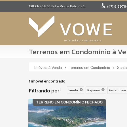
CRECI/SC 8.518-J
- Porto Belo /
SC
(47)
9.9978
Terrenos em Condomínio à Ven
Imóveis à Venda
Terrenos em Condomínio
Santa
1
imóvel encontrado
Filtrando por:
venda
itapema
terreno em
TERRENO EM CONDOMÍNIO FECHADO