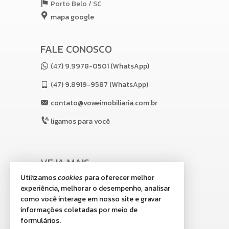
Porto Belo /
SC
mapa google
FALE CONOSCO
(47) 9.9978-0501 (WhatsApp)
(47)
9.8919-9587 (WhatsApp)
contato@voweimobiliaria.com.br
ligamos para você
VEJA MAIS
Utilizamos
cookies
para oferecer melhor
receba nosso newsletter
experiência, melhorar o desempenho, analisar
indicadores financeiros
como você interage em nosso site e gravar
informações coletadas por meio de
cadastre seu imóvel
formulários.