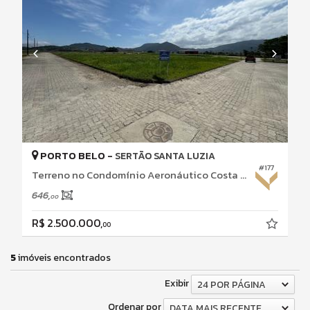
PORTO BELO -
SERTÃO SANTA LUZIA
#177
Terreno no Condomínio Aeronáutico Costa Esmeralda
646,
00
R$ 2.500.000,
00
5
imóveis encontrados
Exibir
24 POR PÁGINA
Ordenar por
DATA MAIS RECENTE