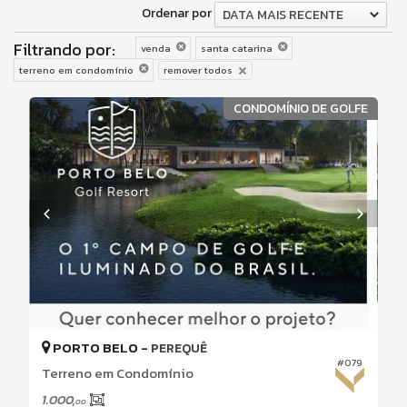
Ordenar por
DATA MAIS RECENTE
Filtrando por:
venda
santa catarina
terreno em condomínio
remover todos
CONDOMÍNIO DE GOLFE
PORTO BELO -
PEREQUÊ
#079
Terreno em Condomínio
1.000,
00