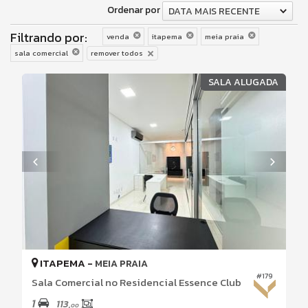
Ordenar por
DATA MAIS RECENTE
Filtrando por:
venda
itapema
meia praia
sala comercial
remover todos
SALA ALUGADA
ITAPEMA -
MEIA PRAIA
#179
Sala Comercial no Residencial Essence Club
1
113,
00