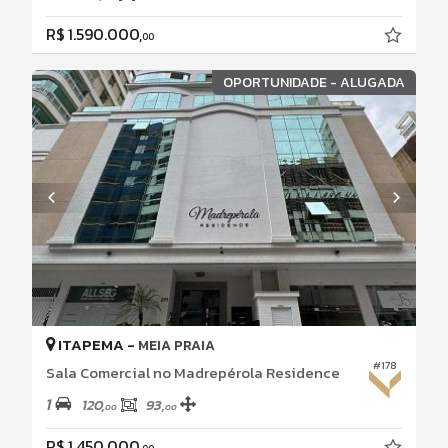
R$ 1.590.000,
00
OPORTUNIDADE - ALUGADA
ITAPEMA -
MEIA PRAIA
#178
Sala Comercial no Madrepérola Residence
1
120,
93,
00
00
R$ 1.450.000,