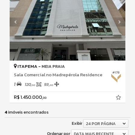
ITAPEMA -
MEIA PRAIA
#178
Sala Comercial no Madrepérola Residence
1
120,
93,
00
00
R$ 1.450.000,
00
4
imóveis encontrados
Exibir
24 POR PÁGINA
Ordenar por
DATA MAIS RECENTE