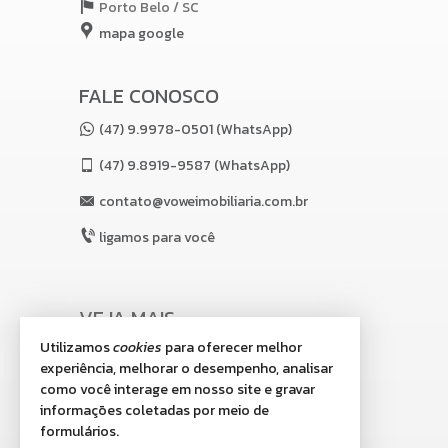
Porto Belo /
SC
mapa google
FALE CONOSCO
(47) 9.9978-0501 (WhatsApp)
(47)
9.8919-9587 (WhatsApp)
contato@voweimobiliaria.com.br
ligamos para você
VEJA MAIS
Utilizamos
cookies
para oferecer melhor
receba nosso newsletter
experiência, melhorar o desempenho, analisar
indicadores financeiros
como você interage em nosso site e gravar
informações coletadas por meio de
cadastre seu imóvel
formulários.