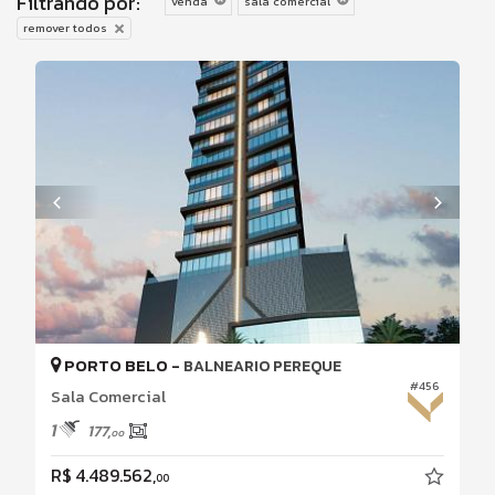
Filtrando por:
venda
sala comercial
remover todos
PORTO BELO -
BALNEARIO PEREQUE
#456
Sala Comercial
1
177,
00
R$ 4.489.562,
00