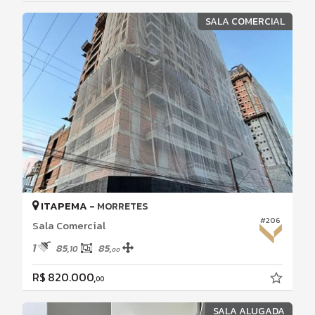
SALA COMERCIAL
ITAPEMA -
MORRETES
#206
Sala Comercial
1
85,
85,
10
00
R$ 820.000,
00
SALA ALUGADA