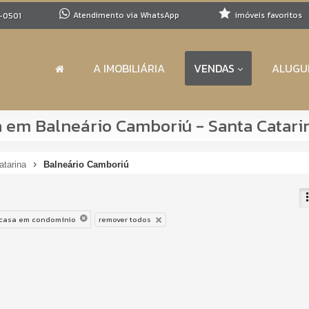
Atendimento via WhatsApp
imóveis favoritos
-0501
A IMOBILIÁRIA
VENDAS
ALUGU
em Balneário Camboriú - Santa Catari
atarina
Balneário Camboriú
casa em condomínio
remover todos