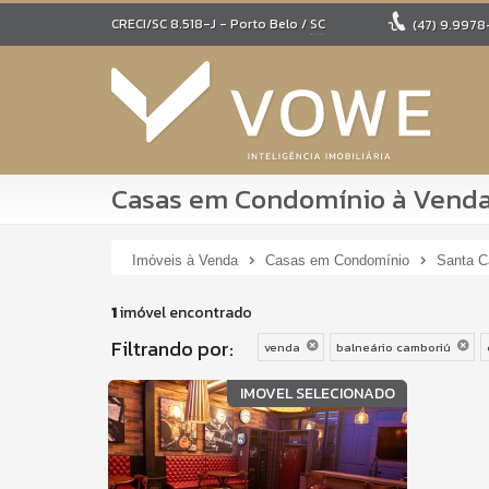
CRECI/SC 8.518-J
- Porto Belo /
SC
(47)
9.9978
Casas em Condomínio à Venda 
Imóveis à Venda
Casas em Condomínio
Santa C
1
imóvel encontrado
Filtrando por:
venda
balneário camboriú
IMOVEL SELECIONADO