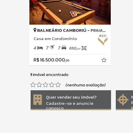
BALNEÁRIO CAMBORIÚ -
PRAIA DO ESTALEIRO
#221
Casa em Condomínio
4
7
7
650,
00
R$ 16.500.000,
00
1
imóvel encontrado
(nenhuma avaliação)
Quer vender seu imóvel?
Cadastre-se e anuncie
conosco