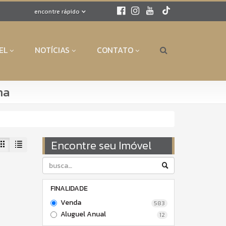
encontre rápido
EL
NOTÍCIAS
CONTATO
na
Encontre seu Imóvel
FINALIDADE
Venda
583
Aluguel Anual
12