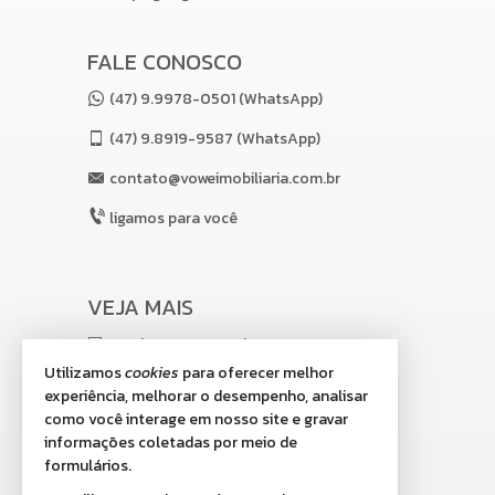
Spa integrado com sauna e sala de massagem;
Coworking.
ROOFTOP
FALE CONOSCO
Piscina externa com quebra gelo;
Prainha, ofurôs, bangalôs e espreguiçadeiras;
(47) 9.9978-0501 (WhatsApp)
(47)
9.8919-9587 (WhatsApp)
Bar da piscina (com máquina de gelo):
Estar da piscina.
contato@voweimobiliaria.com.br
SERVIÇOS PEY PER USE:
ligamos para você
Mercado autônomo
Lavanderia
Características do Imóvel
VEJA MAIS
Living
Sacada / Varanda
receba nosso newsletter
Cozinha Americana
Utilizamos
cookies
para oferecer melhor
Lavabo
indicadores financeiros
Internet / WiFi
experiência, melhorar o desempenho, analisar
Piso Vinílico
como você interage em nosso site e gravar
cadastre seu imóvel
Infra para Ar Split
informações coletadas por meio de
Vista Livre
imóveis favoritos
formulários.
Acabamento em Gesso
Fechadura Eletrônica