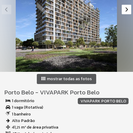
mostrar todas as fotos
Porto Belo
-
VIVAPARK Porto Belo
1 dormitório
VIVAPARK PORTO BELO
1 vaga (Rotativa)
1 banheiro
Alto Padrão
41,
m² de área privativa
25