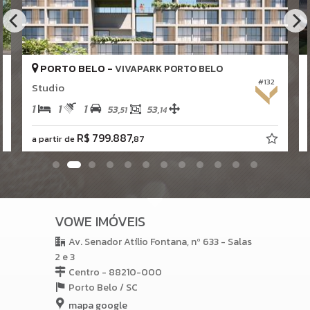
Circuito elétrico exclusivo para fogão de indução;
FLAT SERVICE:
Manobrista com sala VIP de espera
Segurança eletrônica
PORTO BELO -
VIVAPARK PORTO BELO
Controle de acesso com reconhecimento facial
#132
Studio
1
1
1
A ÁREA DE LAZER:
53,
53,
51
14
R$ 799.887,
5° ANDAR:
a partir de
87
Espaço Pet;
Sport Bar;
Redário;
8° ANDAR
Panoramic Lounge, com aproximadamente 81m'.
10° ANDAR
VOWE IMÓVEIS
Cine Lounge Outdoor, com aproximandamente 190m'.
17° Andar
Av. Senador Atílio Fontana, nº 633 - Salas
Ofurôs;
2 e 3
Prainha com ofurôs e bangalôs;
Centro - 88210-000
02 Espaços gourmet com churrasqueira;
Porto Belo /
SC
Academia;
Pilates;
mapa google