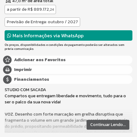
47,
m² de área total
13
a partir de
R$ 889.172,
24
Previsão de Entrega: outubro / 2027
Mais Informações via WhatsApp
Os preços, disponibilidades e condições de pagamento poderão ser alterados sem
prévia comunicação.
Adicionar aos Favoritos
Imprimir
Financiamentos
STUDIO COM SACADA
Compartos que entregam liberdade e movimento, tudo para o
ser o palco da sua nova vida!
VOZ. Desenho com forte marcação em grelha disruptiva que
fragmenta o volume em um grande jardim escalonado no meio
Continuar Lendo...
do prédio, propositando permeabilidade de nascente a poente.
Um grande rooftop em dois pavimentos com áreas comuns de