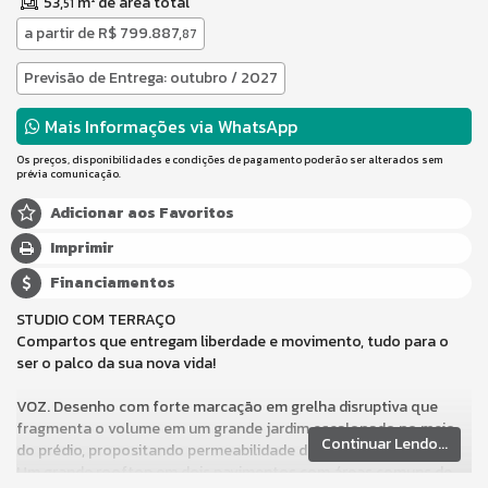
53,
m² de área total
51
a partir de
R$ 799.887,
87
Previsão de Entrega: outubro / 2027
Mais Informações via WhatsApp
Os preços, disponibilidades e condições de pagamento poderão ser alterados sem
prévia comunicação.
Adicionar aos Favoritos
Imprimir
Financiamentos
STUDIO COM TERRAÇO
Compartos que entregam liberdade e movimento, tudo para o
ser o palco da sua nova vida!
VOZ. Desenho com forte marcação em grelha disruptiva que
fragmenta o volume em um grande jardim escalonado no meio
Continuar Lendo...
do prédio, propositando permeabilidade de nascente a poente.
Um grande rooftop em dois pavimentos com áreas comuns de