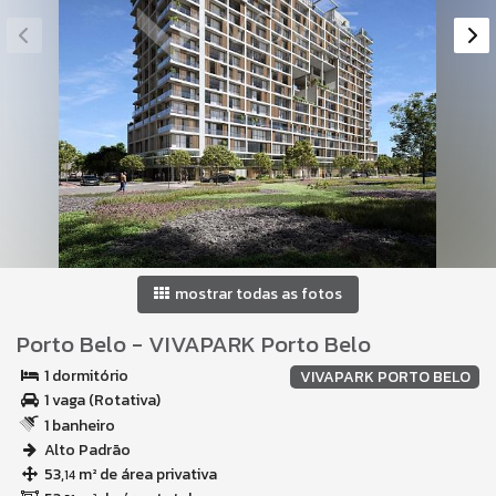
mostrar todas as fotos
Porto Belo
-
VIVAPARK Porto Belo
1 dormitório
VIVAPARK PORTO BELO
1 vaga (Rotativa)
1 banheiro
Alto Padrão
53,
m² de área privativa
14