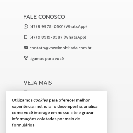
Spa integrado com sauna e sala de massagem;
Coworking.
ROOFTOP
FALE CONOSCO
Piscina externa com quebra gelo;
Prainha, ofurôs, bangalôs e espreguiçadeiras;
(47) 9.9978-0501 (WhatsApp)
(47)
9.8919-9587 (WhatsApp)
Bar da piscina (com máquina de gelo):
Estar da piscina.
contato@voweimobiliaria.com.br
SERVIÇOS PEY PER USE:
ligamos para você
Mercado autônomo
Lavanderia
Características do Imóvel
VEJA MAIS
Living
Terraço
receba nosso newsletter
Cozinha Americana
Utilizamos
cookies
para oferecer melhor
Lavabo
indicadores financeiros
Internet / WiFi
experiência, melhorar o desempenho, analisar
Piso Vinílico
como você interage em nosso site e gravar
cadastre seu imóvel
Infra para Ar Split
informações coletadas por meio de
Vista Livre
imóveis favoritos
formulários.
Acabamento em Gesso
Fechadura Eletrônica