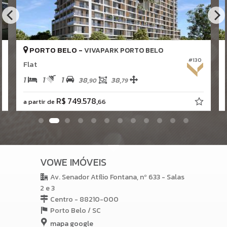
Circuito elétrico exclusivo para fogão de indução;
FLAT SERVICE:
Manobrista com sala VIP de espera
Segurança eletrônica
PORTO BELO -
VIVAPARK PORTO BELO
Controle de acesso com reconhecimento facial
#130
Flat
1
1
1
A ÁREA DE LAZER:
38,
38,
90
79
R$ 749.578,
5° ANDAR:
a partir de
66
Espaço Pet;
Sport Bar;
Redário;
8° ANDAR
Panoramic Lounge, com aproximadamente 81m'.
10° ANDAR
VOWE IMÓVEIS
Cine Lounge Outdoor, com aproximandamente 190m'.
17° Andar
Av. Senador Atílio Fontana, nº 633 - Salas
Ofurôs;
2 e 3
Prainha com ofurôs e bangalôs;
Centro - 88210-000
02 Espaços gourmet com churrasqueira;
Porto Belo /
SC
Academia;
Pilates;
mapa google