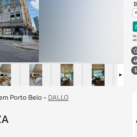
Os
al
em Porto Belo -
DALLO
ZA