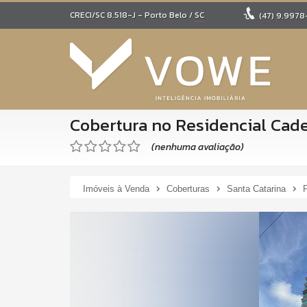
CRECI/SC 8.518-J
- Porto Belo /
SC
(47)
9.9978
Cobertura no Residencial Cad
(nenhuma avaliação)
Imóveis à Venda
Coberturas
Santa Catarina