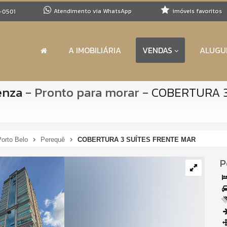
Atendimento via WhatsApp
imóveis favoritos
-0501
A IMOBILIÁRIA
VENDAS
ALUGU
enza
- Pronto para morar
-
COBERTURA 3
Porto Belo
Perequê
COBERTURA 3 SUÍTES FRENTE MAR
P