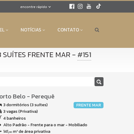
encontre rápido
EL
NOTÍCIAS
CONTATO
-
#151
 SUÍTES FRENTE MAR
orto Belo
-
Perequê
3 dormitórios (3 suítes)
FRENTE MAR
3 vagas (Privativa)
4 banheiros
Alto Padrão - Frente para o mar - Mobiliado
141,
m² de área privativa
00