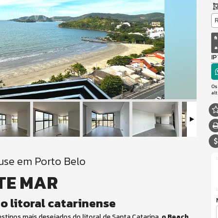
R
f
a
I
Os
al
use em Porto Belo
NTE MAR
o litoral catarinense
tinos mais desejados do litoral de Santa Catarina,
o Beach