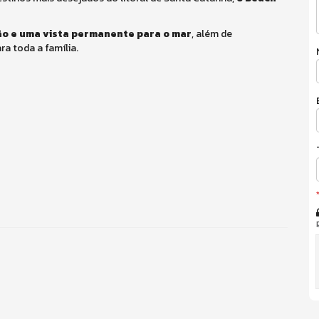
ção e uma vista permanente para o mar
, além de
ra toda a família.