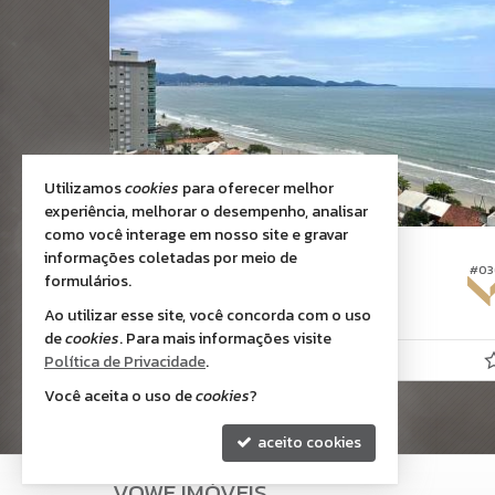
Utilizamos
cookies
para oferecer melhor
experiência, melhorar o desempenho, analisar
como você interage em nosso site e gravar
PORTO BELO -
PEREQUÊ
informações coletadas por meio de
#231
#03
Apartamento
formulários.
3
4
2
176,
114,
Ao utilizar esse site, você concorda com o uso
00
00
de
cookies
. Para mais informações visite
R$ 2.650.000,
Política de Privacidade
.
00
Você aceita o uso de
cookies
?
aceito cookies
VOWE IMÓVEIS