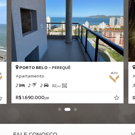
PORTO BELO -
PEREQUÊ
#211
6
Apartamento
A
2
2
2
3
92,
00
R$ 1.690.000,
R
00
FALE CONOSCO
V