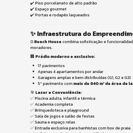
✔️ Piso porcelanato de alto padrão
✔️ Espaço gourmet
✔️ Portas e rodapés laqueados
✨ Infraestrutura do Empreendi
O
Beach House
combina sofisticação e funcionalida
moradores.
🏢
Prédio moderno e exclusivo:
17 pavimentos
Apenas 4 apartamentos por andar
Garagens amplas e bem distribuídas (G1, G2 e G3)
5º pavimento com
mais de 840 m² de área de l
🎯
Lazer e Conveniência:
✅ Piscina adulta, infantil e térmica
✅ Academia completa
✅ Brinquedoteca e playground
✅ Sala de jogos e salão de festas
✅ Sauna e espaço relax
✅ Entrada exclusiva para banhistas com box de praia