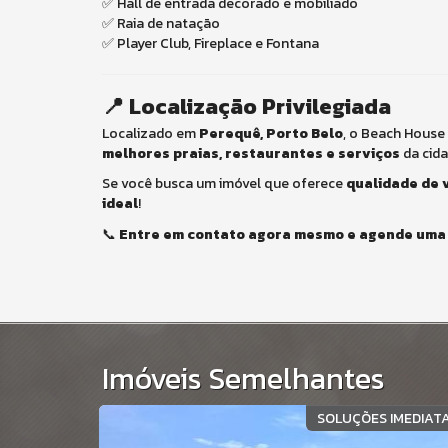
✅ Hall de entrada decorado e mobiliado
✅ Raia de natação
✅ Player Club, Fireplace e Fontana
📍 Localização Privilegiada
Localizado em
Perequê, Porto Belo
, o Beach House
melhores praias, restaurantes e serviços
da cida
Se você busca um imóvel que oferece
qualidade de v
ideal
!
📞
Entre em contato agora mesmo e agende uma v
Imóveis Semelhantes
RENTE MAR
SOLUÇÕES IMEDIAT