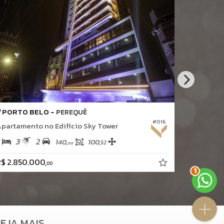
PORTO BELO -
PORTO 
PEREQUÊ
#016
partamento no Edifício Sky Tower
Apartamen
3
2
3
4
140,
100,
52
00
$ 2.850.000,
R$ 1.890.
00
2
EJA MAIS