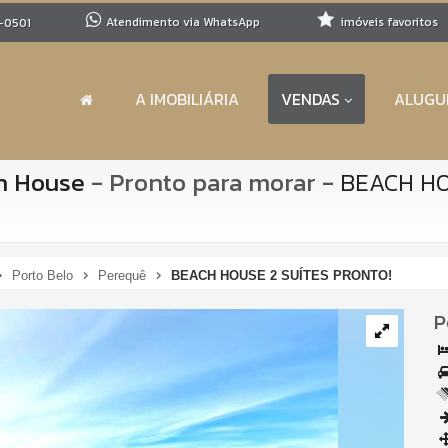
Atendimento via WhatsApp
imóveis favoritos
-0501
A IMOBILIÁRIA
VENDAS
ALUGU
h House
- Pronto para morar
-
BEACH HO
Porto Belo
Perequê
BEACH HOUSE 2 SUÍTES PRONTO!
P