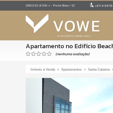
CRECI/SC 8.518-J
- Porto Belo /
SC
(47)
9.9978
Apartamento no Edifício Beac
(nenhuma avaliação)
Imóveis à Venda
Apartamentos
Santa Catarina