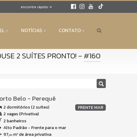
encontre rápido
EL
NOTÍCIAS
CONTATO
-
#160
USE 2 SUÍTES PRONTO!
orto Belo
-
Perequê
2 dormitórios (2 suítes)
FRENTE MAR
2 vagas (Privativa)
2 banheiros
Alto Padrão - Frente para o mar
97,
m² de área privativa
00