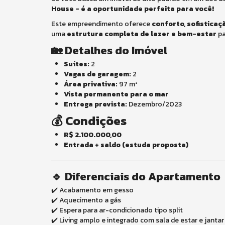
House - é a oportunidade perfeita para você!
Este empreendimento oferece
conforto, sofistica
uma
estrutura completa de lazer e bem-estar
pa
🏡 Detalhes do Imóvel
Suítes:
2
Vagas de garagem:
2
Área privativa:
97 m²
Vista permanente para o mar
Entrega prevista:
Dezembro/2023
💰 Condições
R$ 2.100.000,00
Entrada + saldo (estuda proposta)
🔹 Diferenciais do Apartamento
✔️ Acabamento em gesso
✔️ Aquecimento a gás
✔️ Espera para ar-condicionado tipo split
✔️ Living amplo e integrado com sala de estar e jantar