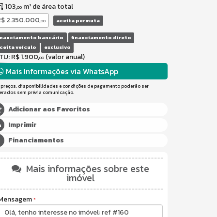
103,
m² de área total
00
$ 2.350.000,
aceita permuta
00
inanciamento bancário
financiamento direto
ceita veículo
exclusivo
PTU
: R$ 1.900,
(valor anual)
00
Mais Informações via WhatsApp
 preços, disponibilidades e condições de pagamento poderão ser
terados sem prévia comunicação.
Adicionar aos Favoritos
Imprimir
Financiamentos
Mais informações sobre este
imóvel
Mensagem