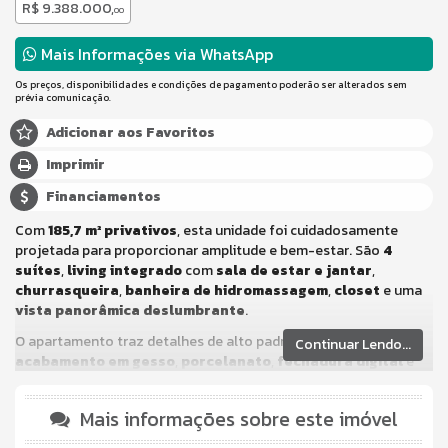
R$ 9.388.000,
00
Mais Informações via WhatsApp
Os preços, disponibilidades e condições de pagamento poderão ser alterados sem
prévia comunicação.
Adicionar aos Favoritos
Imprimir
Financiamentos
Com
185,7 m² privativos
, esta unidade foi cuidadosamente
projetada para proporcionar amplitude e bem-estar. São
4
suítes
,
living integrado
com
sala de estar e jantar
,
churrasqueira
,
banheira de hidromassagem
,
closet
e uma
vista panorâmica deslumbrante
.
O apartamento traz detalhes de alto padrão, como
Continuar Lendo...
acabamento em gesso
,
porcelanato
,
fechadura digital
e
infraestrutura moderna
, refletindo um estilo de vida
sofisticado e funcional.
Mais informações sobre este imóvel
O empreendimento oferece uma estrutura completa de lazer e