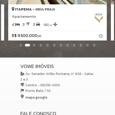
ITAPEMA -
MEIA PRAIA
#359
Apartamento
4
5
3
192,
00
R$ 9.500.000,
00
VOWE IMÓVEIS
Av. Senador Atílio Fontana, nº 633 - Salas
2 e 3
Centro - 88210-000
Porto Belo /
SC
mapa google
FALE CONOSCO