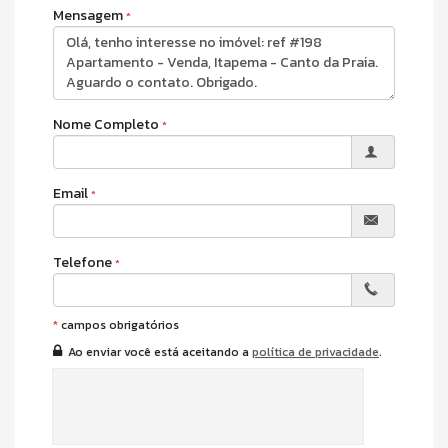
conveniência:
piscina
,
spa
,
sauna
,
academia
,
espaço
Mensagem
gourmet
,
sala de jogos
,
salão de festas
,
hidromassagem
,
além de
guarita de segurança
,
hall decorado
e
box de praia
— tudo planejado para experiências únicas à beira-mar.
Nome Completo
Email
Telefone
*
campos obrigatórios
Ao enviar você está aceitando a
política de privacidade
.