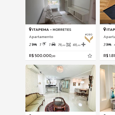
ITAPEMA -
ITA
MORRETES
#280
Apartamento
Apart
2
1
1
3
75,
65,
00
00
R$ 500.000,
R$ 1.8
00