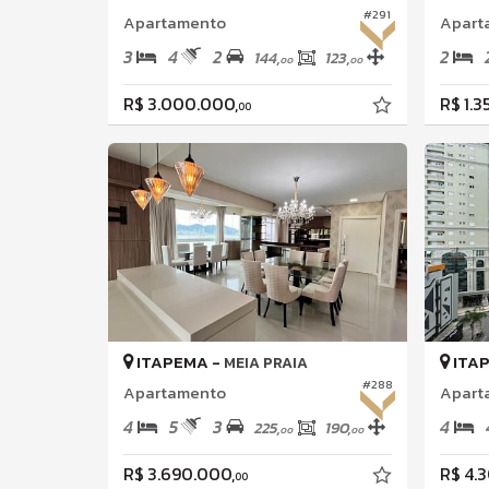
#291
Apartamento
Apart
3
4
2
2
144,
123,
00
00
R$ 3.000.000,
R$ 1.3
00
ITAPEMA -
ITA
MEIA PRAIA
#288
Apartamento
Apart
4
5
3
4
225,
190,
00
00
R$ 3.690.000,
R$ 4.
00