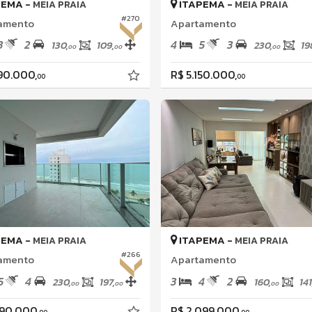
PEMA -
ITAPEMA -
MEIA PRAIA
MEIA PRAIA
#270
amento
Apartamento
3
2
4
5
3
130,
109,
230,
19
00
00
00
690.000,
R$ 5.150.000,
00
00
PEMA -
ITAPEMA -
MEIA PRAIA
MEIA PRAIA
#266
amento
Apartamento
5
4
3
4
2
230,
197,
160,
141
00
00
00
290.000,
R$ 2.099.000,