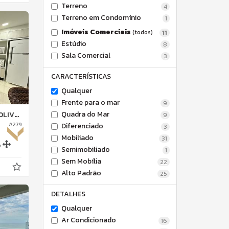
Terreno
4
Terreno em Condomínio
1
Imóveis Comerciais
(todos)
11
Estúdio
8
Sala Comercial
3
CARACTERÍSTICAS
Qualquer
Frente para o mar
9
Quadra do Mar
EIRAS
9
#279
Diferenciado
3
Mobiliado
31
0
Semimobiliado
1
Sem Mobília
22
Alto Padrão
25
DETALHES
Qualquer
Ar Condicionado
16