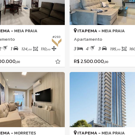
PEMA -
ITAPEMA -
MEIA PRAIA
MEIA PRAIA
#293
amento
Apartamento
2
1
3
4
3
124,
110,
195,
160
00
00
00
200.000,
R$ 2.500.000,
00
00
PEMA -
ITAPEMA -
MORRETES
MEIA PRAIA