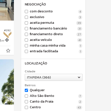
NEGOCIAÇÃO
com desconto
4
exclusivo
3
aceita permuta
39
financiamento bancário
31
#292
financiamento direto
27
aceita veículo
,
41
00
minha casa minha vida
1
entrada facilitada
1
LOCALIZAÇÃO
Cidade
ITAPEMA (366)
Bairros
Qualquer
Alto São Bento
7
Canto da Praia
2
Centro
43