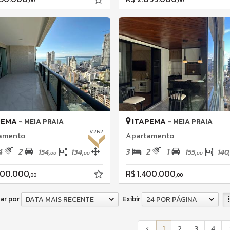
00
00
PEMA -
ITAPEMA -
MEIA PRAIA
MEIA PRAIA
#262
amento
Apartamento
4
2
3
2
1
154,
134,
155,
140,
00
00
00
600.000,
R$ 1.400.000,
00
00
ar por
Exibir
DATA MAIS RECENTE
24 POR PÁGINA
‹
1
2
3
4