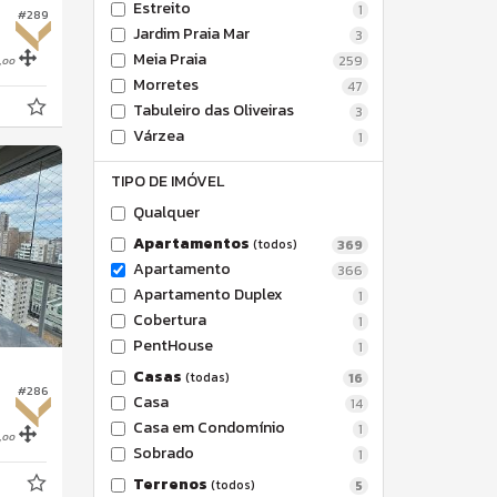
Estreito
1
#289
Jardim Praia Mar
3
,
Meia Praia
259
00
Morretes
47
Tabuleiro das Oliveiras
3
Várzea
1
TIPO DE IMÓVEL
Qualquer
Apartamentos
(todos)
369
Apartamento
366
Apartamento Duplex
1
Cobertura
1
PentHouse
1
Casas
(todas)
16
#286
Casa
14
Casa em Condomínio
1
,
00
Sobrado
1
Terrenos
(todos)
5