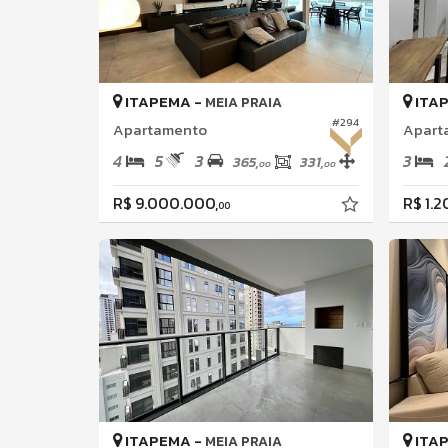
ITAPEMA -
ITA
MEIA PRAIA
#294
Apartamento
Apart
4
5
3
3
365,
331,
00
00
R$ 9.000.000,
R$ 1.
00
ITAPEMA -
ITA
MEIA PRAIA