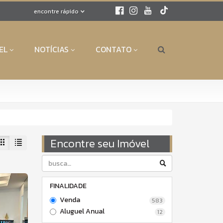
encontre rápido
EL
NOTÍCIAS
CONTATO
Encontre seu Imóvel
FINALIDADE
Venda
583
Aluguel Anual
12