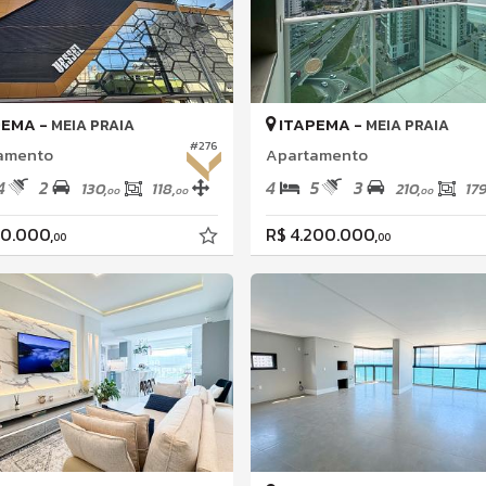
PEMA -
ITAPEMA -
MEIA PRAIA
MEIA PRAIA
#276
amento
Apartamento
4
2
4
5
3
130,
118,
210,
179
00
00
00
10.000,
R$ 4.200.000,
00
00