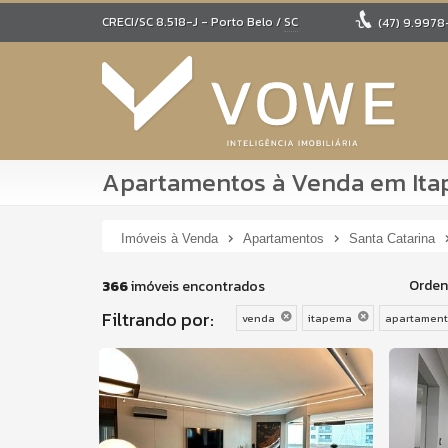
CRECI/SC 8.518-J
- Porto Belo /
SC
(47)
9.9978
Apartamentos à Venda em Itap
Imóveis à Venda
Apartamentos
Santa Catarina
Orden
366
imóveis encontrados
Filtrando por:
venda
itapema
apartamen