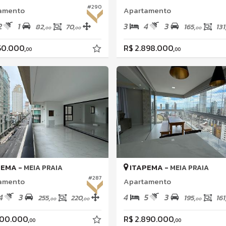
#290
amento
Apartamento
2
1
3
4
3
82,
70,
165,
131
00
00
00
50.000,
R$ 2.898.000,
00
00
PEMA -
ITAPEMA -
MEIA PRAIA
MEIA PRAIA
#287
amento
Apartamento
4
3
4
5
3
255,
220,
195,
161
00
00
00
300.000,
R$ 2.890.000,
00
00