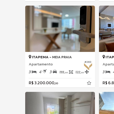
ITAPEMA -
ITA
MEIA PRAIA
#283
Apartamento
Apart
3
4
3
3
155,
122,
00
00
R$ 3.200.000,
R$ 6.
00