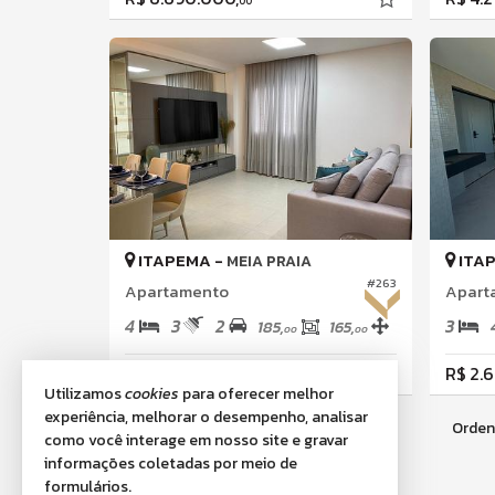
00
ITAPEMA -
ITA
MEIA PRAIA
#263
Apartamento
Apart
4
3
2
3
185,
165,
00
00
R$ 1.655.000,
R$ 2.
00
Utilizamos
cookies
para oferecer melhor
experiência, melhorar o desempenho, analisar
Orden
366
imóveis encontrados
como você interage em nosso site e gravar
informações coletadas por meio de
formulários.