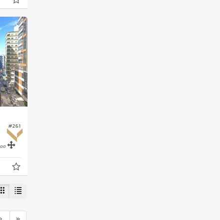
#261
00
›
»