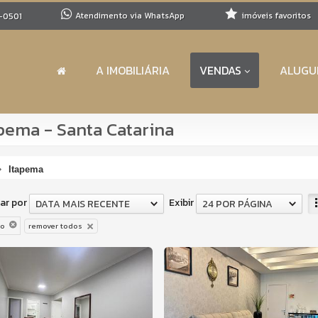
Atendimento via WhatsApp
imóveis favoritos
-0501
A IMOBILIÁRIA
VENDAS
ALUGU
ema - Santa Catarina
Itapema
ar por
Exibir
DATA MAIS RECENTE
24 POR PÁGINA
to
remover todos