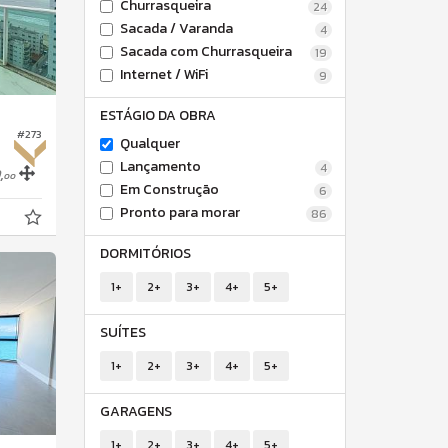
Churrasqueira
24
Sacada / Varanda
4
Sacada com Churrasqueira
19
Internet / WiFi
9
ESTÁGIO DA OBRA
#273
Qualquer
Lançamento
4
,
00
Em Construção
6
Pronto para morar
86
DORMITÓRIOS
1+
2+
3+
4+
5+
SUÍTES
1+
2+
3+
4+
5+
GARAGENS
1+
2+
3+
4+
5+