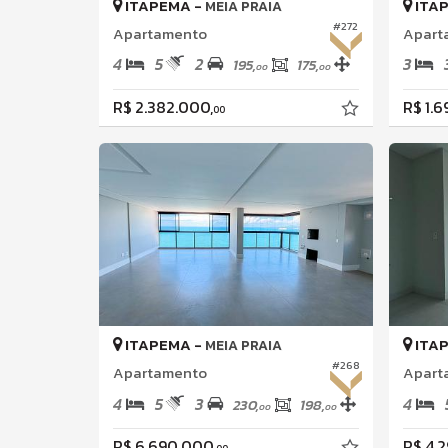
ITAPEMA -
ITA
MEIA PRAIA
#272
Apartamento
Apart
4
5
2
3
195,
175,
00
00
R$ 2.382.000,
R$ 1.
00
ITAPEMA -
ITA
MEIA PRAIA
#268
Apartamento
Apart
4
5
3
4
230,
198,
00
00
R$ 6.690.000,
R$ 4.