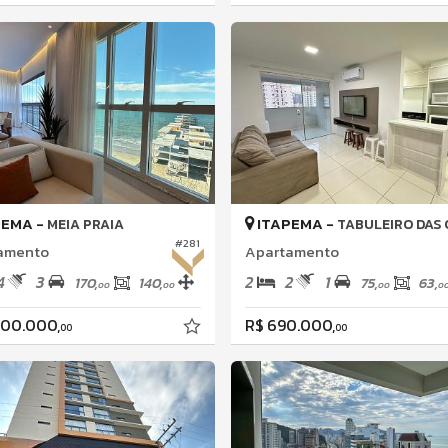
PEMA -
ITAPEMA -
MEIA PRAIA
TABULEIRO DAS OLIV
#281
amento
Apartamento
4
3
2
2
1
170,
140,
75,
63,
00
00
00
0
800.000,
R$ 690.000,
00
00