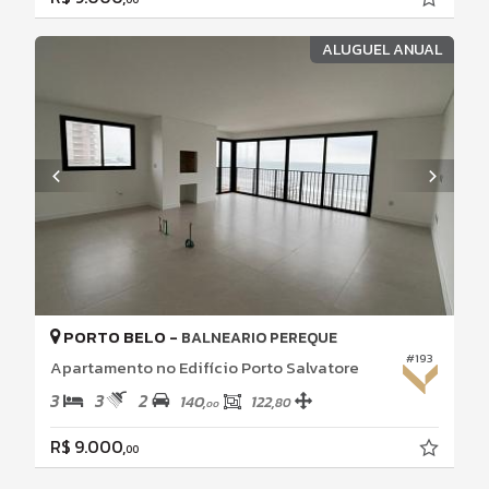
ALUGUEL ANUAL
PORTO BELO -
BALNEARIO PEREQUE
#193
Apartamento no Edifício Porto Salvatore
3
3
2
140,
122,
80
00
R$ 9.000,
00