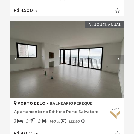
R$ 4.500,
00
ALUGUEL ANUAL
PORTO BELO -
BALNEARIO PEREQUE
#227
Apartamento no Edifício Porto Salvatore
3
3
2
140,
122,
80
00
R$ 9.000,
00