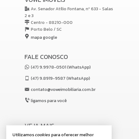
Av. Senador Atílio Fontana, nº 633 - Salas
2 e 3
Centro - 88210-000
Porto Belo /
SC
mapa google
FALE CONOSCO
(47) 9.9978-0501 (WhatsApp)
(47)
9.8919-9587 (WhatsApp)
contato@voweimobiliaria.com.br
ligamos para você
VEJA MAIS
Utilizamos
cookies
para oferecer melhor
receba nosso newsletter