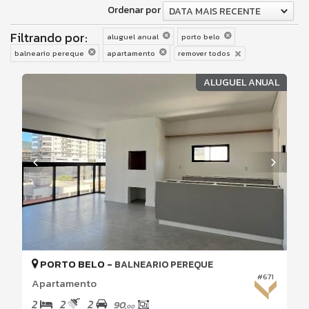
Ordenar por
DATA MAIS RECENTE
Filtrando por:
aluguel anual
porto belo
balneario pereque
apartamento
remover todos
ALUGUEL ANUAL
PORTO BELO -
BALNEARIO PEREQUE
#671
Apartamento
2
2
2
90,
00