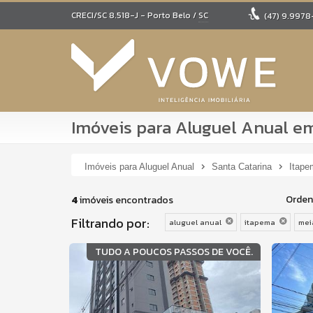
CRECI/SC 8.518-J
- Porto Belo /
SC
(47)
9.9978
Imóveis para Aluguel Anual em
Imóveis para Aluguel Anual
Santa Catarina
Itape
Orden
4
imóveis encontrados
Filtrando por:
aluguel anual
itapema
mei
TUDO A POUCOS PASSOS DE VOCÊ.