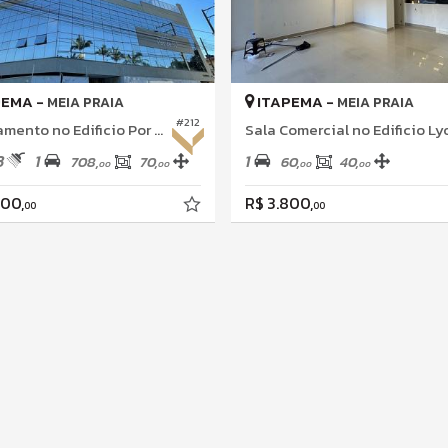
PEMA -
ITAPEMA -
MEIA PRAIA
MEIA PRAIA
#212
Apartamento no Edificio Por do Sol
Sala Comercial no Edificio Ly
3
1
1
708,
70,
60,
40,
00
00
00
00
000,
R$ 3.800,
00
00