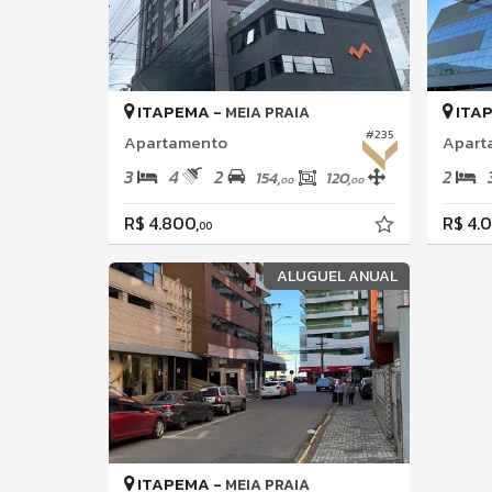
ITAPEMA -
ITA
MEIA PRAIA
#235
Apartamento
3
4
2
2
154,
120,
00
00
R$ 4.800,
R$ 4.
00
ALUGUEL ANUAL
ITAPEMA -
MEIA PRAIA