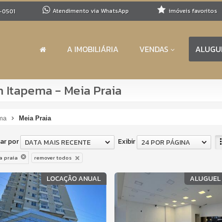
Atendimento via WhatsApp
imóveis favoritos
-0501
A IMOBILIÁRIA
VENDAS
ALUGU
 Itapema - Meia Praia
ma
Meia Praia
ar por
Exibir
DATA MAIS RECENTE
24 POR PÁGINA
a praia
remover todos
LOCAÇÃO ANUAL
ALUGUEL