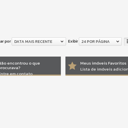
ar por
Exibir
DATA MAIS RECENTE
24 POR PÁGINA
Não encontrou o que
Meus imóveis Favoritos
procurava?
Lista de imóveis adici
Entre em contato