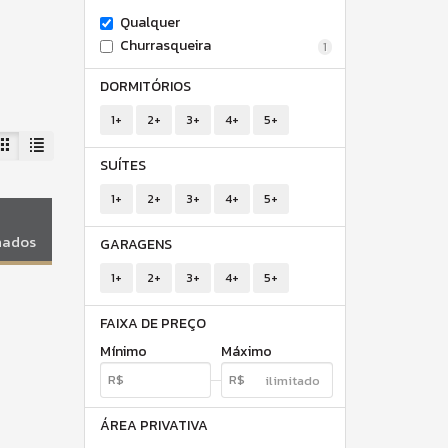
Qualquer
Churrasqueira
1
DORMITÓRIOS
1+
2+
3+
4+
5+
SUÍTES
1+
2+
3+
4+
5+
onados
GARAGENS
1+
2+
3+
4+
5+
FAIXA DE PREÇO
Mínimo
Máximo
ÁREA PRIVATIVA