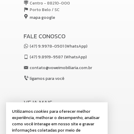
Centro - 88210-000
Porto Belo /
SC
mapa google
FALE CONOSCO
(47) 9.9978-0501 (WhatsApp)
(47)
9.8919-9587 (WhatsApp)
contato@voweimobiliaria.com.br
ligamos para você
VEJA MAIS
Utilizamos
cookies
para oferecer melhor
receba nosso newsletter
experiência, melhorar o desempenho, analisar
indicadores financeiros
como você interage em nosso site e gravar
informações coletadas por meio de