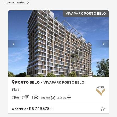
remover todos
VIVAPARK PORTO BELO
PORTO BELO -
VIVAPARK PORTO BELO
#130
Flat
1
1
1
38,
38,
90
79
R$ 749.578,
a partir de
66