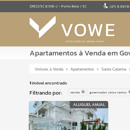
CRECI/SC 8.518-J
- Porto Belo /
SC
(47)
9.9978
Apartamentos à Venda em Gov
Imóveis à Venda
Apartamentos
Santa Catarina
1
imóvel encontrado
Filtrando por:
venda
governador celso ramos
ALUGUEL ANUAL