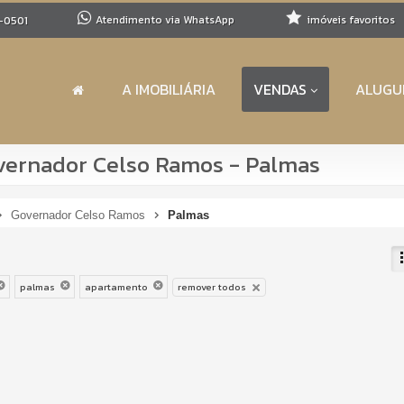
Atendimento via WhatsApp
imóveis favoritos
-0501
A IMOBILIÁRIA
VENDAS
ALUGU
ernador Celso Ramos - Palmas
Governador Celso Ramos
Palmas
palmas
apartamento
remover todos