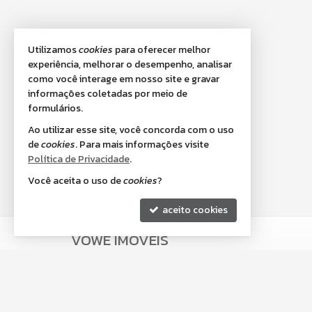
Utilizamos
cookies
para oferecer melhor
experiência, melhorar o desempenho, analisar
como você interage em nosso site e gravar
informações coletadas por meio de
formulários.
Ao utilizar esse site, você concorda com o uso
de
cookies
. Para mais informações visite
Política de Privacidade
.
Você aceita o uso de
cookies
?
aceito cookies
VOWE IMÓVEIS
Av. Senador Atílio Fontana, nº 633 - Salas 2 e 3
Centro - 88210-000
Porto Belo /
SC