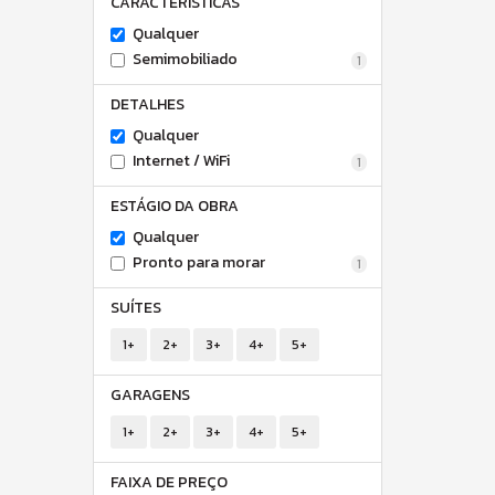
CARACTERÍSTICAS
Qualquer
Semimobiliado
1
DETALHES
Qualquer
Internet / WiFi
1
ESTÁGIO DA OBRA
Qualquer
Pronto para morar
1
SUÍTES
1+
2+
3+
4+
5+
GARAGENS
1+
2+
3+
4+
5+
FAIXA DE PREÇO