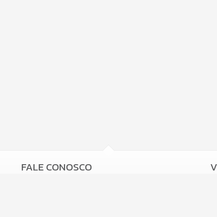
FALE CONOSCO
V
(47) 9.9978-0501 (WhatsApp)
(47)
9.8919-9587 (WhatsApp)
contato@voweimobiliaria.com.br