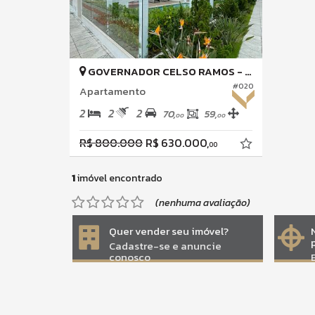
GOVERNADOR CELSO RAMOS -
PALMAS
#020
Apartamento
2
2
2
70,
59,
00
00
R$ 800.000
R$ 630.000,
00
1
imóvel encontrado
(nenhuma avaliação)
Quer vender seu imóvel?
Cadastre-se e anuncie
conosco