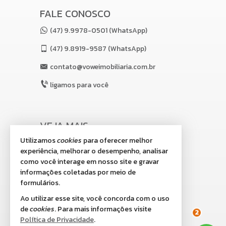
FALE CONOSCO
(47) 9.9978-0501 (WhatsApp)
(47)
9.8919-9587 (WhatsApp)
contato@voweimobiliaria.com.br
ligamos para você
VEJA MAIS
Utilizamos
cookies
para oferecer melhor
receba nosso newsletter
experiência, melhorar o desempenho, analisar
indicadores financeiros
como você interage em nosso site e gravar
informações coletadas por meio de
cadastre seu imóvel
formulários.
imóveis favoritos
Ao utilizar esse site, você concorda com o uso
de
cookies
. Para mais informações visite
mapa de imóveis
Política de Privacidade
.