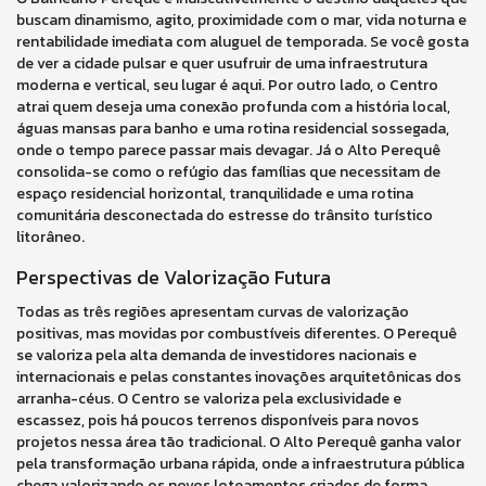
buscam dinamismo, agito, proximidade com o mar, vida noturna e
rentabilidade imediata com aluguel de temporada. Se você gosta
de ver a cidade pulsar e quer usufruir de uma infraestrutura
moderna e vertical, seu lugar é aqui. Por outro lado, o Centro
atrai quem deseja uma conexão profunda com a história local,
águas mansas para banho e uma rotina residencial sossegada,
onde o tempo parece passar mais devagar. Já o Alto Perequê
consolida-se como o refúgio das famílias que necessitam de
espaço residencial horizontal, tranquilidade e uma rotina
comunitária desconectada do estresse do trânsito turístico
litorâneo.
Perspectivas de Valorização Futura
Todas as três regiões apresentam curvas de valorização
positivas, mas movidas por combustíveis diferentes. O Perequê
se valoriza pela alta demanda de investidores nacionais e
internacionais e pelas constantes inovações arquitetônicas dos
arranha-céus. O Centro se valoriza pela exclusividade e
escassez, pois há poucos terrenos disponíveis para novos
projetos nessa área tão tradicional. O Alto Perequê ganha valor
pela transformação urbana rápida, onde a infraestrutura pública
chega valorizando os novos loteamentos criados de forma