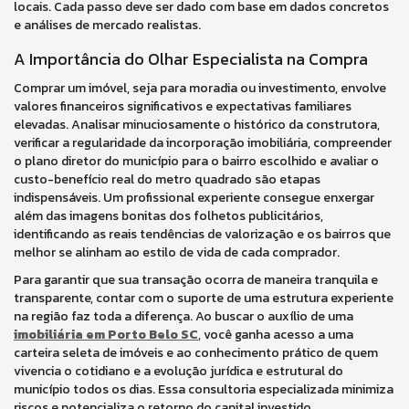
locais. Cada passo deve ser dado com base em dados concretos
e análises de mercado realistas.
A Importância do Olhar Especialista na Compra
Comprar um imóvel, seja para moradia ou investimento, envolve
valores financeiros significativos e expectativas familiares
elevadas. Analisar minuciosamente o histórico da construtora,
verificar a regularidade da incorporação imobiliária, compreender
o plano diretor do município para o bairro escolhido e avaliar o
custo-benefício real do metro quadrado são etapas
indispensáveis. Um profissional experiente consegue enxergar
além das imagens bonitas dos folhetos publicitários,
identificando as reais tendências de valorização e os bairros que
melhor se alinham ao estilo de vida de cada comprador.
Para garantir que sua transação ocorra de maneira tranquila e
transparente, contar com o suporte de uma estrutura experiente
na região faz toda a diferença. Ao buscar o auxílio de uma
imobiliária em Porto Belo SC
, você ganha acesso a uma
carteira seleta de imóveis e ao conhecimento prático de quem
vivencia o cotidiano e a evolução jurídica e estrutural do
município todos os dias. Essa consultoria especializada minimiza
riscos e potencializa o retorno do capital investido.