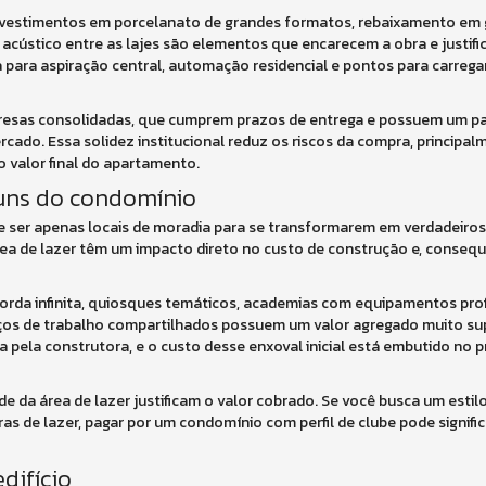
 Revestimentos em porcelanato de grandes formatos, rebaixamento em
acústico entre as lajes são elementos que encarecem a obra e justif
ra para aspiração central, automação residencial e pontos para carreg
mpresas consolidadas, que cumprem prazos de entrega e possuem um pa
cado. Essa solidez institucional reduz os riscos da compra, principal
o valor final do apartamento.
muns do condomínio
ser apenas locais de moradia para se transformarem em verdadeiros 
rea de lazer têm um impacto direto no custo de construção e, conseq
da infinita, quiosques temáticos, academias com equipamentos profi
ços de trabalho compartilhados possuem um valor agregado muito sup
 pela construtora, e o custo desse enxoval inicial está embutido no 
de da área de lazer justificam o valor cobrado. Se você busca um estil
as de lazer, pagar por um condomínio com perfil de clube pode signifi
difício