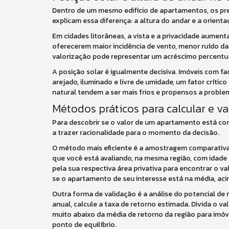
Dentro de um mesmo edifício de apartamentos, os pre
explicam essa diferença: a altura do andar e a orient
Em cidades litorâneas, a vista e a privacidade aumen
oferecerem maior incidência de vento, menor ruído da
valorização pode representar um acréscimo percentua
A posição solar é igualmente decisiva. Imóveis com f
arejado, iluminado e livre de umidade, um fator críti
natural tendem a ser mais frios e propensos a proble
Métodos práticos para calcular e va
Para descobrir se o valor de um apartamento está co
a trazer racionalidade para o momento da decisão.
O método mais eficiente é a amostragem comparativa
que você está avaliando, na mesma região, com idade c
pela sua respectiva área privativa para encontrar o v
se o apartamento de seu interesse está na média, aci
Outra forma de validação é a análise do potencial de
anual, calcule a taxa de retorno estimada. Divida o va
muito abaixo da média de retorno da região para imó
ponto de equilíbrio.