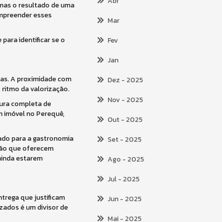
Abr
 mas o resultado de uma
ompreender esses
Mar
para identificar se o
Fev
Jan
icas. A proximidade com
Dez
- 2025
 ritmo da valorização.
Nov
- 2025
tura completa de
m imóvel no Perequê,
Out
- 2025
tado para a gastronomia
Set
- 2025
nsão que oferecem
ainda estarem
Ago
- 2025
Jul
- 2025
ntrega que justificam
Jun
- 2025
izados é um divisor de
Mai
- 2025