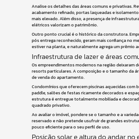
Analise os detalhes das áreas comuns e privativas.
acabamento refinado, portas laqueadas e isolamento 
mais elevado. Além disso, a presença de infraestrutu
elétricos valorizam o patrimônio.
Outro ponto crucial é o histórico da construtora. E
pós entrega reconhecido, geram mais confiança no mer
estiver na planta, e naturalmente agrega um prêmio a
Infraestrutura de lazer e áreas co
Os empreendimentos modernos na região deixaram de 
resorts particulares. A composição e o tamanho da á
de venda do apartamento.
Condomínios que oferecem piscinas aquecidas com bor
paddle, salões de festas ricamente decorados e espa
estrutura é entregue totalmente mobiliada e decorada
quadrado privativo.
Ao avaliar o imóvel, pondere se o tamanho e a varieda
reservado e não pretende usufruir de grandes estrutur
pouco eficiente para o seu perfil de uso.
Posição solar e altura do andar no e