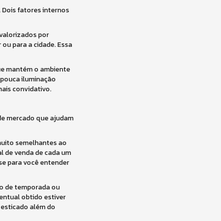
Dois fatores internos
valorizados por
 ou para a cidade. Essa
 que mantém o ambiente
m pouca iluminação
ais convidativo.
s de mercado que ajudam
muito semelhantes ao
tal de venda de cada um
ase para você entender
ção de temporada ou
entual obtido estiver
 esticado além do