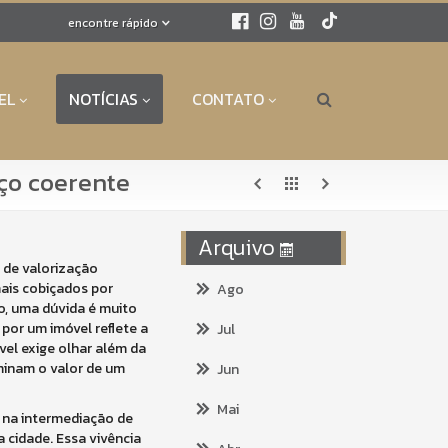
encontre rápido
EL
NOTÍCIAS
CONTATO
ço coerente
Arquivo
 de valorização
ais cobiçados por
Ago
o, uma dúvida é muito
or um imóvel reflete a
Jul
vel exige olhar além da
minam o valor de um
Jun
Mai
 na intermediação de
 cidade. Essa vivência