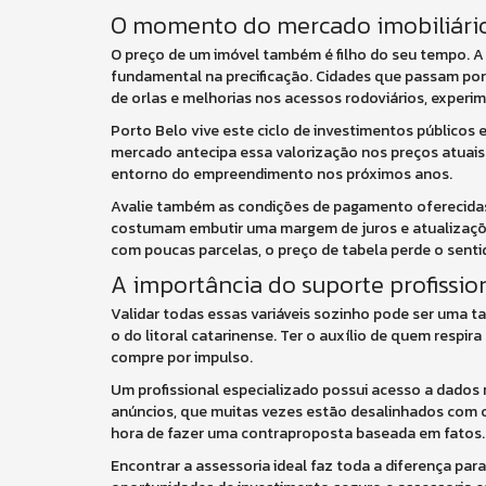
O momento do mercado imobiliário 
O preço de um imóvel também é filho do seu tempo.
fundamental na precificação. Cidades que passam por 
de orlas e melhorias nos acessos rodoviários, exper
Porto Belo vive este ciclo de investimentos públicos 
mercado antecipa essa valorização nos preços atuais 
entorno do empreendimento nos próximos anos.
Avalie também as condições de pagamento oferecidas
costumam embutir uma margem de juros e atualizações
com poucas parcelas, o preço de tabela perde o sentid
A importância do suporte profissi
Validar todas essas variáveis sozinho pode ser uma 
o do litoral catarinense. Ter o auxílio de quem respi
compre por impulso.
Um profissional especializado possui acesso a dados r
anúncios, que muitas vezes estão desalinhados com o
hora de fazer uma contraproposta baseada em fatos.
Encontrar a assessoria ideal faz toda a diferença par