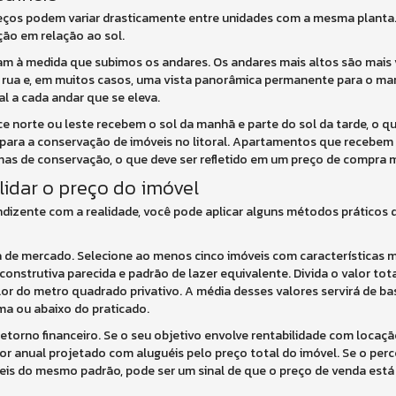
ços podem variar drasticamente entre unidades com a mesma planta. 
ação em relação ao sol.
tam à medida que subimos os andares. Os andares mais altos são mais 
 rua e, em muitos casos, uma vista panorâmica permanente para o mar
l a cada andar que se eleva.
ace norte ou leste recebem o sol da manhã e parte do sol da tarde, o
co para a conservação de imóveis no litoral. Apartamentos que recebe
mas de conservação, o que deve ser refletido em um preço de compra m
lidar o preço do imóvel
ndizente com a realidade, você pode aplicar alguns métodos prático
 de mercado. Selecione ao menos cinco imóveis com características 
onstrutiva parecida e padrão de lazer equivalente. Divida o valor to
alor do metro quadrado privativo. A média desses valores servirá de b
ma ou abaixo do praticado.
 retorno financeiro. Se o seu objetivo envolve rentabilidade com loca
lor anual projetado com aluguéis pelo preço total do imóvel. Se o perc
veis do mesmo padrão, pode ser um sinal de que o preço de venda está