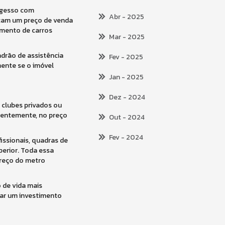
 gesso com
Abr
- 2025
icam um preço de venda
amento de carros
Mar
- 2025
drão de assistência
Fev
- 2025
mente se o imóvel
Jan
- 2025
Dez
- 2024
clubes privados ou
uentemente, no preço
Out
- 2024
Fev
- 2024
ssionais, quadras de
erior. Toda essa
preço do metro
o de vida mais
car um investimento