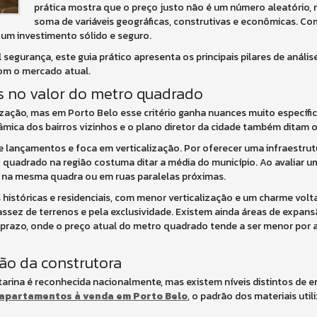
prática mostra que o preço justo não é um número aleatório,
soma de variáveis geográficas, construtivas e econômicas. C
 um investimento sólido e seguro.
segurança, este guia prático apresenta os principais pilares de análise 
com o mercado atual.
os no valor do metro quadrado
alização, mas em Porto Belo esse critério ganha nuances muito específ
âmica dos bairros vizinhos e o plano diretor da cidade também ditam o
e lançamentos e foca em verticalização. Por oferecer uma infraestru
o quadrado na região costuma ditar a média do município. Ao avaliar u
 na mesma quadra ou em ruas paralelas próximas.
s históricas e residenciais, com menor verticalização e um charme vol
scassez de terrenos e pela exclusividade. Existem ainda áreas de expa
prazo, onde o preço atual do metro quadrado tende a ser menor por 
ão da construtora
atarina é reconhecida nacionalmente, mas existem níveis distintos de e
apartamentos à venda em Porto Belo
, o padrão dos materiais util