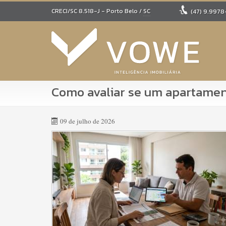
CRECI/SC 8.518-J
- Porto Belo /
SC
(47)
9.9978
Como avaliar se um apartamen
09 de julho de 2026