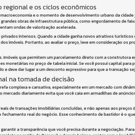
regional e os ciclos econômicos
 A macroeconomia e o momento de desenvolvimento urbano da cidade
grandes obras de infraestrutura pública, como engordamento de faixa 
imentam ondas de valorização acelerada.
e privados intensos. Quando a cidade ganha novos atrativos turísticos 
dos imóveis. Portanto, ao avaliar o preço, leve em consideração os p
. Imóveis que permitem um parcelamento direto com a construtora 
 monetárias no preço de tabela inicial. Se você possui capital para 
o e deve dar lugar a um desconto expressivo para que a transação sej
onal na tomada de decisão
tarefa complexa e cansativa, especialmente em um mercado com dinâm
ra o mercado diariamente evita que você caia em armadilhas de anúncio
eais de transações imobiliárias concluídas, e não apenas aos preços d
 fechamento real do negócio. Esse conhecimento de bastidor é o que
a garantir a transparência que você precisa durante a negociação. Par