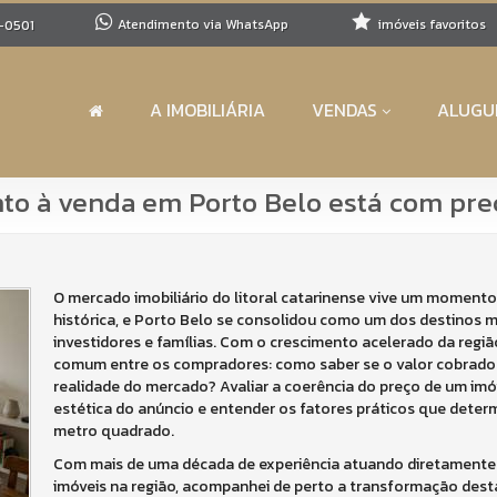
Atendimento via WhatsApp
imóveis favoritos
-0501
A IMOBILIÁRIA
VENDAS
ALUGU
to à venda em Porto Belo está com pre
O mercado imobiliário do litoral catarinense vive um momento
histórica, e Porto Belo se consolidou como um dos destinos m
investidores e famílias. Com o crescimento acelerado da regiã
comum entre os compradores: como saber se o valor cobrado p
realidade do mercado? Avaliar a coerência do preço de um imó
estética do anúncio e entender os fatores práticos que deter
metro quadrado.
Com mais de uma década de experiência atuando diretamente
imóveis na região, acompanhei de perto a transformação desta