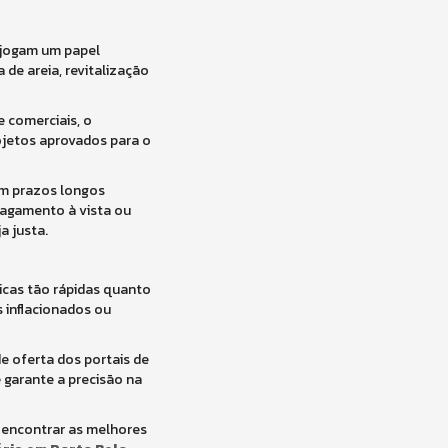
 jogam um papel
de areia, revitalização
e comerciais, o
rojetos aprovados para o
em prazos longos
pagamento à vista ou
a justa.
icas tão rápidas quanto
s inflacionados ou
e oferta dos portais de
 garante a precisão na
a encontrar as melhores