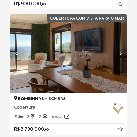
R$ 900.000,
00
COBERTURA COM VISTA PARA O MAR
BOMBINHAS -
BOMBAS
#185
Cobertura
3
2
2
300,
00
R$ 3.790.000,
00