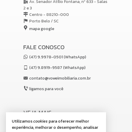
Av. Senador Atílio Fontana, nº 633 - Salas
2 e 3
Centro - 88210-000
Porto Belo /
SC
mapa google
FALE CONOSCO
(47) 9.9978-0501 (WhatsApp)
(47)
9.8919-9587 (WhatsApp)
contato@voweimobiliaria.com.br
ligamos para você
VEJA MAIS
Utilizamos
cookies
para oferecer melhor
receba nosso newsletter
experiência, melhorar o desempenho, analisar