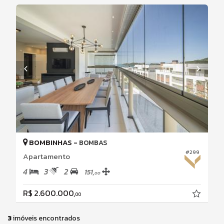
BOMBINHAS -
BOMBAS
#299
Apartamento
4
3
2
151,
00
R$ 2.600.000,
00
3
imóveis encontrados