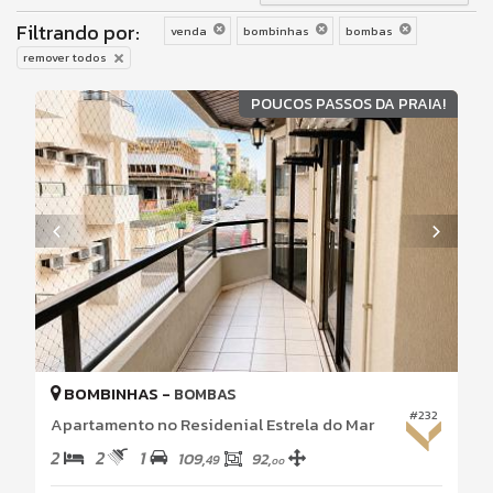
Filtrando por:
venda
bombinhas
bombas
remover todos
POUCOS PASSOS DA PRAIA!
BOMBINHAS -
BOMBAS
#232
Apartamento no Residenial Estrela do Mar
2
2
1
109,
92,
49
00