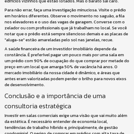
edifícios vizinhos que estão lotados. Mas o barato sai caro.
Para não errar, faça uma investigação minuciosa. Visite o prédio
em horários diferentes. Observe o movimento no saguão, a fila
nos elevadores e o uso das vagas de garagem. Converse com o
zelador ou com profissionais que já trabalham no local. Se você
notar que o prédio está sempre silencioso demais e as placas de
"aluga-se" estão amareladas pelo sol nas janelas, recue.
A saúde financeira de um investidor imobiliário depende da
constância. É preferível pagar um pouco mais por uma sala em
um prédio com 90% de ocupação do que comprar por metade do
preço em um local que amarga 50% de vacância há anos. O
mercado imobiliário da nossa cidade é dinâmico, e áreas que
antes eram valorizadas podem perder o brilho para novos eixos
de desenvolvimento.
Conclusão e a importância de uma
consultoria estratégica
Investir em salas comerciais exige uma visão que vai muito além
da estética. É necessário entender de economia local,
tendências de trabalho híbrido e, principalmente, de gestão
condominial. O perigo de comprar em prédios com alta taxa de