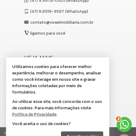
(47) 9.9978-0501 (WhatsApp)
(47)
9.8919-9587 (WhatsApp)
contato@voweimobiliaria.com.br
ligamos para você
VEJA MAIS
Utilizamos
cookies
para oferecer melhor
receba nosso newsletter
experiência, melhorar o desempenho, analisar
indicadores financeiros
como você interage em nosso site e gravar
informações coletadas por meio de
cadastre seu imóvel
formulários.
imóveis favoritos
Ao utilizar esse site, você concorda com o uso
de
cookies
. Para mais informações visite
2
mapa de imóveis
Política de Privacidade
.
Você aceita o uso de
cookies
?
©
2026
CRECI/SC 8.518-J
Política de Privacidade