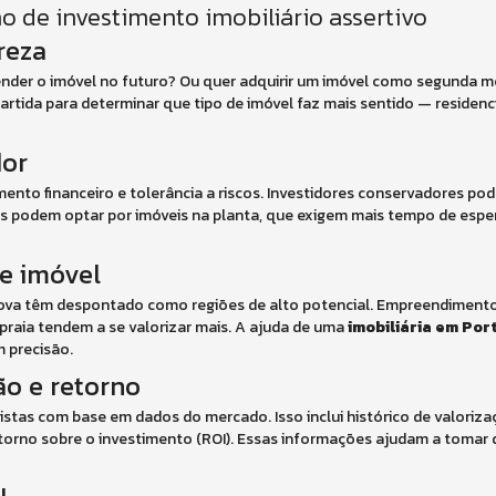
 de investimento imobiliário assertivo
reza
nder o imóvel no futuro? Ou quer adquirir um imóvel como segunda mo
rtida para determinar que tipo de imóvel faz mais sentido — residenci
dor
ento financeiro e tolerância a riscos. Investidores conservadores pod
s podem optar por imóveis na planta, que exigem mais tempo de espe
de imóvel
 Nova têm despontado como regiões de alto potencial. Empreendimen
a praia tendem a se valorizar mais. A ajuda de uma
imobiliária em Por
 precisão.
ão e retorno
istas com base em dados do mercado. Isso inclui histórico de valoriz
etorno sobre o investimento (ROI). Essas informações ajudam a tomar 