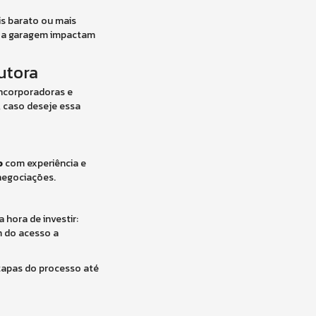
is barato ou mais
mo a garagem impactam
utora
incorporadoras e
, caso deseje essa
o
com experiência e
 negociações.
 hora de investir:
m do acesso a
etapas do processo até