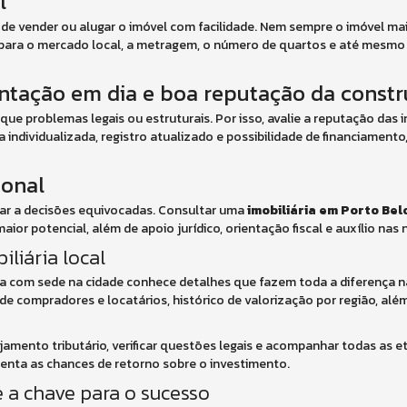
l
de vender ou alugar o imóvel com facilidade. Nem sempre o imóvel ma
de para o mercado local, a metragem, o número de quartos e até mes
tação em dia e boa reputação da constr
 problemas legais ou estruturais. Por isso, avalie a reputação das 
 individualizada, registro atualizado e possibilidade de financiamento
ional
var a decisões equivocadas. Consultar uma
imobiliária em Porto Bel
or potencial, além de apoio jurídico, orientação fiscal e auxílio nas
liária local
ia com sede na cidade conhece detalhes que fazem toda a diferença na
de compradores e locatários, histórico de valorização por região, alé
ejamento tributário, verificar questões legais e acompanhar todas as 
enta as chances de retorno sobre o investimento.
é a chave para o sucesso