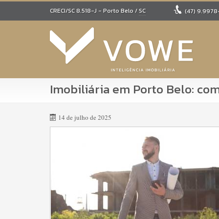
CRECI/SC 8.518-J
- Porto Belo /
SC
(47)
9.9978
Imobiliária em Porto Belo: co
14 de julho de 2025