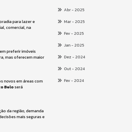
Abr
- 2025
radia para lazer e
Mar
- 2025
al, comercial, na
Fev
- 2025
Jan
- 2025
em preferir imóveis
Dez
- 2024
ra, mas oferecem maior
Out
- 2024
Fev
- 2024
tos novos em áreas com
to Belo
será
ação da região, demanda
decisões mais seguras e