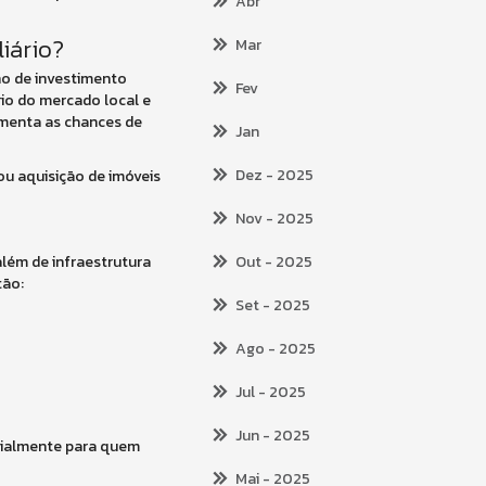
Abr
iário?
Mar
no de investimento
Fev
rio do mercado local e
umenta as chances de
Jan
Dez
- 2025
ou aquisição de imóveis
Nov
- 2025
lém de infraestrutura
Out
- 2025
tão:
Set
- 2025
Ago
- 2025
Jul
- 2025
Jun
- 2025
ecialmente para quem
Mai
- 2025