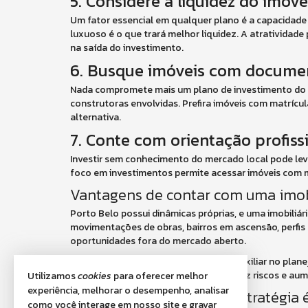
5. Considere a liquidez do imóve
Um fator essencial em qualquer plano é a capacidade 
luxuoso é o que trará melhor liquidez. A atrativida
na saída do investimento.
6. Busque imóveis com documen
Nada compromete mais um plano de investimento do que
construtoras envolvidas. Prefira imóveis com matrícula
alternativa.
7. Conte com orientação profiss
Investir sem conhecimento do mercado local pode le
foco em investimentos permite acessar imóveis com mai
Vantagens de contar com uma imobi
Porto Belo possui dinâmicas próprias, e uma imobiliár
movimentações de obras, bairros em ascensão, perfis 
oportunidades fora do mercado aberto.
Além disso, uma boa imobiliária pode auxiliar no plan
o pós-venda. Esse suporte técnico reduz riscos e aum
Utilizamos
cookies
para oferecer melhor
experiência, melhorar o desempenho, analisar
Conclusão: investir com estratégia 
como você interage em nosso site e gravar