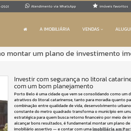
Atendimento via WhatsApp
imóveis favoritos
-0501
A IMOBILIÁRIA
VENDAS
ALUGU
mo montar um plano de investimento imo
Investir com segurança no litoral catar
com um bom planejamento
Porto Belo é uma cidade que vem se consolidando como um d
atrativos do litoral catarinense, tanto para moradia quanto p
combinação entre qualidade de vida, desenvolvimento urbano
constante do metro quadrado transforma o município em um
estratégica para quem busca retorno financeiro por meio de i
alcançar bons resultados, é fundamental montar um plano de
imobiliário assertivo — e contar com uma
imobiliária em Por