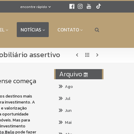
encontre rápido
EL
NOTÍCIAS
CONTATO
biliário assertivo
Arquivo
inense começa
Ago
os destinos mais
Jul
ara investimento. A
 e valorização
Jun
a oportunidade
móveis. Mas para
Mai
 investimento
to Belo
pode fazer