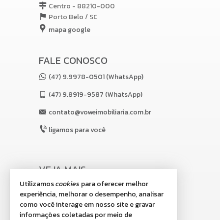
Centro - 88210-000
Porto Belo /
SC
mapa google
FALE CONOSCO
(47) 9.9978-0501 (WhatsApp)
(47)
9.8919-9587 (WhatsApp)
contato@voweimobiliaria.com.br
ligamos para você
VEJA MAIS
Utilizamos
cookies
para oferecer melhor
receba nosso newsletter
experiência, melhorar o desempenho, analisar
indicadores financeiros
como você interage em nosso site e gravar
informações coletadas por meio de