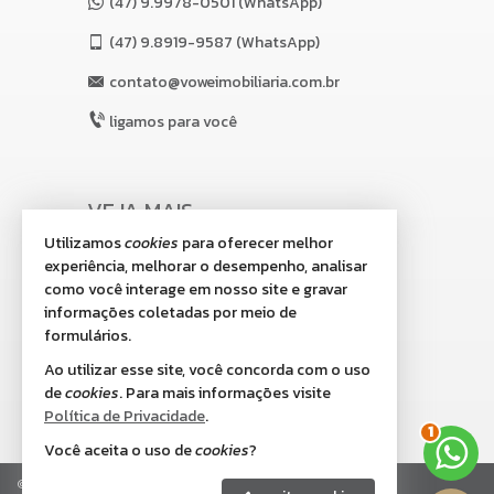
(47) 9.9978-0501 (WhatsApp)
(47)
9.8919-9587 (WhatsApp)
contato@voweimobiliaria.com.br
ligamos para você
VEJA MAIS
Utilizamos
cookies
para oferecer melhor
receba nosso newsletter
experiência, melhorar o desempenho, analisar
indicadores financeiros
como você interage em nosso site e gravar
informações coletadas por meio de
cadastre seu imóvel
formulários.
imóveis favoritos
Ao utilizar esse site, você concorda com o uso
de
cookies
. Para mais informações visite
mapa de imóveis
Política de Privacidade
.
2
Você aceita o uso de
cookies
?
©
2026
CRECI/SC 8.518-J
Política de Privacidade