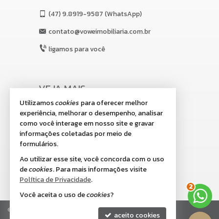
(47)
9.8919-9587 (WhatsApp)
contato@voweimobiliaria.com.br
ligamos para você
VEJA MAIS
Utilizamos
cookies
para oferecer melhor
receba nosso newsletter
experiência, melhorar o desempenho, analisar
indicadores financeiros
como você interage em nosso site e gravar
informações coletadas por meio de
cadastre seu imóvel
formulários.
imóveis favoritos
Ao utilizar esse site, você concorda com o uso
de
cookies
. Para mais informações visite
2
mapa de imóveis
Política de Privacidade
.
Você aceita o uso de
cookies
?
©
2026
CRECI/SC 8.518-J
Política de Privacidade
aceito cookies