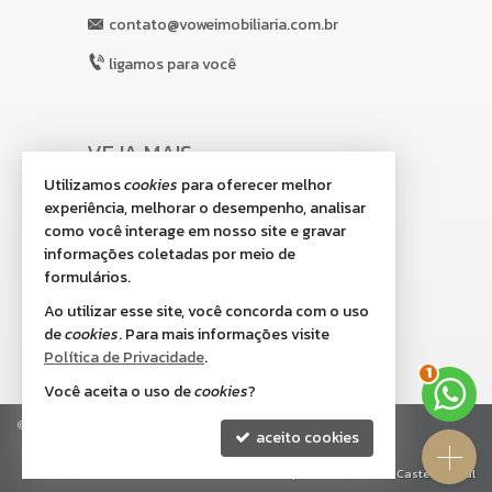
contato@voweimobiliaria.com.br
ligamos para você
VEJA MAIS
Utilizamos
cookies
para oferecer melhor
receba nosso newsletter
experiência, melhorar o desempenho, analisar
indicadores financeiros
como você interage em nosso site e gravar
informações coletadas por meio de
cadastre seu imóvel
formulários.
imóveis favoritos
Ao utilizar esse site, você concorda com o uso
de
cookies
. Para mais informações visite
mapa de imóveis
Política de Privacidade
.
2
Você aceita o uso de
cookies
?
©
2026
CRECI/SC 8.518-J
Política de Privacidade
aceito cookies
Site para imobiliárias
: Castel Digital