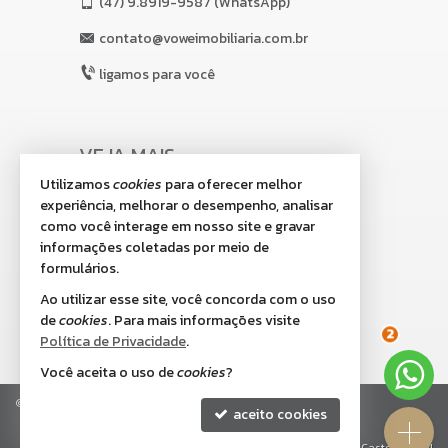
(47)
9.8919-9587 (WhatsApp)
contato@voweimobiliaria.com.br
ligamos para você
VEJA MAIS
Utilizamos
cookies
para oferecer melhor
receba nosso newsletter
experiência, melhorar o desempenho, analisar
indicadores financeiros
como você interage em nosso site e gravar
informações coletadas por meio de
cadastre seu imóvel
formulários.
imóveis favoritos
Ao utilizar esse site, você concorda com o uso
de
cookies
. Para mais informações visite
mapa de imóveis
2
Política de Privacidade
.
Você aceita o uso de
cookies
?
©
2026
CRECI/SC 8.518-J
Política de Privacidade
aceito cookies
Site para imobiliárias
: Castel Digital